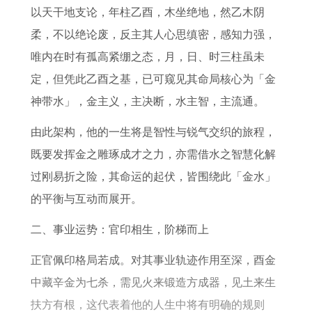
年
7
么
2
痣
1
以天干地支论，年柱乙酉，木坐绝地，然乙木阴
未
年
生
0
9
柔，不以绝论废，反主其人心思缜密，感知力强，
来
属
肖
2
9
唯内在时有孤高紧绷之态，月，日、时三柱虽未
1
羊
6
8
定，但凭此乙酉之基，已可窥见其命局核心为「金
0
人
年
年
神带水」，金主义，主决断，水主智，主流通。
年
2
感
出
由此架构，他的一生将是智性与锐气交织的旅程，
运
0
情
生
既要发挥金之雕琢成才之力，亦需借水之智慧化解
势
2
婚
的
过刚易折之险，其命运的起伏，皆围绕此「金水」
7
姻
人
的平衡与互动而展开。
年
如
2
偏
何
0
二、事业运势：官印相生，阶梯而上
财
2
正官佩印格局若成。对其事业轨迹作用至深，酉金
运
7
中藏辛金为七杀，需见火来锻造方成器，见土来生
投
年
扶方有根，这代表着他的人生中将有明确的规则