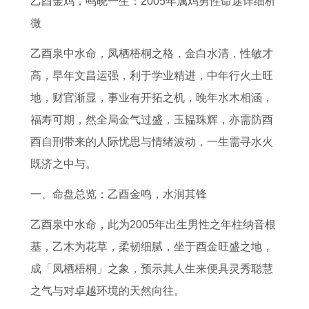
乙酉金鸡，鸣晓一生：2005年属鸡男性命途详细析
年
人
是
2
是
0
人
命
微
未
2
什
6
聪
2
2
运
来
0
么
婚
明
6
0
1
乙酉泉中水命，凤栖梧桐之格，金白水清，性敏才
几
2
意
姻
痣
年
2
9
高，早年文昌运强，利于学业精进，中年行火土旺
年
7
思
是
女
运
7
9
地，财官渐显，事业有开拓之机，晚年水木相涵，
运
年
古
否
人
势
年
0
福寿可期，然全局金气过盛，玉韫珠辉，亦需防酉
势
财
来
有
1
完
感
年
酉自刑带来的人际忧思与情绪波动，一生需寻水火
属
运
万
变
0
整
情
马
既济之中与。
虎
怎
事
动
处
版
运
一、命盘总览：乙酉金鸣，水润其锋
人
么
贵
7
有
势
2
样
天
6
痣
如
乙酉泉中水命，此为2005年出生男性之年柱纳音根
0
1
生
年
是
何
基，乙木为花草，柔韧细腻，坐于酉金旺盛之地，
2
9
指
龙
富
属
成「凤栖梧桐」之象，预示其人生来便具灵秀聪慧
6
6
什
女
贵
虎
之气与对卓越环境的天然向往。