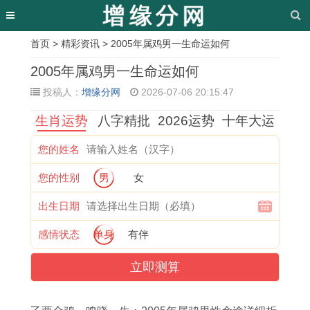
首页
>
精彩资讯
> 2005年属鸡男一生命运如何
相
2005年属鸡男一生命运如何
关
投稿人：
增缘分网
2026-07-06 20:15:47
文
生肖运势
八字精批
2026运势
十年大运
章
您的姓名
属
1
古
7
女
1
1
属
您的性别
男
女
虎
9
来
6
人
9
9
马
人
6
万
年
1
7
9
人
出生日期
2
7
事
龙
0
5
8
的
感情状态
单身
有伴
0
年
贵
女
处
兔
年
婚
立即测算
2
属
天
2
有
女
属
姻
6
羊
生
0
痣
2
虎
与