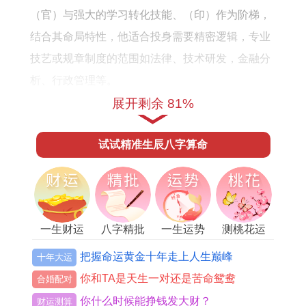
资
全
（官）与强大的学习转化技能、（印）作为阶梯，
方
年
结合其命局特性，他适合投身需要精密逻辑，专业
向
运
技艺或规章制度的范围如法律、技术研发，金融分
势
析、行政管理等。
运
展开剩余 81%
但早年大运若行水木之地。虽有才智，却易感怀才
程
不遇，或对现状多有挑剔，步入中年当运程引动火
试试精准生辰八字算命
土，便是「官印得力」之时事业上将有权威人士提
携，或通过重要资格认证，从而获得关键职位，承
担管理职责，唯需注意，比肩争官之象亦可能伴
随，这代表着职场竞争激烈，同侪之间的较劲难
一生财运
八字精批
一生运势
测桃花运
免，他凭借自身乙木的柔韧与智慧，需学会在合作
把握命运黄金十年走上人生巅峰
十年大运
与竞争中巧妙周旋，将竞争压力化为前进动力，方
你和TA是天生一对还是苦命鸳鸯
合婚配对
可稳固地位，步步高升。
你什么时候能挣钱发大财？
财运测算