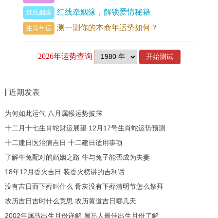
三、财运走势：财星藏库，待时而发
红线牵姻缘，解锁爱情秘籍
红线姻缘
测一测你的本命年运势如何？
财星入墓是其财运结构的一个重要特征 。酉金为自
生肖年运
身，其「财」为木，然木在酉月处绝地，且乙木自
身亦为财，却坐于绝地，这暗示其正财（稳定收
入）得来不易，需辛勤耕耘，且对财富有强烈的掌
控欲与危机感。
近期发表
偏财（意外之财、投资所得）则暗藏于地支之中如
为何如此运气 八月属猴运势披露
同宝藏深埋，需要特别指定的大运流年（如遇未土
十二月十七生肖蛇财运展望 12月17号生肖蛇运势预测
冲开墓库，或遇寅卯木引动）才能引发，这决定了
十二建日医治病吉日 十二建日适用事项
了解牛兔配对的婚姻之路 牛与兔子能否成为夫妻
他的财富积累并非一蹴而就，而是呈现阶段性爆发
18年12月香火吉日 装香火榜讲的吉利话
的特征，青年时期多属积累与学习投资阶段，不宜
没有吉日而下葬叫什么 骨灰没有下葬清明节怎么祭拜
冒进。
农历吉日吉时什么意思 农历黄道吉日哪几天
2002年属马出生月份详解 属马人最佳出生月份了解