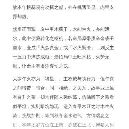
忌
析
感
故本年根基易有动摇之感，外在机遇虽显，内里支
情
撑却虚。
运
势
然辩证而观，亥中甲木藏干，木能生火，亦能泄
高
水，此中便藏转化之枢机，若命局原带庚辛金或壬
峰
癸水，变成「火炼真金」或「水火既济」，则反主
月
于压力中淬炼成就；最怕局中土旺木枯，火势无
份
制，让命主有虚浮奔忙之叹。
太岁午火亦为「将星」。主权威与执行力，但午亥
之间暗带「暗合」同「相绝」之关系，故事业上虽
有晋升之望，却常伴随人际纠葛，仿佛脚下之路看
似平坦，实则暗坑隐现，进入春季木旺之时木生火
势，挑战加剧；等到秋冬金水进气，方得喘息之
机，本年太岁方位在正南，岁破在正北，属猪人起