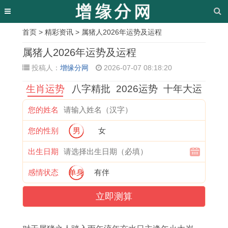
首页
>
精彩资讯
> 属猪人2026年运势及运程
相
属猪人2026年运势及运程
关
投稿人：
增缘分网
2026-07-07 08:18:20
文
生肖运势
八字精批
2026运势
十年大运
章
您的姓名
2
属
选
结
2
安
辛
近
您的性别
男
女
0
鼠
吉
婚
0
排
未
十
2
与
日
的
2
幸
女
天
出生日期
7
属
的
吉
7
福
今
理
感情状态
单身
有伴
年
兔
官
日
年
婚
年
发
立即测算
建
的
员
女
属
姻
结
吉
房
保
怎
属
牛
的
婚
日