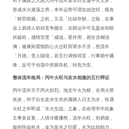
对于属猪之人踏入丙午流年亥水日主逢午火太岁，
风
姆
么
相
人
方
吉
查
形成水火激荡之势，本年运势可谓吉凶交织，既有
水
关
选
丑
的
法
日
询
「财官暗藏」之机，又见「比劫夺财」之险，在事
方
系
倪
结
感
属
辛
4
业上易得人助却竞争频生，在财运中可见盈余却暗
位
解
海
婚
情
猪
未
月
伏破耗，感情宫受「咸池」星作用，易生含糊涟
2
读
厦
喜
运
男
日
理
漪，健康则需慎防心火过旺而肾水不济，然流年
0
属
怎
神
势
与
柱
发
「月德」贵人隐现，若五行调候得宜，行事稳中藏
2
鼠
么
牌
2
属
女
吉
锋，反可于动荡中把握良机，转危为安。
7
和
选
位
0
虎
哪
日
年
属
择
写
2
女
年
一
整体流年格局：丙午火旺与亥水相激的五行辩证
建
兔
好
法
7
婚
适
览
丙午流年天干丙火炽烈。地支午火为根，全局火势
房
的
的
年
配
合
表
炎炎，对于出生亥水生肖的属猪人日主为水，恰遇
风
配
日
属
合
结
火旺之年即成「水火交战」之象，在命理学中此象
水
对
子
牛
适
婚
主事多反复，人情冷暖骤然，流年火旺，则易燥，
禁
分
人
吗
燥则伤金耗水，金为亥水之印星，水为比劫助力，