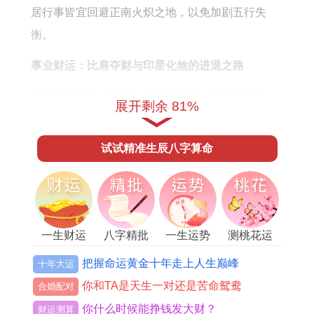
居行事皆宜回避正南火炽之地，以免加剧五行失
衡。
事业财运：比肩夺财与印星化煞的进退之路
本年事业宫受「比肩」星重重作用。比肩主同侪、
展开剩余 81%
竞争、合作亦争，在事业运上初看机遇门庭若市，
项目合作邀约不断，最积极人往往能抢先机，然
试试精准生辰八字算命
「比肩夺财」之局已成，即利益分配常在合作中生
出枝节，让人有为人作嫁之憾。
特别是进入夏季午月火势极盛。竞争白热，易出现
一生财运
八字精批
一生运势
测桃花运
口舌是非在团队之中，流年「伤官」暗藏于午，伤
官生财，故创意，技术、口才生财之路通畅，尤利
把握命运黄金十年走上人生巅峰
十年大运
从事文化，电子、能源行业者，但要及时把握灵感
你和TA是天生一对还是苦命鸳鸯
合婚配对
闪现，因火旺焚木，木主思维，思虑过多反易错失
你什么时候能挣钱发大财？
财运测算