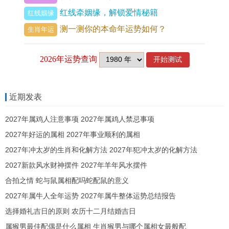
良机。
红线牵姻缘，解锁爱情秘籍
红线姻缘
测一测你的本命年运势如何？
生肖年运
财运方面正财平稳。偏财却有波动，丙火为偏财，
透于年干，看似财星高照，然坐下午火为比肩之
根，故「财来财去」之象显著，投资理财最忌跟风
冒进，尤其秋季金旺生水，比劫夺财之力增，容易
近期发表
有意外破耗。
2027年属鸡人注意事项 2027年属鸡人禁忌事项
若命局中带有「甲木」食神。则能泄水生火，转竞
2027年好运的属相 2027年事业顺利的属相
争为创意生财，反有奇获，对属猪人来讲本年理财
2027年冲太岁的生肖和化解方法 2027年犯冲太岁的化解方法
首重「守」字，莫贪恋镜花水月之利，眼看着商机
2027新款风水财神摆件 2027年羊年风水摆件
从眼前掠过未必是祸，强求反而伤及本金。
合拍之情 蛇与鼠属相配吗蛇配鼠的意义
可于办公桌东北方位。摆放黑曜石材质的祥安阁蟾
2027年属牛人全年运势 2027年属牛整体运势总结报告
来献瑞吊坠，此物由三足金蟾口衔铜币坐于宝葫芦
选择婚礼吉日的原则 农历十二月结婚吉日
上取金生水、水制火、葫芦纳财化煞之意，以稳固
属猴男最佳配偶是什么属相 生肖猴男与哪个属相女最般配