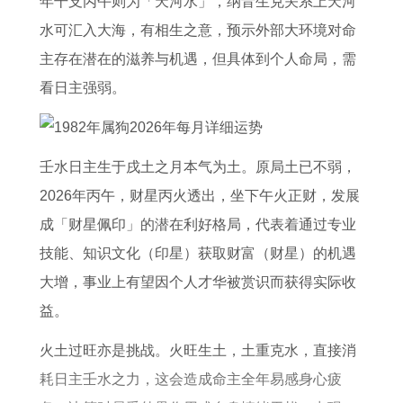
年干支丙午则为「天河水」，纳音生克关系上天河
出
年
水可汇入大海，有相生之意，预示外部大环境对命
生
属
主存在潜在的滋养与机遇，但具体到个人命局，需
属
哪
看日主强弱。
蛇
个
女
生
在
肖
壬水日主生于戌土之月本气为土。原局土已不弱，
2
2026年丙午，财星丙火透出，坐下午火正财，发展
0
成「财星佩印」的潜在利好格局，代表着通过专业
2
技能、知识文化（印星）获取财富（财星）的机遇
6
大增，事业上有望因个人才华被赏识而获得实际收
年
益。
运
势
火土过旺亦是挑战。火旺生土，土重克水，直接消
如
耗日主壬水之力，这会造成命主全年易感身心疲