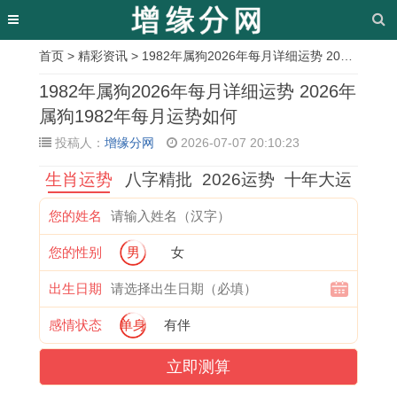
首页
>
精彩资讯
> 1982年属狗2026年每月详细运势 2026年属狗1982年每月运势如何
相
1982年属狗2026年每月详细运势 2026年
关
属狗1982年每月运势如何
投稿人：
增缘分网
2026-07-07 20:10:23
文
生肖运势
八字精批
2026运势
十年大运
章
乾
1
2
数
1
搬
1
6
您的姓名
隆
9
0
字
9
家
9
0
您的性别
男
女
3
6
年
真
6
最
7
年
9
5
属
的
9
佳
5
属
出生日期
年
年
猪
能
年
吉
年
鼠
感情状态
单身
有伴
甲
出
婚
带
属
日
兔
男
立即测算
午
生
礼
来
鸡
吉
女
2