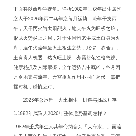
吉
属
吉
好
男
时
2
0
下面将以命理学视角。详析1982年壬戌年出生属狗
日
蛇
日
运
2
查
0
2
之人于2026年丙午马年之每月运势，流年干支丙
乾
女
2
吗
0
询
2
6
午，天干丙火为太阳烈火，地支午火为旺极之焰，
隆
今
0
今
2
大
6
运
形成火势炎上之局，对于生肖狗来讲戌土自身为火
己
年
年
日
6
全
年
势
库，遇午火流年呈火土相生之势，此谓「岁合」，
丑
每
吉
幸
年
搬
每
属
主有贵人机遇，然火旺土燥，亦需防范性格急躁、
仲
月
日
运
运
家
月
鼠
健康耗损及人际摩擦，全年运势吉中藏凶，各月因
夏
运
数
势
安
运
人
月令地支与流年、命宫相互作用不同而起伏，需把
势
字
感
锅
势
的
握时机，谨慎应对。
1
一
情
吉
及
运
9
览
1
日
运
势
一、2026年总运程：火土相生，机遇与挑战并存
6
9
吉
程
分
1.1982年属狗人2026年整体运势基调怎样？
5
6
时
析
1982年壬戌年生人其年命纳音为「大海水」。而流
年
9