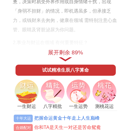
何
惫，决策时易受外界作用或自身情绪干扰，出现
「身弱不担财」的情况，即机遇虽多，但承接乏
力，或钱财来去匆匆，健康在领域 需特别注意心血
管、眼睛及肾脏泌尿为你问题。
2.事业与财运在领域 有何重要特征？
展开剩余 89%
事业上官印相生的流年意象明显。丙火财星生旺戌
中辛金正印，利于职称评定，资质获取、学习进
试试精准生辰八字算命
修，与上级，长辈（印星代表）关系融洽，易得提
携，但午戌半合火局，合动官库，也代表着职场竞
争（官星亦代表压力，约束）加剧，部门整合，岗
位变动可能性大。
一生财运
八字精批
一生运势
测桃花运
财运以正财为主，正财坐午，稳定收入来源有保
把握命运黄金十年走上人生巅峰
十年大运
障，可能通过加薪、项目奖金获利，偏财运势普
你和TA是天生一对还是苦命鸳鸯
合婚配对