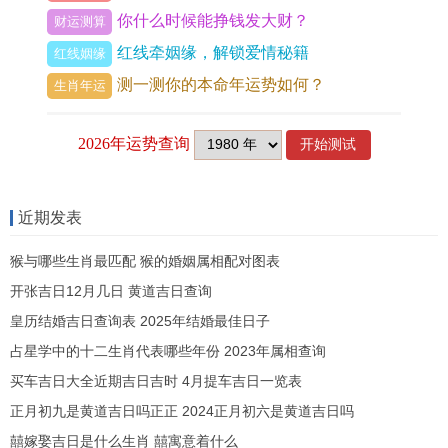
通，不宜进行高风险、大额投机，火旺之年比劫暗
你什么时候能挣钱发大财？
财运测算
藏，需防合作破财，勿为他人作保。
红线牵姻缘，解锁爱情秘籍
红线姻缘
测一测你的本命年运势如何？
3.感情与健康在领域 需要留意什么？
生肖年运
感情方面已婚者因财星旺盛。对家庭投入的物质关
怀多，但火旺可能引发脾气急躁，缺乏耐心沟通，
需注意「妻宫受燥」引发口角，午戌半合，也需警
近期发表
惕外部热情桃花干扰婚姻稳定，单身者桃花机遇多
出现在工作相关场合，但多为露水情缘，难言稳
猴与哪些生肖最匹配 猴的婚姻属相配对图表
定，健康是今年重中之重。
开张吉日12月几日 黄道吉日查询
皇历结婚吉日查询表 2025年结婚最佳日子
火炎土焦，直接对应心火过旺，血压不稳、皮肤炎
占星学中的十二生肖代表哪些年份 2023年属相查询
症，脾胃失调，戌土受旺火生扶过甚，谓之「焦土
买车吉日大全近期吉日吉时 4月提车吉日一览表
脆金」，需关注呼吸为你问题，壬水受克，则对应
正月初九是黄道吉日吗正正 2024正月初六是黄道吉日吗
肾脏，泌尿为你与体液循环，务必保证充足饮水，
囍嫁娶吉日是什么生肖 囍寓意着什么