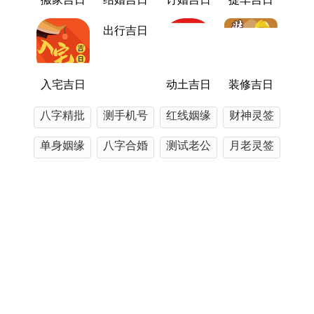
「劫煞」星亦同步潜伏，劫煞为凶神，主争夺，损
耗与突发波折，想婚姻乃人生大事，劫煞暗涌可能
出行吉日
体现为家庭意见分歧，财务纠纷或外界干扰。
接续观察「天德」贵人星隐现命宫。天德乃化解凶
入宅吉日
动土吉日
装修吉日
煞之福星，凭其力量，可减轻劫煞之害，转危为
八字精批
测手机号
红线姻缘
财神灵签
安，故此年运势吉凶参半，成事在天谋事在人。
单身姻缘
八字合婚
测试老公
月老灵签
命宫与太岁关系分析
五行查询
精准运势
姓名解析
观音灵签
巳午暗合，生肖蛇与流年太岁马存在「暗合」之
机，暗合为隐蔽之与谐，主暗中助力、机缘巧合，
在感情婚姻中这往往标记通过亲友牵线、间接场合
结识良缘，或恋爱关系在潜移默化中升华，但暗合
近期发表
非如六盒般稳固，伴随时移世易，易生变数。
2027年属马人事业在哪个方位 2027年属马的事业发展
据五行生克，巳中丙火与午中丁火为「劫财」相