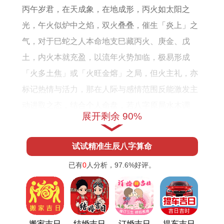
丙午岁君，在天成象，在地成形，丙火如太阳之
光，午火似炉中之焰，双火叠叠，催生「炎上」之
气，对于巳蛇之人本命地支巳藏丙火、庚金、戊
土，内火本就充盈，以流年火势加临，极易形成
「火多土焦」或「火旺金熔」之局，但火主礼，亦
标记热情与活力，那在人际与感情范围反能激发主
动进取之态，结合个人命盘，若八字原局水木调
展开剩余 90%
与，此年反得「火暖木发」之吉，运势蒸腾；若原
局火土过燥，则需防「亢龙有悔」，事多波折。
试试精准生辰八字算命
已有
0
人分析，
97.6%
好评。
十二神煞巡宫，2026年「红鸾」星入肖蛇之姻缘
宫，此星为桃花吉曜，主喜庆，婚嫁、人缘，随红
鸾照耀，单身者易遇正缘，恋爱者婚议可成，那
搬家吉日
结婚吉日
订婚吉日
提车吉日