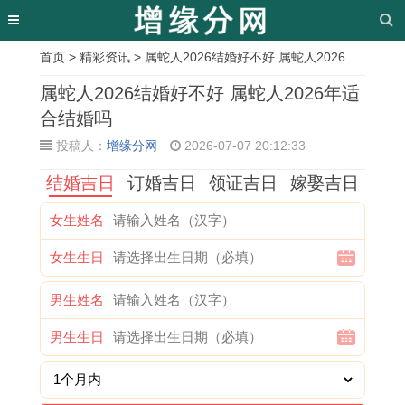
首页
>
精彩资讯
> 属蛇人2026结婚好不好 属蛇人2026年适合结婚吗
相
属蛇人2026结婚好不好 属蛇人2026年适
关
合结婚吗
投稿人：
增缘分网
2026-07-07 20:12:33
文
结婚吉日
订婚吉日
领证吉日
嫁娶吉日
章
2
2
属
8
属
交
2
今
女生姓名
0
0
马
6
龙
朋
0
年
女生生日
2
2
命
属
人
友
2
属
7
7
理
虎
2
的
7
猪
男生姓名
年
年
了
2
0
契
年
人
男生生日
属
属
解
0
2
机
犯
的
蛇
牛
1
2
7
兔
太
运