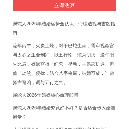
人
女
9
7
年
老
岁
程
立即测算
每
人
6
年
每
友
生
分
月
全
6
多
月
鼠
肖
析
属蛇人2026年结婚运势全认识：命理透视与吉凶指
财
年
年
大
运
新
图
1
南
运
运
属
8
势
知
2
9
流年丙午，火炎土燥，对于巳蛇生肖，需审视命宫
2
势
马
6
详
0
7
与太岁之生合刑冲，以五行论，蛇为阴火，逢午阳
0
2
出
属
细
2
1
火比肩，姻缘宫得「红鸾」星动，主婚恋机遇，但
2
0
生
虎
了
7
年
值「劫煞」侵扰，结合八字格局，结婚可成，唯需
7
2
是
2
解
年
8
择吉避凶，调与五行之气。
年
7
什
0
属
犯
月
属
年
么
2
龙
太
属
属蛇人2026年婚姻核心命理叩问
蛇
属
命
7
人
岁
猪
属蛇人2026年结婚究竟好不好？是否适合步入婚姻
人
牛
理
年
2
属
人
殿堂？
财
女
事
0
相
2