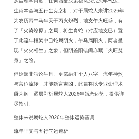
从命理学角度，任何婚配决策都需深究流年气运、
运
感
业
2
一
0
生肖本命与五行生克之机，对于属蛇人来讲2026年
高
情
运
7
览
2
为农历丙午马年天干丙火炽烈，地支午火旺盛，有
峰
运
势
年
表
3
了「火势燎原」之局，将生肖蛇（对应地支巳）置
月
势
每
年
于此流年框架中巳蛇属阴火，午马属阳火，两者呈
份
起
月
运
现「火火相生」之象，但阴差阳错间亦藏「火旺焚
伏
运
势
身」之险。
势
分
但婚姻非独论生肖。更需融汇个人八字、流年神煞
析
与宫位流转，才能断言吉凶，此篇将以专业命理术
语为纲，逐层剥析属蛇人2026年婚恋运势，提供详
尽指引。
整体来说属蛇人2026年整体运势基调
流年干支与五行气运透析