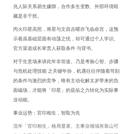
佩
蛇
2
属
8
0
年
兆人际关系易生嫌隙，合作多生变数、外部环境暗
戴
2
0
猪
6
2
的
藏是非干扰。
什
0
2
女
年
6
猴
丙火印星高照，将星与文昌吉曜亦飞临命宫，这预
么
2
5
人
虎
全
在
示着虽基础层面有动荡之忧，却可通过个人学识、
旺
6
年
2
2
年
2
官方渠道或长辈贵人获取条件 与背书。
财
全
各
0
0
运
0
运
年
月
2
2
势
2
对于生意场来讲此年非坦途。乃是考验心智、步骤
好
运
运
6
7
6
与危机处理技能 之关键年份，机遇往往伴随着苛刻
势
势
全
年
年
的条件与激烈的竞争，唯有主动化解太岁带来的负
详
年
运
1
面磁场，才能将「印星」的庇佑之力转化为实际事
解
运
势
2
业动能。
势
每
月
事业运势：官印相生，智取为先
月
运
运
气
流年「官印相生」格局显著。主事业领域有靠山可