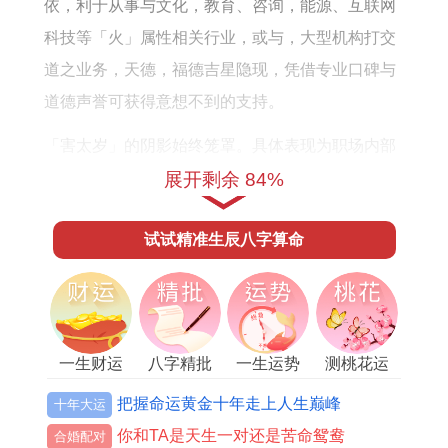
势
如
依，利于从事与文化，教育、咨询，能源、互联网
详
何
科技等「火」属性相关行业，或与，大型机构打交
解
道之业务，天德，福德吉星隐现，凭借专业口碑与
道德声誉可获得意想不到的支持。
「害太岁」的阴影始终笼罩。具体表现为职场内部
易有暗斗，下属或搭档可能办事不力甚至心生异
展开剩余 84%
心，外部则需警惕同行恶意竞争或客户无理投诉，
试试精准生辰八字算命
在签订重要合约、确立合伙关系时务必条款清晰，
权责分明，规避因人情疏漏造成的后患。
对于那些需要频繁与人打交道的生意。此年应更注
重契约精神与法律保障，不可过度依赖口头承诺，
一生财运
八字精批
一生运势
测桃花运
随流月运势起伏，春秋两季机遇较多，夏季压力最
把握命运黄金十年走上人生巅峰
十年大运
大，冬季宜复盘整合。
你和TA是天生一对还是苦命鸳鸯
合婚配对