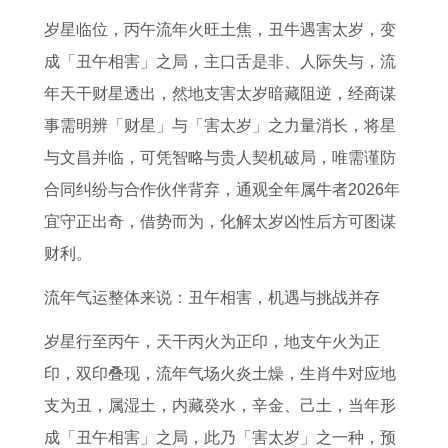
7
在
2
人
人
6
都
在
岁星临位，丙午流年火旺土焦，丑牛遇害太岁，变
年
2
0
在
2
年
摔
2
成「丑午相害」之局，主口舌是非、人际失与，流
事
0
2
2
0
运
死
0
年天干财星透出，然地支害太岁暗藏阻逆，经商谋
业
2
5
0
2
势
了
2
事需明辨「财星」与「害太岁」之力量消长，将星
和
6
年
2
7
及
指
6
与文昌并临，可凭智略与贵人契机破局，唯需谨防
财
年
运
6
年
运
的
年
合同纠纷与合作伙伴背弃，通观全年属牛者2026年
运
运
势
年
健
程
是
运
宜守正出奇，借势而为，化解太岁凶性后方可图谋
1
势
如
运
康
9
哪
气
财利。
9
1
何
势
运
5
一
如
6
9
9
1
势
年
生
何
流年气运整体来说：丑午相害，机遇与挑战并存
2
6
6
9
如
属
肖
1
岁星行至丙午，天干丙火为正印，地支午火为正
年
5
年
8
何
猪
9
印，双印叠现，流年气场火炎土燥，生肖牛对应地
属
年
属
3
1
的
8
支为丑，属湿土，内藏癸水，辛金、己土，当年形
虎
属
鼠
年
9
2
0
成「丑午相害」之局，此乃「害太岁」之一种，预