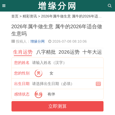
首页
>
精彩资讯
> 2026年属牛做生意 属牛的2026年适合做生意吗
相
2026年属牛做生意 属牛的2026年适合做
关
生意吗
投稿人：
增缘分网
2026-07-08 08:10:06
文
生肖运势
八字精批
2026运势
十年大运
章
1
1
1
1
1
9
生
1
您的姓名
9
9
9
9
9
5
肖
9
您的性别
男
女
6
6
9
8
8
年
谜
8
2
5
6
3
6
猪
题
0
出生日期
虎
年
年
属
年
2
巧
年
感情状态
单身
有伴
女
属
属
猪
属
0
解
的
立即测算
2
蛇
鼠
女
虎
2
法
猴