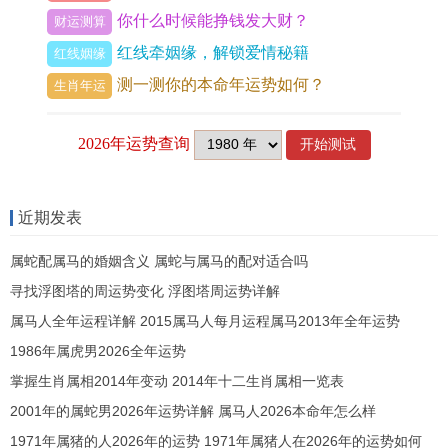
财运运势：财星虚浮，稳中求进
你什么时候能挣钱发大财？
财运测算
红线牵姻缘，解锁爱情秘籍
丙火之年对于属牛者。火为其财，故流年「财星透
红线姻缘
测一测你的本命年运势如何？
干」，表面看求财机遇增多，尤其利于知名度，品
生肖年运
牌价值变现，但地支午火与丑土相害，变成「财星
坐害」之象，代表着财来财去难以积聚，易因他人
破财，或因健康，官非、人际纠纷而产生计划外的
大额支出，偏财星力量微弱，故不宜从事高风险，
近期发表
高杠杆的投资炒作，更忌为人作保。
属蛇配属马的婚姻含义 属蛇与属马的配对适合吗
正财方面通过主业辛勤付出所得收入相对稳定。但
寻找浮图塔的周运势变化 浮图塔周运势详解
想有突破性增长，需依托于事业平台的升级或个人
属马人全年运程详解 2015属马人每月运程属马2013年全年运势
1986年属虎男2026全年运势
技能的稀缺性提升，此年财运的关键在于「控制风
掌握生肖属相2014年变动 2014年十二生肖属相一览表
险」与「巩固既有」，将所有投资与扩张的决策建
2001年的属蛇男2026年运势详解 属马人2026本命年怎么样
立在严谨的现金流测算之上避免盲目积极，对于经
1971年属猪的人2026年的运势 1971年属猪人在2026年的运势如何