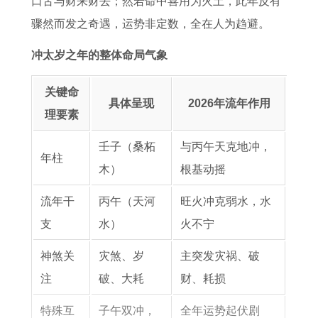
口舌与财来财去；然若命中喜用为火土，此年反有
2
年
人
太
佩
蛇
2
属
骤然而发之奇遇，运势非定数，全在人为趋避。
0
属
的
岁
戴
2
0
猪
2
猪
命
什
0
2
女
冲太岁之年的整体命局气象
6
人
运
么
2
5
人
关键命
本
在
与
旺
6
年
2
具体呈现
2026年流年作用
理要素
命
2
寿
财
全
各
0
年
0
命
运
年
月
2
壬子（桑柘
与丙午天克地冲，
年柱
怎
2
分
好
运
运
6
木）
根基动摇
么
6
析
势
势
全
流年干
丙午（天河
旺火冲克弱水，水
样
年
详
年
支
水）
火不宁
的
解
运
运
势
神煞关
灾煞、岁
主突发灾祸、破
势
注
破、大耗
财、耗损
如
特殊互
子午双冲，
全年运势起伏剧