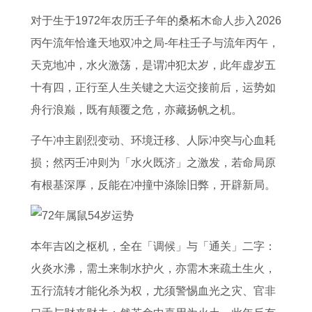
蛇
的
的
马
7
在
2
人
对于生于1972年农历壬子年的桑柘木命人步入2026
男
人
健
刑
年
2
0
在
丙午流年恰逢天地双冲之局-年柱壬子与流年丙午，
2
2
康
太
事
0
2
2
天克地冲，水火激荡，是谓冲犯太岁，此年虚岁五
0
0
与
岁
业
2
5
0
十有四，正行至人生关键之大运交接前后，运势如
2
2
长
2
和
6
年
2
舟行浪巅，既有颠覆之危，亦藏扬帆之机。
6
6
寿
0
财
年
运
6
年
年
之
2
运
运
势
年
子午冲主剧烈变动、环境迁移、人际冲突与心血耗
运
的
路
6
1
势
如
运
损；然丙壬冲则为「水火既济」之激发，若命局原
势
运
属
年
9
1
何
势
有根基深厚，反能在冲撞中涤除旧弊，开辟新局。
详
势
牛
生
6
9
9
1
解
1
B
肖
2
6
6
9
本年吉凶之枢机，全在「调候」与「通关」二字：
属
9
血
马
年
5
年
8
火炎水沸，需土来制水护火，亦需木来疏土生火，
马
7
型
化
属
年
属
3
五行流转才能化杀为权，尤须警惕血光之灾、官非
人
1
男
解
虎
属
鼠
年