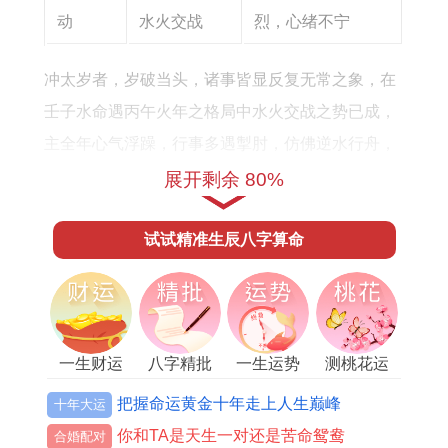
何
动
水火交战
烈，心绪不宁
冲太岁者，岁破当头，诸事皆显反复无常之象，在
壬子水命遇丙午火年之格局中水火交战之势已成，
主全年心气浮躁，行事多遇掣肘，仿佛逆水行舟，
费力却难见其功，此冲并非全然消极，所谓「不破
展开剩余 80%
不立」，子午冲亦为「桃花冲」与「地域冲」，或
主动荡中得遇新的机缘、远行发展，甚至情感上的
试试精准生辰八字算命
剧烈波动。
然对于大多数命主来讲此年首要课题乃是维稳与防
损，灾煞星临门，在出行交通、水火电器利用上最
一生财运
八字精批
一生运势
测桃花运
易招致意外伤害，岂能不慎？大耗星动，则让财务
把握命运黄金十年走上人生巅峰
十年大运
上有意料之外的大笔支出，投资合作须万分警惕陷
你和TA是天生一对还是苦命鸳鸯
合婚配对
阱，更兼丙火七杀透干攻身，在事业与人际上小人