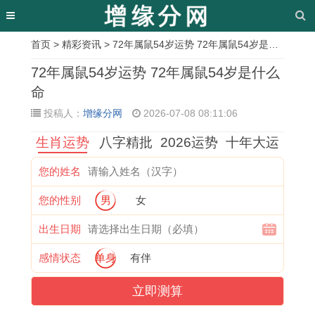
首页
>
精彩资讯
> 72年属鼠54岁运势 72年属鼠54岁是什么命
相
72年属鼠54岁运势 72年属鼠54岁是什么
关
命
投稿人：
增缘分网
2026-07-08 08:11:06
文
生肖运势
八字精批
2026运势
十年大运
章
2
1
寻
2
1
1
1
1
您的姓名
0
9
找
0
9
9
9
9
您的性别
男
女
0
7
B
2
6
6
9
8
1
1
型
6
2
5
6
3
出生日期
年
年
血
年
虎
年
年
属
感情状态
单身
有伴
的
属
牛
生
女
属
属
猪
立即测算
属
猪
男
肖
2
蛇
鼠
女