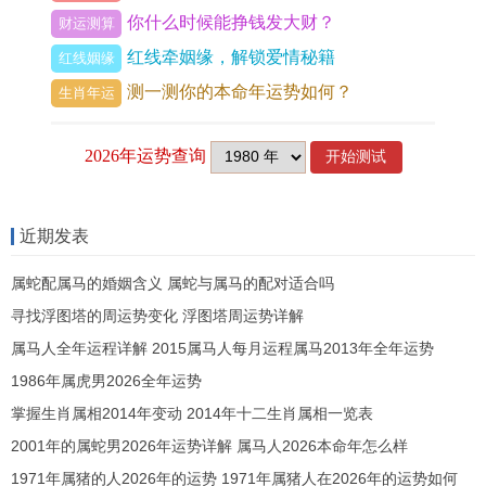
你什么时候能挣钱发大财？
财运测算
作祟、上司压力或是突如其来的责难，最是考验命
红线牵姻缘，解锁爱情秘籍
红线姻缘
主心性与智慧。
测一测你的本命年运势如何？
生肖年运
咦，难道此年便无一吉神照拂？非也，若八字原局
或大运之中带有天乙贵人或天德贵人则有逢凶化吉
之微妙转机，然此年吉神之力常受冲克干扰，犹如
风中烛火，其力不专，故命主不可存侥幸之心，万
近期发表
事需做足准备。
属蛇配属马的婚姻含义 属蛇与属马的配对适合吗
事业宫逢冲与官杀攻身
寻找浮图塔的周运势变化 浮图塔周运势详解
七杀攻身，本年事业宫波谲云诡，压力如影随形，
属马人全年运程详解 2015属马人每月运程属马2013年全年运势
在子午冲的激荡下，职场环境易生突变，可能是部
1986年属虎男2026全年运势
掌握生肖属相2014年变动 2014年十二生肖属相一览表
门重组、领导更替、公司搬迁，乃至自身岗位的被
2001年的属蛇男2026年运势详解 属马人2026本命年怎么样
动调整，丙火七杀代表权威、高压与挑战，命主此
1971年属猪的人2026年的运势 1971年属猪人在2026年的运势如何
年常感被推向风口浪尖，承担重任却缺乏足够支