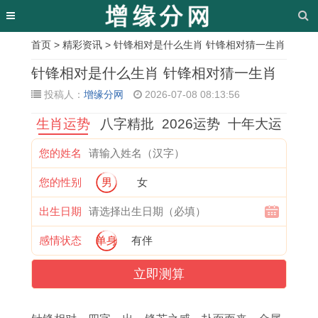
首页
>
精彩资讯
> 针锋相对是什么生肖 针锋相对猜一生肖
相
针锋相对是什么生肖 针锋相对猜一生肖
关
投稿人：
增缘分网
2026-07-08 08:13:56
文
生肖运势
八字精批
2026运势
十年大运
章
您的姓名
1
1
惜
0
属
惊
1
2
您的性别
男
女
9
9
财
7
猪
涛
9
0
9
7
如
年
的
骇
7
0
出生日期
9
3
命
属
女
浪
9
8
感情状态
单身
有伴
年
年
打
猪
人
是
年
属
立即测算
属
属
一
女
2
什
属
鼠
兔
牛
生
最
0
么
羊
人