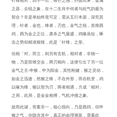
针锋相对，四字一出，锋芒之感，扑面而来，金属
人
男
肖
佳
2
诗
男
2
之器，尖锐之象，在十二生肖中何者与此气韵最为
2
人
动
婚
6
歌
2
0
契合？非是单始终觉可定，需从五行本源，深究其
0
2
物
配
年
惊
0
2
理，针者，金也，锋者，刃也，金气之锐，首推酉
2
0
惜
属
运
涛
2
6
鸡，酉为金之正位，肃杀之气最盛，鸡喙虽短，啄
6
2
财
猪
势
骇
6
年
击之势却精准狠辣，此是「针锋」之形。
年
6
如
女
属
浪
年
运
整
运
命
的
猪
是
每
势
但相「对」而立，则另有玄机，相对者，非独一
体
势
打
最
女
什
月
及
物，乃是双锋交会，两刃相向，这便引出了另一位
运
详
一
佳
人
么
运
运
金气之主-申猴，申为阳金，其性刚健，猴之灵动，
势
解
动
婚
2
生
势
程
如金之迅捷，然猴之锋，不在外形，而在机变，鸡
1
书
物
配
0
肖
属
2
以喙为锋，猴以智为刃，两者相遇，方成「相对」
9
生
2
羊
0
之局，此局，是金金相搏，气机冲撞之象。
9
肖
6
人
0
故而此谜，答案非一，核心指向，乃是酉鸡，但申
9
年
2
8
猴之气，亦隐含其中，真正的命理测算，需看此