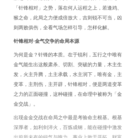
年
全
0
属
「针锋相对」之势，落在何人运程之上，若逢鸡、
属
年
2
鼠
猴之命，此局之力便成倍放大，吉则锐不可当，凶
兔
运
6
的
则两败俱伤，全看气场怎样引导，怎样化解。
人
势
年
人
2
转
2
针锋相对·金气交争的命局本源
0
运
0
为何是金？针锋的本质。在于锐利，五行之中唯有
2
方
2
金气能生出这般肃杀、切割、突破的力量，木主生
6
法
6
发，火主升腾，土主承载，水主润下，唯有金，主
年
年
变革，主刑伤，主开辟，针锋相对，便是两道变革
运
运
之力的正面碰撞，这种碰撞，在命理中被称为「金
势
势
金交战」。
出现金金交战在命局之中最是考验命主根基。根基
深厚者，如利剑淬火，百炼成钢，能在碰撞中激发
出前所未有的锐气与魄力，事业上敢于开拓，财富