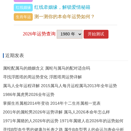
外来的攻击，而是内部的分化，最是消耗心神，也
红线牵姻缘，解锁爱情秘籍
红线姻缘
最易让人心生疲惫。
测一测你的本命年运势如何？
生肖年运
针锋相对·太岁流年中的运势分野
眼看2026年将至，天干丙火，地支午马，火旺之年
本可熔金，但金气若过于旺盛，则成「火金相战」
近期发表
之局，今年太岁在正南，岁破在正北，这南北一线
属蛇配属马的婚姻含义 属蛇与属马的配对适合吗
的气场，便是全年吉凶汇聚的焦点，针锋相对之
寻找浮图塔的周运势变化 浮图塔周运势详解
象，若逢此方位，其作用力会被急剧放大。
属马人全年运程详解 2015属马人每月运程属马2013年全年运势
今年犯太岁的四大生肖。更需警惕此局的冲击，属
1986年属虎男2026全年运势
马之人值太岁又刑太岁，本就处在风口浪尖，若命
掌握生肖属相2014年变动 2014年十二生肖属相一览表
局中再有强金出现，极易引动「针锋相对」的凶
2001年的属蛇男2026年运势详解 属马人2026本命年怎么样
性，事业上会遇到强有力的对手，感情中会出现尖
1971年属猪的人2026年的运势 1971年属猪人在2026年的运势如何
锐的矛盾，仿佛每一步都踏在刀刃上，此时若想稳
寻找B型血牛男的健康与长寿之路 属牛B血型男人的命运与寿命分析