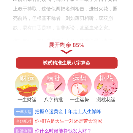
上敢于搏取，这恰似两把名剑相击，迸出火花，照
亮前路，但根基不稳者，则如薄刃相斫，双双崩
缺，易有口舌是非，官非诉讼，甚至血光之灾。
这种气运，在生肖属鸡之人身上体现得最为直接，
展开剩余 85%
酉金遇酉金，是伏吟自刑，内心的矛盾与外界的压
力，会同时涌现，让属鸡之人今年格外敏感，体验
试试精准生辰八字算命
到四面八方皆是锋芒，若再逢申猴之年或与属猴之
人交往过密，这「针锋相对」之势便会被彻底引
动，申酉半会金局，金气之盛，几乎无法阻挡。
一生财运
八字精批
一生运势
测桃花运
对属猴之人来讲申金遇酉金。是劫财夺禄之象，看
似合作，实则暗藏竞争，朋友之间，同事之间，易
把握命运黄金十年走上人生巅峰
十年大运
因利益分配而生嫌隙，表面一团与气，底下却是刀
你和TA是天生一对还是苦命鸳鸯
合婚配对
光剑影，这便是「针锋相对」的另一层显现，不是
你什么时候能挣钱发大财？
财运测算