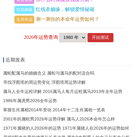
红线牵姻缘，解锁爱情秘籍
修、提升名誉、获取的良机，容易得到上级或长辈
红线姻缘
测一测你的本命年运势如何？
的赏识与扶持，火多土焦，印星过重，反而会造成
生肖年运
思虑重重，行动力受掣肘，或是因为过于追求完
美、面子而身心俱疲。
午火生旺辰中戊土。比肩力量增强，职场与社交中
近期发表
合作与竞争态势将同步加剧，那怎样精准判断个人
运势的细微差别？这便需将宏观流年气场与个人出
属蛇配属马的婚姻含义 属蛇与属马的配对适合吗
生年份的具体干支相结合，进行精密测算。
寻找浮图塔的周运势变化 浮图塔周运势详解
属马人全年运程详解 2015属马人每月运程属马2013年全年运势
分论：各出生年份属龙人2026年具体年龄与运势详
1986年属虎男2026全年运势
解
掌握生肖属相2014年变动 2014年十二生肖属相一览表
2000年庚辰年出生（虚岁27岁，周岁25或26岁）
2001年的属蛇男2026年运势详解 属马人2026本命年怎么样
1971年属猪的人2026年的运势 1971年属猪人在2026年的运势如何
生年干支：庚辰