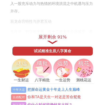
2
整
入一股充斥动力与热情的环境洪流之中机遇与压力
年
版
并存。
出
辰龙命宫特性与岁君互动
生
生肖龙，对应地支辰，在十二地支中位居第五，辰
展开剩余 91%
为「水库」，又为「湿土」，具有收纳，培育、变
化之能，其性格特质常表现为自信，果敢、有领导
试试精准生辰八字算命
力，但也隐含固执与情绪多变。
进入丙午年岁君丙火为辰土之「偏印」。代表非传
统的学识，灵感、长辈贵人也暗示着潜在的精神压
力与思虑过度；太岁午火则为辰土之「正印」，代
一生财运
八字精批
一生运势
测桃花运
表正统的学业，名誉、母亲辈的关怀，以及稳定的
把握命运黄金十年走上人生巅峰
十年大运
支持力量。
你和TA是天生一对还是苦命鸳鸯
合婚配对
你什么时候能挣钱发大财？
双印齐来，代表着2026年对属龙人来讲是学习进
财运测算