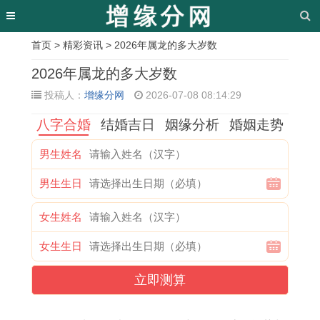
首页
>
精彩资讯
> 2026年属龙的多大岁数
相
2026年属龙的多大岁数
关
投稿人：
增缘分网
2026-07-08 08:14:29
文
八字合婚
结婚吉日
姻缘分析
婚姻走势
章
男生姓名
脚
1
1
滚
1
1
惜
0
男生生日
底
9
9
瓜
9
9
财
7
有
6
7
烂
9
7
如
年
女生姓名
痣
2
8
熟
9
3
命
属
女生生日
好
年
年
是
年
年
打
猪
做
属
属
什
属
属
一
女
立即测算
吗
虎
马
么
兔
牛
生
最