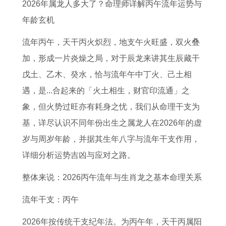
脚
人
的
意
人
男
肖
佳
2026年属龙人多大了？命理师详解丙午流年运势与
底
2
2
思
2
人
动
婚
年龄玄机
有
0
0
滚
0
2
物
配
流年丙午，天干丙火炽烈，地支午火旺盛，双火叠
痣
2
2
瓜
2
0
惜
属
加，形成一片炎燥之局，对于辰龙来讲其生辰藏干
好
7
6
烂
6
2
财
猪
戊土、乙木、癸水，恰与流年午中丁火、己土相
不
年
年
熟
年
6
如
女
遇，是...合起来的「火土相生，财官印流通」之
事
每
是
整
运
命
的
象，但火势过旺亦有耗身之忧，我们从命理干支为
业
个
什
体
势
打
最
基，详尽认识不同年份出生之属龙人在2026年的虚
运
月
么
运
详
一
佳
岁与周岁年龄，并据其生年八字与流年干支作用，
势
运
生
势
解
动
婚
详细分析运势吉凶与应对之路。
如
势
肖
1
书
物
配
整体来说：2026丙午流年与生肖龙之基本命理关系
何
1
9
生
2
9
9
肖
流年干支：丙午
0
7
9
2026年按传统干支纪年法。为丙午年，天干丙属阳