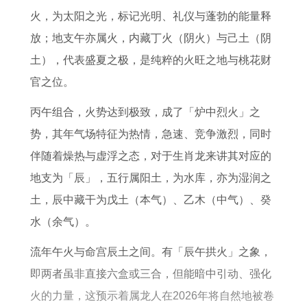
2
8
年
火，为太阳之光，标记光明、礼仪与蓬勃的能量释
7
年
属
放；地支午亦属火，内藏丁火（阴火）与己土（阴
属
属
兔
土），代表盛夏之极，是纯粹的火旺之地与桃花财
虎
马
人
官之位。
人
2
2
丙午组合，火势达到极致，成了「炉中烈火」之
全
0
0
势，其年气场特征为热情，急速、竞争激烈，同时
年
2
2
伴随着燥热与虚浮之态，对于生肖龙来讲其对应的
运
6
6
地支为「辰」，五行属阳土，为水库，亦为湿润之
势
年
年
土，辰中藏干为戊土（本气）、乙木（中气）、癸
运
每
运
水（余气）。
程
月
势
1
运
流年午火与命宫辰土之间。有「辰午拱火」之象，
9
势
即两者虽非直接六盒或三合，但能暗中引动、强化
6
完
火的力量，这预示着属龙人在2026年将自然地被卷