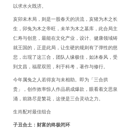
以求水火既济。
亥卯未木局，则是一股春天的洪流，亥猪为木之长
生，卯兔为木之帝旺，未羊为木之墓库，此合局主
仁寿与创意，最能在文化产业，设计、健康领域铸
就王国的，正是此局，让生硬的规则有了弹性的慈
悲，出现了这三合，团队人缘极佳，如沐春风，受
到文昌，福星双照，利于科考，著作与修行。
今年属兔之人若得亥与未相助。即为「三合拱
贵」，创作效率惊人作品易成爆款，眼看着文思泉
涌，前路尽是繁花，这便是三合灵动之力。
生肖配对最佳组合
子丑合土：财富的终极闭环