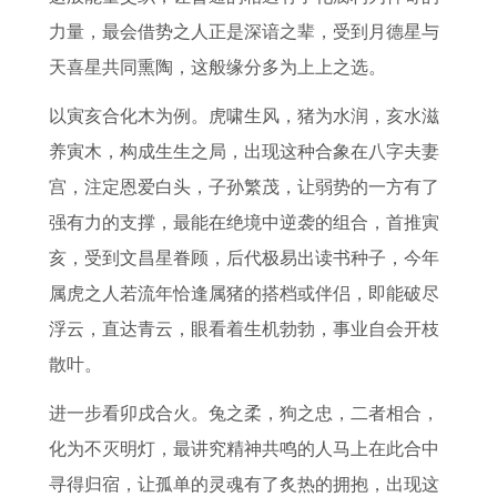
7
8
年
属
1
男
运
力量，最会借势之人正是深谙之辈，受到月德星与
年
5
运
马
年
2
方
天喜星共同熏陶，这般缘分多为上上之选。
属
年
势
男
属
0
位
兔
属
详
2
鸡
2
详
以寅亥合化木为例。虎啸生风，猪为水润，亥水滋
2
牛
解
0
人
6
解
养寅木，构成生生之局，出现这种合象在八字夫妻
0
2
2
2
年
宫，注定恩爱白头，子孙繁茂，让弱势的一方有了
2
0
6
0
全
强有力的支撑，最能在绝境中逆袭的组合，首推寅
7
2
年
2
年
亥，受到文昌星眷顾，后代极易出读书种子，今年
年
6
运
7
运
属虎之人若流年恰逢属猪的搭档或伴侣，即能破尽
运
年
势
年
势
浮云，直达青云，眼看着生机勃勃，事业自会开枝
势
运
每
偏
散叶。
和
势
月
财
进一步看卯戌合火。兔之柔，狗之忠，二者相合，
财
每
运
运
化为不灭明灯，最讲究精神共鸣的人马上在此合中
运
月
势
投
寻得归宿，让孤单的灵魂有了炙热的拥抱，出现这