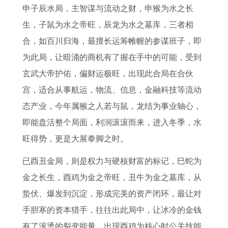
申子辰水局，主智谋与流动之财，申猴为水之长
生，子鼠为水之帝旺，辰龙为水之墓库，三者相
合，如百川归海，最擅长运筹帷幄的参谋班子，即
为此局，让暗涌的商机有了握在手中的可能，受到
玄武大帝护佑，偏财运极旺，出现此合局在合伙
宫，适合从事航运，物流、信息，金融科技等流动
态产业，今年属猴之人若与鼠，龙结为事业轴心，
即能盘活整个局面，利润滚滚而来，进入冬季，水
旺得势，更是大展拳脚之时。
已酉丑金局，则是权力与硬核财富的标记，巳蛇为
金之长生，酉鸡为金之帝旺，丑牛为金之墓库，从
蛰伏、爆发到沉淀，形成完美的资产闭环，最让对
手胆寒的资本猎手，往往出此局中，让冰冷的金钱
有了滚烫的裂变能量，出现酉鸡为核心时公关技能