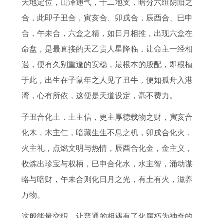
的
女
2
月
马
人
8
何
天地定位，山泽通气，十二地支，暗分六组阴阳之
2
在
0
运
2
2
5
找
合，此即子丑合，寅亥合、卯戌合，辰酉合、巳申
0
2
2
势
0
0
年
对
合，午未合，六盒之精，如日月相推，出现六盒在
2
0
6
分
2
2
生
象
命盘，是最直接的天乙贵人星降临，让命主一经相
7
2
年
析
6
7
的
的
遇，便有久别重逢的安稳，最根本的般配，即根植
年
6
每
1
运
年
全
方
于此，出生在子鼠年之人见了丑牛，便如孤舟入港
上
年
月
9
势
财
年
位
湾，心有所依，这便是天道设定，毫不费力。
半
每
运
7
如
运
运
指
子丑合化土，土主信，更主厚德载物之财，寅亥合
年
月
势
5
何
怎
势
引
化木，木主仁，暗藏生生不息之机，卯戌合化火，
运
运
完
年
1
么
8
属
火主礼，点燃文明与热情，辰酉合化金，金主义，
势
势
整
属
9
样
5
猪
收炼出珍宝与权柄，巳申合化水，水主智，涌动谋
如
版
兔
7
1
年
人
略与暗财，午未合则化日月之光，有土有火，滋养
何
1
人
8
9
属
的
万物。
8
9
全
年
8
牛
财
这般能量交织，让普通的相遇有了化腐朽为神奇的