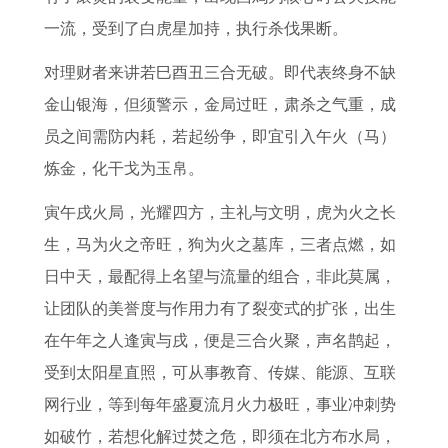
一流，受到了白虎星加持，执行杀伐果断。
对理财者来讲若巳酉丑三合无破。即代表终身不缺
金山银海，但须警示，金局过旺，肃杀之气重，成
员之间需防内耗，若起纷争，即宜引入午火（马）
炼金，化干戈为玉帛。
寅午戌火局，光耀四方，主礼与文明，虎为火之长
生，马为火之帝旺，狗为火之墓库，三者点燃，如
日中天，最配得上名望与流量的组合，非此莫属，
让团队的美誉度与作用力有了裂变式的扩张，出生
在午年之人逢寅与戌，便是三合火聚，声名鹊起，
受到太阳星直照，可从事教育、传媒、能源、互联
网行业，等到每年盛夏流月火力极旺，事业冲刺势
如破竹，若想化解过焚之危，即须在北方布水局，