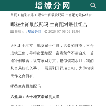
首页
>
精彩资讯
> 哪些生肖最般配吗 生肖配对最佳组合
相
哪些生肖最般配吗 生肖配对最佳组合
关
投稿人：
增缘分网
2026-07-08 08:15:54
文
天机泄于地支，地脉藏于生肖，六盒如胶漆，三合
章
成铁三角，寻得命里绝配，富贵荣华不请自来，若
1
1
1
属
1
1
2
9
逢冲刑破害，纵有家财万贯，也似镜花水月，我们
9
9
9
兔
9
9
0
5
从合局核心入手，一层层剥开祥瑞真相，为你指明
8
9
8
人
7
8
2
年
天作之合何在。
7
0
5
7
8
1
6
属
年
年
年
5
年
年
属
猪
哪些生肖最般配吗
属
属
属
年
男
属
牛
男
六盒局：天干地支暗藏贵人星
兔
马
牛
各
属
鸡
男
如