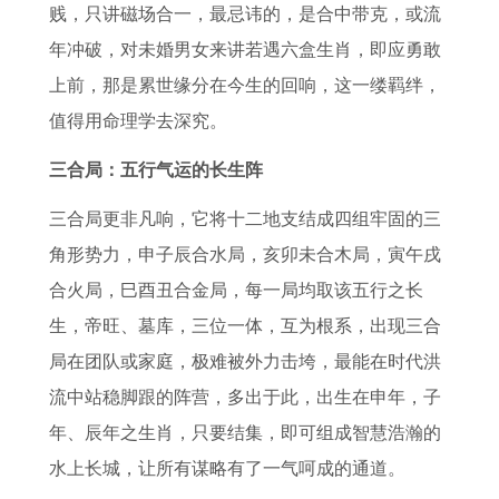
贱，只讲磁场合一，最忌讳的，是合中带克，或流
年冲破，对未婚男女来讲若遇六盒生肖，即应勇敢
上前，那是累世缘分在今生的回响，这一缕羁绊，
值得用命理学去深究。
三合局：五行气运的长生阵
三合局更非凡响，它将十二地支结成四组牢固的三
角形势力，申子辰合水局，亥卯未合木局，寅午戌
合火局，巳酉丑合金局，每一局均取该五行之长
生，帝旺、墓库，三位一体，互为根系，出现三合
局在团队或家庭，极难被外力击垮，最能在时代洪
流中站稳脚跟的阵营，多出于此，出生在申年，子
年、辰年之生肖，只要结集，即可组成智慧浩瀚的
水上长城，让所有谋略有了一气呵成的通道。