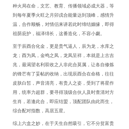
怎
运
资
种火局在命，文艺、教育、传播领域必成大器，等
么
势
方
到每年夏季火旺之月卯戌合能量达到顶峰，感情升
样
向
温，合作顺畅，对情侣来讲若此时缔结姻缘，即得
祖荫庇护，福泽绵长，这番造化，不容小觑。
至于辰酉合化金，更是贵气逼人，辰为龙，水库之
龙；酉为凤，金鸣之凤，龙凤呈祥，本就是上古吉
兆，最渴望名利双收之人非此合莫属，让各自修炼
的锋芒有了妥帖的收纳，出现辰酉合在命格，往往
皮肤白皙，声音清亮，有贵人之姿，受到了将星作
用，统率力超群，要寻得顶级合伙人及时查清对方
生肖，若逢此合，即应结盟，顶配团队由此而生，
综合配对指数，高居五星。
综上六盒之妙，在于天生自然吸引，它不分贫富贵