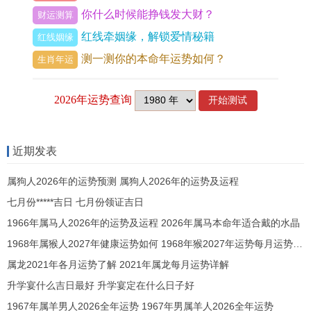
生肖特质，羊性温顺，流年火旺，易生冲动，那处
你什么时候能挣钱发大财？
财运测算
事当三思后行，借流年旺势，可拓展人脉，但防交
红线牵姻缘，解锁爱情秘籍
红线姻缘
浅言深。
测一测你的本命年运势如何？
生肖年运
流年「劫财」暗藏，对于财运，需防合作破耗，以
投资论，火土行业如能源、地产有利，但不宜激
进，从命宫飞星，西南方破财位需避动，可摆放祥
安阁吉凤麟富摆件化解，但属羊男不犯太岁，无需
近期发表
专用太岁物，此流年整体呈上升曲线，唯细节需谨
属狗人2026年的运势预测 属狗人2026年的运势及运程
慎，那踏实行事可保无忧。
七月份*****吉日 七月份领证吉日
在财运方面属羊男在2026年会有怎样的表现？
1966年属马人2026年的运势及运程 2026年属马本命年适合戴的水晶
1968年属猴人2027年健康运势如何 1968年猴2027年运势每月运势详解
流年财星暗藏，对于己土命格，火土旺而财星弱，
属龙2021年各月运势了解 2021年属龙每月运势详解
主财运平淡，以十神论，印旺身强，求财需靠专业
升学宴什么吉日最好 升学宴定在什么日子好
技能，但午中藏丁火己土，有暗财机遇，从流月看
1967年属羊男人2026全年运势 1967年男属羊人2026全年运势