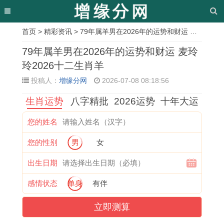
首页
>
精彩资讯
> 79年属羊男在2026年的运势和财运 麦玲玲2026十二生肖羊
相
79年属羊男在2026年的运势和财运 麦玲
关
玲2026十二生肖羊
投稿人：
增缘分网
2026-07-08 08:18:56
文
生肖运势
八字精批
2026运势
十年大运
章
1
2
属
黄
属
七
1
1
您的姓名
9
0
猪
历
狗
月
9
9
您的性别
男
女
7
2
人
以
人
份
6
6
1
6
1
什
2
*
6
8
出生日期
年
年
0
么
0
*
年
年
感情状态
单身
有伴
属
属
1
祭
2
*
属
属
立即测算
猪
虎
2
祀
6
*
马
猴