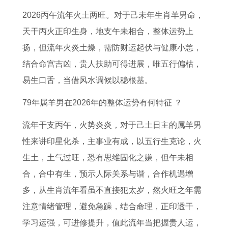
人
的
月
吉
年
*
人
人
2026丙午流年火土两旺。对于己未年生肖羊男命，
2
全
运
日
的
吉
2
2
天干丙火正印生身，地支午未相合，整体运势上
0
年
势
黄
运
日
0
0
扬，但流年火炎土燥，需防财运起伏与健康小恙，
2
运
了
历
势
七
2
2
结合命宫吉凶，贵人扶助可得进展，唯五行偏枯，
7
势
解
上
预
月
6
7
易生口舌，当借风水调候以稳根基。
年
每
属
忌
测
份
年
年
感
月
猪
祭
属
领
的
健
79年属羊男在2026年的整体运势有何特征 ？
情
运
人
祀
狗
证
运
康
流年干支丙午，火势炎炎，对于己土日主的属羊男
运
势
2
可
人
吉
势
运
性来讲印星化杀，主事业有成，以五行生克论，火
势
属
0
以
2
日
及
势
生土，土气过旺，恐有思维固化之嫌，但午未相
如
虎
2
拜
0
运
如
合，合中有生，预示人际关系与谐，合作机遇增
何
2
5
佛
2
程
何
多，从生肖流年看虽不直接犯太岁，然火旺之年需
属
0
年
吗
6
2
1
注意情绪管理，避免急躁，结合命理，正印透干，
猪
2
1
年
0
9
学习运强，可进修提升，值此流年当把握贵人运，