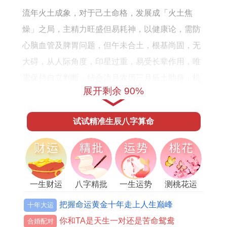
全
势
流年火土成象，对于己土命格，发展成「火土焦
年
详
燥」之局，主精力旺盛但易耗神，以健康论，需防
运
解
心脑血管及脾胃问题，但午未合土，根基尚固，无
势
大碍，从人际角度，印星过重，易受长辈作用，唯
运
需保持自立判断，结合流月农历三月辰土助身，机
程
展开剩余 90%
遇浮现；农历六月未土当值，合作顺畅；农历九月
戌土刑开，防小人是非，值此中年运势起伏，当以
试试精准生辰八字算命
稳为主，借力风水调与。
流年吉神「天德」入命。主贵人暗中扶持，对于属
羊男，事业可得意外助力，以机遇论，丙火正印代
表文化、教育领域机遇，但火旺克金，需防法律文
一生财运
八字精批
一生运势
测桃花运
书疏漏，从家庭看午未合，家宅与睦，唯火炎土
把握命运黄金十年走上人生巅峰
十年大运
燥，注意长辈健康，当多行善举，积福纳吉，结合
你和TA是天生一对还是苦命鸳鸯
合婚配对