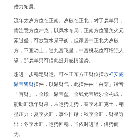
1
6
2
的
2
6
借力拓展。
9
年
月
运
6
8
流年太岁方位在正南。岁破在正北，对于属羊男，
7
有
运
势
年
年
需注意方位冲克，以风水布局，正南方位避免火元
1
添
势
及
属
猴
素过盛，可放置水景平衡，但家居中正北为岁破
年
丁
详
运
马
2
方，不宜动土，随九宫飞星，中宫桃花位可增强人
出
之
解
程
本
0
缘，那属羊男可借此提升感情运势。
生
喜
命
2
的
吗
年
7
想进一步稳定财运。可在正东方正财位摆放
祥安阁
人
适
年
聚宝皆财
摆件，以聚财气，此摆件由「白菜」谐音
2
合
运
「百财」，金蟾、聚宝盆、金钱元宝镀沙金构成，
0
戴
势
能助旺流年财帛，从运势走势，春季木旺克土，稍
2
的
每
显压力；夏季火旺，事业忙碌；秋季金旺，财星透
7
水
月
出；冬季水旺，运势回稳，当依时进退，借势而
年
晶
运
为。