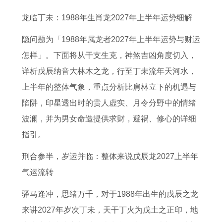
2
拍
岁
女
丸
男
猪
的
龙临丁未：1988年生肖龙2027年上半年运势细解
0
同
耄
2
还
2
2
运
2
款
耋
0
是
0
0
势
隐问题为「1988年属龙者2027年上半年运势与财运
6
之
2
片
2
2
秘
怎样」。下面将从干支生克，神煞吉凶角度切入，
年
年
6
仔
6
6
密
详析戊辰纳音大林木之龙，行至丁未流年天河水，
运
是
年
癀
的
年
六
上半年的整体气象，重点分析比肩林立下的机遇与
势
什
整
惊
每
运
月
陷阱，印星透出时的贵人虚实、月令分野中的情绪
怎
么
体
蛰
月
势
十
波澜，并为男女命造提供求财，避祸、修心的详细
么
意
运
吃
运
1
七
指引。
样
思
势
安
势
9
生
刑合参半，岁运并临：整体来说戊辰龙2027上半年
1
1
宫
1
7
肖
气运流转
9
9
牛
9
1
运
9
6
黄
8
年
势
驿马逢冲，思绪万千，对于1988年出生的戊辰之龙
3
6
丸
0
2
详
来讲2027年岁次丁未，天干丁火为戊土之正印，地