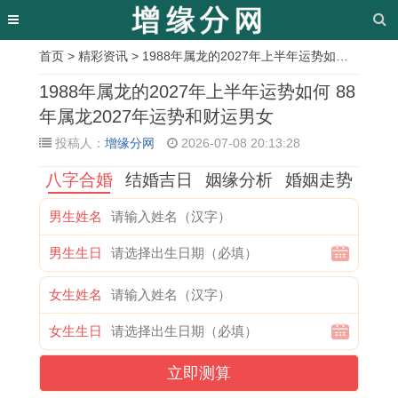
首页
>
精彩资讯
> 1988年属龙的2027年上半年运势如何 88年属龙2027年运势和财运男女
相
1988年属龙的2027年上半年运势如何 88
关
年属龙2027年运势和财运男女
投稿人：
增缘分网
2026-07-08 20:13:28
文
八字合婚
结婚吉日
姻缘分析
婚姻走势
章
1
另
耄
1
惊
1
1
探
男生姓名
9
一
耋
9
蛰
9
9
寻
男生生日
9
半
之
6
吃
8
7
五
3
长
年
6
安
0
1
月
女生姓名
年
相
是
年
宫
年
年
六
女生生日
属
测
多
属
牛
属
女
生
立即测算
鸡
试
少
马
黄
猴
属
肖