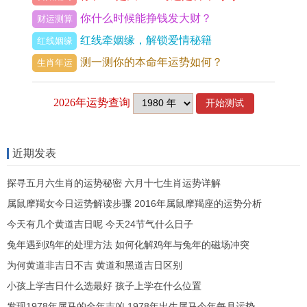
比肩伏吟，自我纠结加剧；四月巳火偏印生身，灵
你什么时候能挣钱发大财？
财运测算
感忽至；五月午火正印得禄，贵气最盛；六月未土
红线牵姻缘，解锁爱情秘籍
红线姻缘
劫财到位，分夺凸显，此六月中机遇与陷阱如影随
测一测你的本命年运势如何？
生肖年运
形，需以十神组合细细辨别，才能在丁未乱流中找
到锚点。
破军摇光，暗曜隐伏：从紫微斗数与神煞细观上半
年
近期发表
龙德贵人临命，却逢暴败之星暗藏，从神煞布局看
探寻五月六生肖的运势秘密 六月十七生肖运势详解
戊辰龙行至丁未年未中有天乙贵人乙木，虽不显于
属鼠摩羯女今日运势解读步骤 2016年属鼠摩羯座的运势分析
天干，却在暗中相助，逢凶化吉之力常有，然天乙
今天有几个黄道吉日呢 今天24节气什么日子
贵人被未中丁火泄气，未中己土耗之，贵人之力如
兔年遇到鸡年的处理方法 如何化解鸡年与兔年的磁场冲突
油灯将枯，需自身主动争取才能得其助。
为何黄道非吉日不吉 黄道和黑道吉日区别
小孩上学吉日什么选最好 孩子上学在什么位置
未为丁火之华盖，辰为水土之华盖，二华盖并见，
发现1978年属马的全年吉凶 1978年出生属马今年每月运势