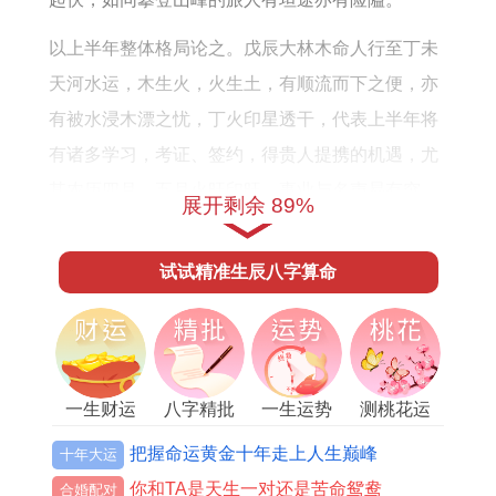
势
以上半年整体格局论之。戊辰大林木命人行至丁未
天河水运，木生火，火生土，有顺流而下之便，亦
有被水浸木漂之忧，丁火印星透干，代表上半年将
有诸多学习，考证、签约，得贵人提携的机遇，尤
其农历四月，五月火旺印旺，事业与名声易有突
展开剩余 89%
破。
试试精准生辰八字算命
地支比劫当令，代表着社交圈扩大，应酬增多，人
脉得以拓展，但随之而来的金钱往来、合作投资需
万分谨慎，盖因比劫夺财之势已成，钱财易进易
出，左手进右手出，难有积蓄。
一生财运
八字精批
一生运势
测桃花运
再观月令分野，正月寅木七杀当权，压力与动力并
把握命运黄金十年走上人生巅峰
十年大运
存；二月卯木正官主事，职场规则森严；三月辰土
你和TA是天生一对还是苦命鸳鸯
合婚配对