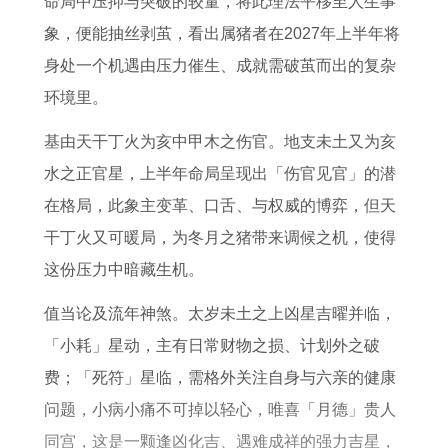
命局中压抑与突破的较量，将此理法平移至人生事
属
8
属
象，便能抽丝剥茧，看出属猪者在2027年上半年将
狗
年
蛇
身处一个机遇由压力催生、成就需破茧而出的复杂
找
属
的
环境里。
对
龙
2
象
2
0
基由天干丁火为亥中甲木之伤官。地支未土又为亥
在
0
2
水之正官星，上半年命局呈现出「伤官见官」的潜
哪
2
6
在格局，此象主变革、口舌、与权威的博弈，但天
找
7
年
干丁火又可暖局，为冬月之猪带来调候之机，使得
年
运
这份压力中暗藏生机。
运
势
值当论及流年神煞。太岁未土之上凶星吉曜并临，
势
和
「小耗」星动，主有日常财物之损、计划外之破
和
财
费；「死符」星临，需格外关注自身与六亲的健康
财
运
问题，小病小痛不可掉以轻心，唯喜「月德」贵人
运
怎
同宫，这是一颗逢凶化吉、遇难成祥的强力吉星，