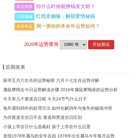
你什么时候能挣钱发大财？
财运测算
这直接作用于职场，表象为上司对你的依赖加深，
红线牵姻缘，解锁爱情秘籍
红线姻缘
实则可能是更为繁杂的任务与更高的要求。
测一测你的本命年运势如何？
生肖年运
以实际工作状态来讲上半年项目进度极易受外部政
策或内部流程掣肘，年初规划看似清晰，执行时却
处处碰壁，尤其立春后至惊蛰前，寅月木气旺盛，
食神生财，想法多如泉涌，但寅亥合木，劫走了自
近期发表
身部分元气，容易造成计划宏大却后继乏力。
探寻五月六生肖的运势秘密 六月十七生肖运势详解
但亥未拱合的微妙之处在于。压力之下将催生意想
属鼠摩羯女今日运势解读步骤 2016年属鼠摩羯座的运势分析
不到的同盟，原本关系平淡的同事或外部合作伙
今天有几个黄道吉日呢 今天24节气什么日子
兔年遇到鸡年的处理方法 如何化解鸡年与兔年的磁场冲突
伴，可能会在一次危机处理中与你结成战略联盟，
为何黄道非吉日不吉 黄道和黑道吉日区别
随季入夏，巳、午两月火势炎炎，财星透出，业绩
小孩上学吉日什么选最好 孩子上学在什么位置
压力将达到顶峰，此时亥水受火煎熬，极易产生职
发现1978年属马的全年吉凶 1978年出生属马今年每月运势