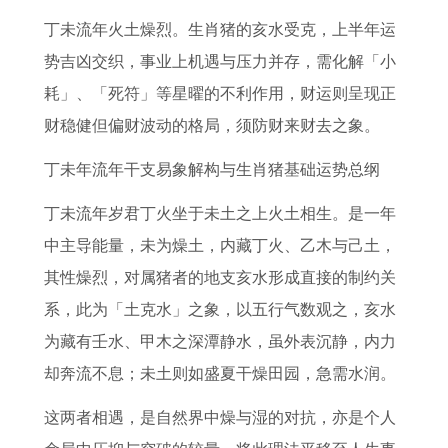
的
的
肖
2
白
的
生
年
丁未流年火土燥烈。生肖猪的亥水受克，上半年运
人
2
是
0
白
人
津
龄
势吉凶交织，事业上机遇与压力并存，需化解「小
2
0
什
2
运
打
表
耗」、「死符」等星曜的不利作用，财运则呈现正
0
2
么
6
势
一
2
财稳健但偏财波动的格局，须防财来财去之象。
2
7
动
年
如
生
0
6
年
物
运
何
肖
2
丁未年流年干支易象解构与生肖猪基础运势总纲
年
上
势
6
丁未流年岁君丁火坐于未土之上火土相生。是一年
运
半
及
中主导能量，未为燥土，内藏丁火、乙木与己土，
势
年
运
其性燥烈，对属猪者的地支亥水形成直接的制约关
如
运
程
系，此为「土克水」之象，以五行气数观之，亥水
何
势
2
为藏有壬水、甲木之深潭静水，虽外表沉静，内力
9
如
0
却奔流不息；未土则如盛夏干燥田园，急需水润。
4
何
1
这两者相遇，是自然界中燥与湿的对抗，亦是个人
年
8
3