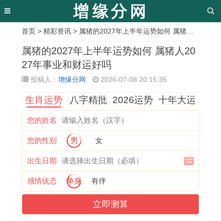
首页
>
精彩资讯
> 属猪的2027年上半年运势如何 属猪人2027年事业和财运好吗
相
属猪的2027年上半年运势如何 属猪人20
关
27年事业和财运好吗
投稿人：
增缘分网
2026-07-08 20:15:35
文
生肖运势
八字精批
2026运势
十年大运
章
1
1
其
2
双
2
口
属
您的姓名
9
9
乐
0
子
0
齿
鸡
您的性别
男
女
9
8
融
1
座
2
生
的
4
8
融
3
的
6
津
今
出生日期
年
年
打
年
性
年
法
年
感情状态
单身
有伴
属
属
一
属
格
属
口
多
立即测算
狗
龙
生
蛇
陶
猴
齿
大