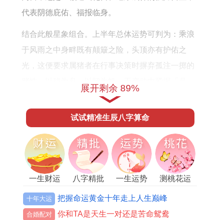
男
么
代表阴德庇佑、福报临身。
女
样
结合此般星象组合。上半年总体运势可判为：乘浪
于风雨之中身畔既有颠簸之险，头顶亦有护佑之
光，这便要求属猪者在行事决策时摒弃孤注一掷的
赌性，以稳为舟，以韧为帆，于变动中紧握「月
展开剩余 89%
德」贵人赐予的转机绳索，才能化险为夷，甚至借
势而起。
试试精准生辰八字算命
亥未拱合官星引动与上半年事业破局之机
亥未半合，是为事业运的核心枢纽，此合局力量牵
引出人事变动与职场暗涌，亥水与未土，虽无三合
一生财运
八字精批
一生运势
测桃花运
六盒之紧密，然其拱合之势，足以扰动命局中的官
把握命运黄金十年走上人生巅峰
十年大运
星能量，未为亥水之正官，又为木库，当亥水之力
你和TA是天生一对还是苦命鸳鸯
合婚配对
注入，未土所藏的乙木食神便受激荡。