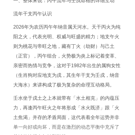
一、整体来说：丙午流年与壬戌命格的详细互动
吉
日
动
嫁
析
日
日
荡
娶
一
流年干支丙午认识
坎
览
2026年为农历丙午年纳音属天河水。天干丙火为纯
的
表
阳之火，代表光明、权威与旺盛的精力；地支午火
具
则为桃花与帝旺之地，藏有丁火（劫财）与己土
体
（正官），丙午组合，火势极为炎上标记着变革、
表
亲密而热情与竞争，这对于1982年出生的属狗女性
现
（生肖狗对应地支为戌，其生年干支为壬戌，纳音
大海水）来讲构成了极为复杂的命理互动格局。
壬水坐于戌土之上本就带有「水土相克」的内蕴压
力，再逢丙午旺火之年将形成「水火既济」跟「火
土焦渴」并存的矛盾局面，这代表着全年运势并非
单一向好或向坏，而是在激烈的动态平衡中充斥了