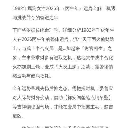
人
道
询
人
以
势
是
黄
1982年属狗女性2026年（丙午年）运势全解：机遇
事
吉
表
下
用
如
什
道
与挑战并存的奋进之年
业
日
2
半
做
何
么
吉
运
2
0
年
结
鸡
2
日
下面将依据传统命理学。详细分析1982年壬戌年生
势
0
2
运
婚
年
0
农
人在2026丙午年的整体运势，流年天干丙火偏财透
预
2
5
势
2
八
2
历
出，与戌土半合火局，是...加起来「财官相生」之
测
5
年
2
0
月
7
1
象，主事业求财多有进取之机，然地支午戌半合化
年
3
0
2
属
年
月
火亦加剧土燥，变成「火炎土燥」之势，需警惕情
1
月
2
5
兔
太
1
绪波动与健康损耗。
2
黄
7
年
人
岁
2
全年运势呈现先扬后抑之态。需把握时机，妥善应
5
历
年
万
的
图
日
对人际与财务变动，借助【祥安阁鳌笔点睛吊坠】
个
查
属
年
运
解
黄
等吉祥物稳固气场，才能在变局中把握主动，趋吉
黄
询
鸡
历
势
道
避凶。
道
吉
人
宜
分
吉