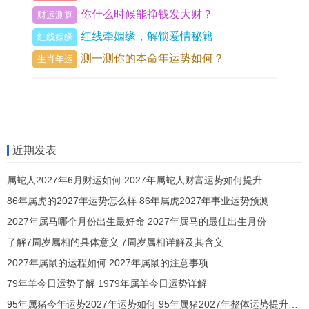
为印星），印星过旺，另一在领域 可能带来过度思
你什么时候能挣钱发大财？
财运测算
虑、包袱沉重，另另一在领域 也易因长辈、房产、
红线牵姻缘，解锁爱情秘籍
红线姻缘
文书合约等事宜耗费心神。
测一测你的本命年运势如何？
生肖年运
那「半合」所化的熊熊烈火。在给予温暖与光明的
若不加调控，亦有灼伤自身之虞，具体将体现在健
康、情绪与部分人际关系的紧绷上。
1982年壬戌狗女命格特征
近期发表
1982年属狗女性，年柱为壬戌，天干壬水为江河大
属蛇人2027年6月财运如何 2027年属蛇人财富运势如何提升
86年属虎的2027年运势怎么样 86年属虎2027年事业运势预测
海之水，代表智慧、流动性与适应技能 ；地支戌土
2027年属马哪个月份出生最好命 2027年属马的最佳出生月份
为燥土，是火库，亦为官库，标记忠诚、原则性与
了解7周岁属相的具体意义 7周岁属相详解及其含义
内在的坚守。
2027年属鼠的运程如何 2027年属鼠的注意事项
壬水坐于戌土之上构成「七杀坐库」的组合。这赋
79年羊今日运势了解 1979年属羊今日运势详解
予了命主外柔内刚、责任感强、行事富有魄力但不
95年属猪今年运势2027年运势如何 95年属猪2027年整体运势提升方法