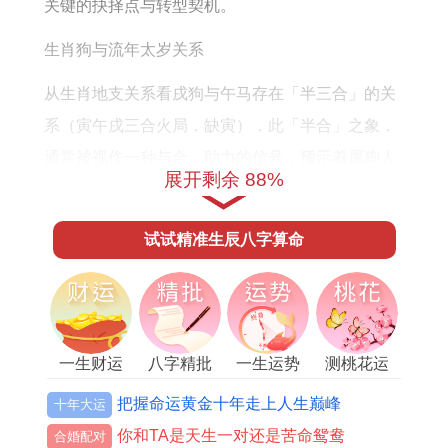
关键的抉择点与转型契机。
生肖狗与流年太岁关系
从生肖地支关系看戌狗与午马存在「半三合」的关
系（寅午戌三合火局，缺寅），此「半合」之象，
通常被视作一种与合、助力的信号，预示着属狗人
展开剩余 88%
在2026年易得人缘、合作机遇，或得到上级、官方
层面的某种认可与支持。
试试精准生辰八字算命
凭此合局之力，属狗女性在事业开拓与人际网络上
容易打开新局面，必须清醒认识到，「半合」终非
一生财运
八字精批
一生运势
测桃花运
「全合」，其合力不稳定且带有条件性。
把握命运黄金十年走上人生巅峰
十年大运
随流年午火为「印星」的帝旺之地（午火生戌土。
你和TA是天生一对还是苦命鸳鸯
合婚配对