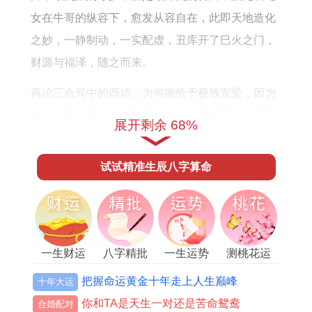
女在牛哥的纵容下，愈发从容自在，此即天地造化
之妙，一静制动，一实配虚，丑库开了巳火之门，
财源与福泽，随之而来。
再论三合局中的酉鸡。为何能给予极致宠爱，因为
酉金，能生助巳火所需的癸水，这是格局上的天然
展开剩余 68%
相生，鸡之敏锐，能察觉蛇女瞬息万变的情绪，等
于说《滴天髓》云：「阳支动且强，速达显灾祥，
试试精准生辰八字算命
阴支静且专，否泰每经年」，巳为阴支，其情内
敛。
酉鸡却能精准捕捉。用嬉笑怒骂化解她的心结，让
一生财运
八字精批
一生运势
测桃花运
这份缘有金玉之声，清脆悦耳，受到天德、福星护
佑，属鸡人总能把平淡日子过出花来，他们舍得给
把握命运黄金十年走上人生巅峰
十年大运
蛇女花钱，更舍得花时间陪伴，这份热闹，让天性
你和TA是天生一对还是苦命鸳鸯
合婚配对