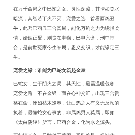
至
是
婚
犯
日
鼠
工
查
在万千命局之中巳蛇之女。灵性深藏，其情如癸水
2
什
吗
太
表
宝
作
询
暗流，其智若丁火不灭，宠爱之选，首看酉鸡丑
0
么
作
岁
图
宝
运
十
牛，此乃巳酉丑三合真局，能化万钧之力为绕指柔
2
大
灶
的
甲
2
2
一
情，婚姻正配，则贵在申猴，巳申六盒，刑中带
7
美
择
生
午
0
0
号
合，是前世冤家今生眷属，恩义交织，才能缘定三
年
广
日
肖
最
0
2
万
生。
运
西
进
2
佳
8
7
年
势
之
火
0
婚
属
年
历
宠爱之缘：谁能为巳蛇女筑起金屋
2
玉
吉
2
配
鼠
属
巳蛇女，生于阴火之局，其天性，最需温暖包容，
0
林
时
7
生
兔
宠爱之路，不在金银，而在心神交汇，出现三合贵
2
年
肖
事
格在命，便如枯木逢春，让酉鸡之人有义无反顾的
7
羊
运
业
执着，最懂蛇女心事的，非属鸡男人莫属，即如
年
年
势
运
《太白阴经》所言，巳酉合金，化为水之源头。
属
犯
了