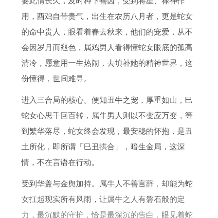
要此情长久，及时种下善因，受到将星、禄神作
牛
太
解
用，酉鸡自带贵气，出生在农历八月者，更是蛇女
未
岁
的命中贵人，眼看着春去秋来，他们的宠爱，从不
来
的
会因岁月而褪色，属鸡男人看得懂蛇女眼底的孤高
1
5
清冷，愿意用一生热闹，去填补她的精神世界，这
0
个
份懂得，世间难寻。
年
属
相
进入三合局的核心。便知丑牛之宠，厚重如山，巳
蛇女心思千回百转，属牛男人则以不变应万变，等
到繁华落尽，蛇女终会发现，最安稳的怀抱，是丑
土所化，即所谓「巳丑拱合」，暗生金局，这深
情，不在言语在行动。
受到华盖与金舆加持。属牛人不善言辞，却能为蛇
女扛起现实所有风雨，让属牛之人有磐石般的定
力，最沉默的守护，恰是最深沉的告白，眼见着蛇