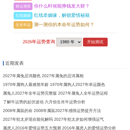
喜静的蛇女，体验到了红尘的温度，生命从此不再
你什么时候能挣钱发大财？
财运测算
冷清。
红线牵姻缘，解锁爱情秘籍
红线姻缘
测一测你的本命年运势如何？
生肖年运
婚姻之配：谁是巳蛇女的命定正缘
若说宠爱是锦上添花。婚姻则是命格重塑，巳蛇女
婚配，最忌冲刑，首推申猴，此为六盒正缘，巳申
相合，是天地交泰之象，等于说《周易》所言：
近期发表
「天地氤氲，万物化醇，男女构精，万物化生」，
2027年属兔忌讳颜色 2027年属兔的忌讳属相
这两生肖结合，会开启强大的水局，水为蛇之财，
1970年属狗人最难熬年龄 1970年属狗人2027年幸运颜色
亦为猴之食伤。
属兔人2027年全年运势完整版 2027年属兔人全年运势运程
婚姻中财源滚滚，智慧迸发，让夫妻双方有功成名
了解牛运势的起伏波动 六月份生肖牛运势分析
就之机，受到天喜、红鸾星共同照耀，申猴能破开
2008年属鼠的命 2008年属鼠2027年感情运势提升方法
巳蛇的孤芳自赏，此合局虽带刑伤，却蕴含着破旧
2027年犯太岁现在能化解吗 2027年犯太岁如何增强运气
立新的巨大能量，争吵只是表象，灵魂深处的契
属虎人2016年爱情运势五大预测 2016年属虎人的爱情运势分析