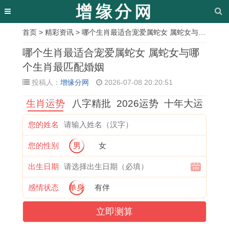
首页
>
精彩资讯
> 哪个生肖最适合宠爱属蛇女 属蛇女与哪个生肖最匹配婚姻
相
哪个生肖最适合宠爱属蛇女 属蛇女与哪
关
个生肖最匹配婚姻
投稿人：
增缘分网
2026-07-08 20:20:51
文
生肖运势
八字精批
2026运势
十年大运
章
属
玉
修
2
甲
十
2
十
您的姓名
牛
林
造
0
午
分
0
一
您的性别
男
女
2
话
吉
2
乙
幸
2
号
0
日
日
7
卯
运
7
黄
出生日期
2
日
可
年
合
的
年
历
感情状态
单身
有伴
7
吉
以
羊
婚
生
属
吉
立即测算
年
日
结
年
吉
肖
兔
日