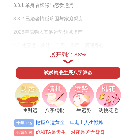
3.3.1 单身者姻缘与恋爱运势
3.3.2 已婚者情感巩固与家庭规划
2026年属狗人其他运势领域指南
4.1 健康运：关注「血刃」作用，调理身心
展开剩余 88%
4.2 人际关系运：善用「太阳」贵人远离口舌
4.3 每月运势提点（节选关键月份）
试试精准生辰八字算命
2026年开运指南与吉祥物运用
5.1 生肖狗专属开运建议
一生财运
八字精批
一生运势
测桃花运
5.2 家居风水布局要点
把握命运黄金十年走上人生巅峰
十年大运
1.丙午火年照命，戌狗迎三合之势
你和TA是天生一对还是苦命鸳鸯
合婚配对