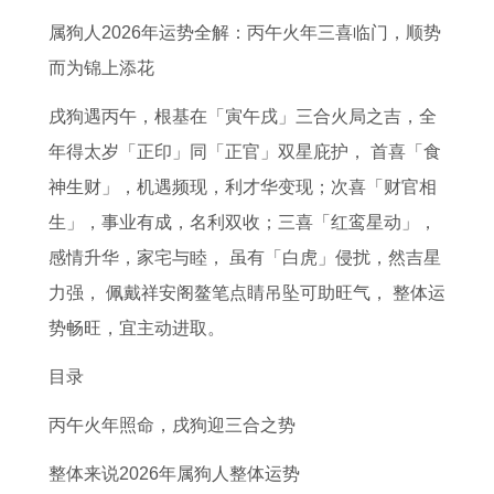
运
姻
的
6
岁
年
哪
人
属狗人2026年运势全解：丙午火年三喜临门，顺势
势
契
幸
属
的
全
几
的
而为锦上添花
每
合
运
虎
生
年
个
全
月
程
数
人
肖
运
月
年
戌狗遇丙午，根基在「寅午戌」三合火局之吉，全
运
度
字
的
有
势
好
运
年得太岁「正印」同「正官」双星庇护， 首喜「食
程
女
是
重
2
运
2
势
神生财」，机遇频现，利才华变现；次喜「财官相
2
属
什
要
0
程
0
详
生」，事业有成，名利双收；三喜「红鸾星动」，
0
猴
么
性
2
属
2
解
感情升华，家宅与睦， 虽有「白虎」侵扰，然吉星
2
与
2
1
7
狗
7
女
力强， 佩戴祥安阁鳌笔点睛吊坠可助旺气， 整体运
7
男
0
9
年
人
年
性
势畅旺，宜主动进取。
年
属
2
8
犯
2
属
目录
属
牛
7
6
太
0
蛇
丙午火年照命，戌狗迎三合之势
龙
的
年
属
岁
2
几
人
婚
羊
虎
的
6
月
整体来说2026年属狗人整体运势