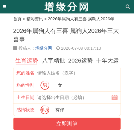
首页
>
精彩资讯
> 2026年属狗人有三喜 属狗人2026年三大喜事
相
2026年属狗人有三喜 属狗人2026年三大
关
喜事
投稿人：
增缘分网
2026-07-09 08:17:13
文
生肖运势
八字精批
2026运势
十年大运
章
2
属
2
婚
2
属
2
2
您的姓名
0
牛
0
姻
0
狗
0
0
您的性别
男
女
2
与
2
对
2
人
2
2
7
属
7
于
7
2
7
6
出生日期
年
猴
年
1
年
0
年
年
感情状态
单身
有伴
属
的
属
9
犯
2
属
属
立即测算
龙
婚
羊
8
太
6
蛇
马