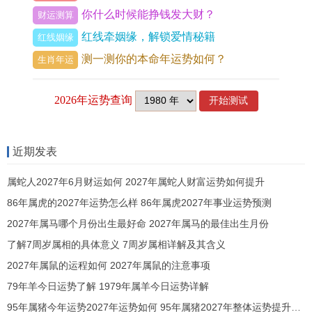
寅午戌三合火局是命理学中重要的吉庆组合。当流
你什么时候能挣钱发大财？
财运测算
年地支为「午」（马），便能与生肖狗（戌）及生
红线牵姻缘，解锁爱情秘籍
红线姻缘
肖虎（寅）构成强大的三合贵人局，步入2026丙午
测一测你的本命年运势如何？
生肖年运
火年对于属狗的朋友来讲这「三合」之力将得到太
岁丙火的极致引动， 犹如干柴逢烈火，生机勃发，
运势根基十分稳固。
此年属狗人将摆脱先前几年的沉闷或波折。正式进
近期发表
入一个施展抱负、收获成果的黄金时期，从天干地
属蛇人2027年6月财运如何 2027年属蛇人财富运势如何提升
支综合来看丙火为「正印」，代表名誉、庇佑与学
86年属虎的2027年运势怎么样 86年属虎2027年事业运势预测
习；午火为「正官」，标记事业、地位与规则。
2027年属马哪个月份出生最好命 2027年属马的最佳出生月份
了解7周岁属相的具体意义 7周岁属相详解及其含义
这两大吉神同时加持。代表着本年属狗人不仅在个
2027年属鼠的运程如何 2027年属鼠的注意事项
人成长上能得到长辈、上级或规则的助力，在事业
79年羊今日运势了解 1979年属羊今日运势详解
与社会层面也将获得正式的认可与提升机遇。
95年属猪今年运势2027年运势如何 95年属猪2027年整体运势提升方法