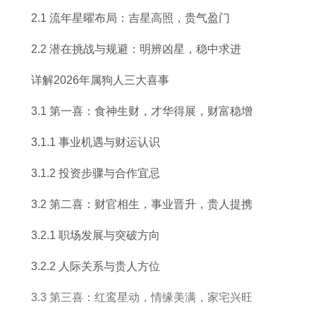
运
配
年
人
影
年
最
2.1 流年星曜布局：吉星高照，贵气盈门
势
合
幸
婚
响
马
旺
及
适
运
姻
有
年
2.2 潜在挑战与规避：明辨凶星，稳中求进
运
性
数
的
哪
全
详解2026年属狗人三大喜事
程
分
字
奥
些
年
3.1 第一喜：食神生财，才华得展，财富稳增
图
析
秘
运
势
3.1.1 事业机遇与财运认识
3.1.2 投资步骤与合作宜忌
3.2 第二喜：财官相生，事业晋升，贵人提携
3.2.1 职场发展与突破方向
3.2.2 人际关系与贵人方位
3.3 第三喜：红鸾星动，情缘美满，家宅兴旺