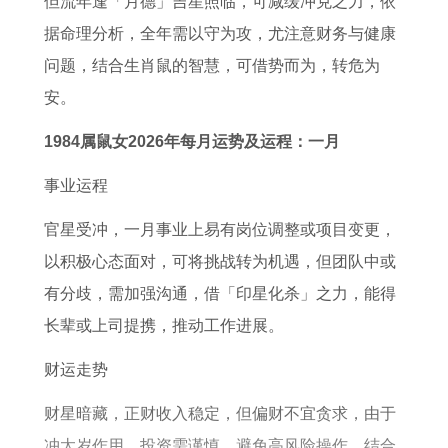
但流年逢「月德」吉星照临，可减缓冲克之力，依
喜
虎
1
解
询
据命理分析，全年需以守为攻，尤注意财务与健康
事
的
年
问题，结合生肖鼠的智慧，可借势而为，转危为
人
属
安。
在
猪
2
男
1984属鼠女2026年每月运势及运程：一月
0
女
事业运程
2
2
6
0
官星受冲，一月事业上易有岗位调整或项目变更，
年
2
以积极心态面对，可将挑战转为机遇，但团队中或
的
7
有分歧，需加强沟通，借「印星化杀」之力，能得
运
年
长辈或上司提携，推动工作进展。
势
运
财运走势
势
财星暗藏，正财收入稳定，但偏财不宜贪求，由于
和
冲太岁作用，投资需谨慎，避免高风险操作，结合