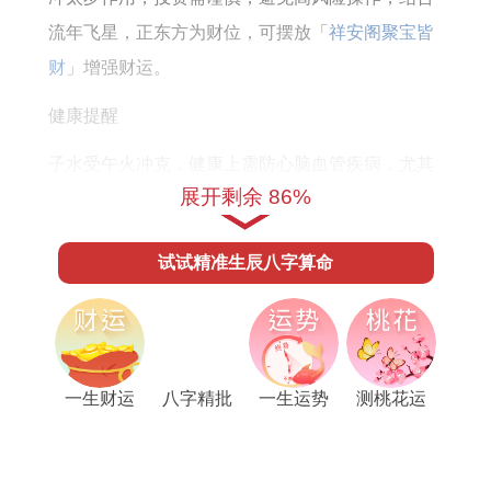
财
流年飞星，正东方为财位，可摆放「
祥安阁聚宝皆
运
财
」增强财运。
怎
么
健康提醒
样
子水受午火冲克，健康上需防心脑血管疾病，尤其
展开剩余 86%
注意作息规律，避免过度劳累，以温与运动调节，
如瑜伽或散步，有助缓解压力。
试试精准生辰八字算命
情感运势
夫妻宫受冲，情感关系易生摩擦，但「咸池」星
动，单身者或有邂逅机遇，以包容心态相处，可化
一生财运
八字精批
一生运势
测桃花运
解矛盾，对于已婚者，需多花时间陪伴伴侣。
把握命运黄金十年走上人生巅峰
十年大运
1984属鼠女2026年每月运势及运程：二月
你和TA是天生一对还是苦命鸳鸯
合婚配对