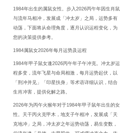
哪
人
吉
人
的
么
运
吉
1984年出生的属鼠女性。步入2026丙午年因生肖鼠
里
有
日
2
2
选
了
日
与流年马相冲，发展成「冲太岁」之局，运势多有
好
三
泰
0
0
择
解
农
动荡，下面将从命理角度，逐月认识运程变化，为
昆
喜
安
2
2
的
步
历
您的决策提供参考。
明
属
筹
6
7
拜
骤
十
筹
狗
备
年
年
师
属
一
1984属鼠女2026年每月运势及运程
备
人
新
运
下
择
羊
月
1984年甲子鼠女逢2026丙午年子午冲克。冲太岁运
开
2
店
势
半
日
酉
修
程多变，流年飞星与命局相激，每月运势起伏，以
业
0
开
1
年
方
时
造
「刑冲并见」「印星扶身」等术语详细认识，结合
2
业
9
运
法
生
黄
生肖冲害，提供化解之路。
6
9
势
的
道
2026年为丙午火猴年对于1984年甲子鼠年出生的女
年
8
如
命
吉
性。天干丙火克甲木，地支子午相冲，发展成「天
三
年
何
运
日
克地冲」之局，冲太岁之年运势动荡，易生变数，
大
属
7
了
查