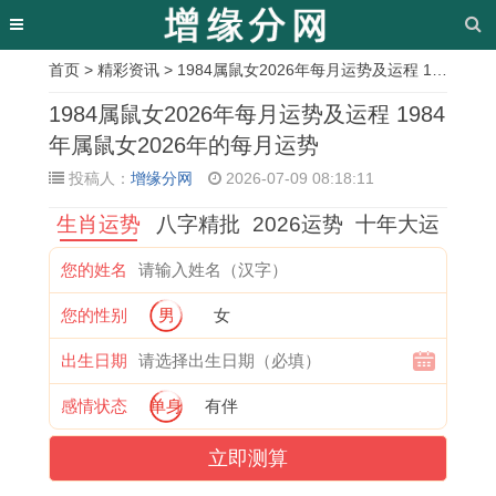
首页
>
精彩资讯
> 1984属鼠女2026年每月运势及运程 1984年属鼠女2026年的每月运势
相
1984属鼠女2026年每月运势及运程 1984
关
年属鼠女2026年的每月运势
投稿人：
增缘分网
2026-07-09 08:18:11
文
生肖运势
八字精批
2026运势
十年大运
章
昆
2
泰
1
1
拜
9
农
您的姓名
明
0
安
9
9
师
1
历
您的性别
男
女
开
2
开
9
7
吉
年
十
业
6
业
8
1
时
属
一
出生日期
择
年
怎
属
年
吉
羊
哪
感情状态
单身
有伴
吉
属
样
虎
属
日
女
天
立即测算
日
狗
择
的
猪
怎
命
为