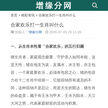
首页
>
精彩资讯
> 合家欢乐打一生肖叫什么
相
合家欢乐打一生肖叫什么
关
投稿人：
增缘分网
2026-07-09 20:11:05
文
一、从生肖本性看「合家欢乐」的五行归藏
章
十
2
店
2
农
兔
6
3
猪生肖者，家庭观念极重，守护亲人如同本能，这
二
0
铺
0
历
虎
9
月
是天性，猪在地支为亥，亥属水，水主智，亦主包
生
0
搬
2
九
相
年
份
容，一个家庭要欢乐，必须有包容之心，猪的包容
肖
0
家
6
月
配
属
动
力在十二生肖中排第一，它能容纳所有成员的不
吃
属
吉
年
二
婚
鸡
土
同，这种容纳不是忍让，而是天生的豁达，猪生肖
草
龙
日
闷
九
姻
男
黄
的命盘里，藏干有壬水与甲木，壬水为阳水，大江
和
女
查
声
日
有
2
道
大河之势，代表家庭财富的流动与积累。