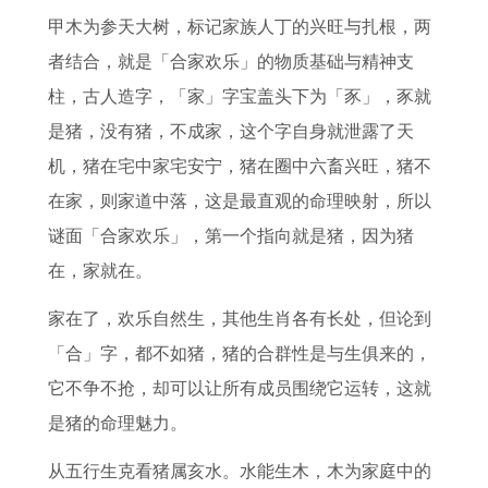
水
2
询
发
是
何
0
吉
甲木为参天大树，标记家族人丁的兴旺与扎根，两
生
0
表
大
吉
玄
2
日
者结合，就是「合家欢乐」的物质基础与精神支
肖
2
店
财
日
机
6
3
柱，古人造字，「家」字宝盖头下为「豕」，豕就
有
6
铺
星
吗
男
年
月
是猪，没有猪，不成家，这个字自身就泄露了天
何
年
搬
座
九
兔
全
动
机，猪在宅中家宅安宁，猪在圈中六畜兴旺，猪不
寓
事
家
男
月
女
年
土
在家，则家道中落，这是最直观的命理映射，所以
意
业
清
二
虎
运
黄
谜面「合家欢乐」，第一个指向就是猪，因为猪
十
运
货
九
婚
势
道
在，家就在。
二
势
日
配
8
吉
生
2
是
是
1
日
家在了，欢乐自然生，其他生肖各有长处，但论到
肖
0
什
否
年
2
「合」字，都不如猪，猪的合群性是与生俱来的，
中
0
么
相
属
0
它不争不抢，却可以让所有成员围绕它运转，这就
哪
0
节
合
鸡
2
是猪的命理魅力。
些
属
日
人
5
从五行生克看猪属亥水。水能生木，木为家庭中的