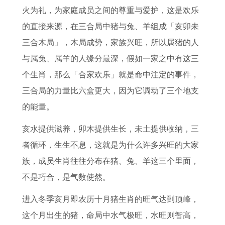
火为礼，为家庭成员之间的尊重与爱护，这是欢乐
的直接来源，在三合局中猪与兔、羊组成「亥卯未
三合木局」，木局成势，家族兴旺，所以属猪的人
与属兔、属羊的人缘分最深，假如一家之中有这三
个生肖，那么「合家欢乐」就是命中注定的事件，
三合局的力量比六盒更大，因为它调动了三个地支
的能量。
亥水提供滋养，卯木提供生长，未土提供收纳，三
者循环，生生不息，这就是为什么许多兴旺的大家
族，成员生肖往往分布在猪、兔、羊这三个里面，
不是巧合，是气数使然。
进入冬季亥月即农历十月猪生肖的旺气达到顶峰，
这个月出生的猪，命局中水气极旺，水旺则智高，