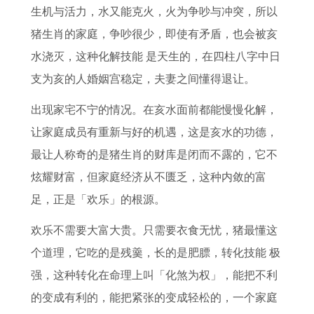
属
龙
交
年
生机与活力，水又能克火，火为争吵与冲突，所以
相
女
友
猪生肖的家庭，争吵很少，即使有矛盾，也会被亥
吃
2
水浇灭，这种化解技能 是天生的，在四柱八字中日
草
0
支为亥的人婚姻宫稳定，夫妻之间懂得退让。
与
2
出现家宅不宁的情况。在亥水面前都能慢慢化解，
水
6
让家庭成员有重新与好的机遇，这是亥水的功德，
年
最让人称奇的是猪生肖的财库是闭而不露的，它不
运
炫耀财富，但家庭经济从不匮乏，这种内敛的富
势
足，正是「欢乐」的根源。
欢乐不需要大富大贵。只需要衣食无忧，猪最懂这
个道理，它吃的是残羹，长的是肥膘，转化技能 极
强，这种转化在命理上叫「化煞为权」，能把不利
的变成有利的，能把紧张的变成轻松的，一个家庭