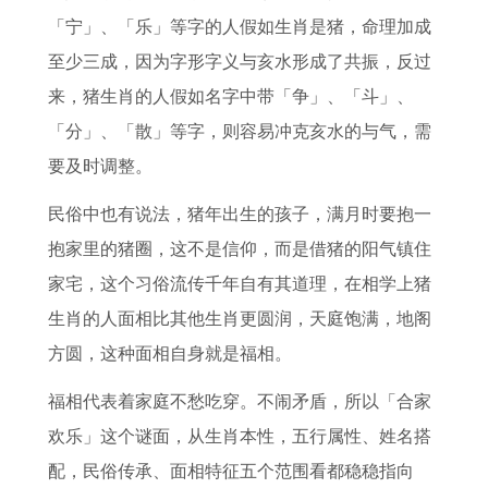
「宁」、「乐」等字的人假如生肖是猪，命理加成
至少三成，因为字形字义与亥水形成了共振，反过
来，猪生肖的人假如名字中带「争」、「斗」、
「分」、「散」等字，则容易冲克亥水的与气，需
要及时调整。
民俗中也有说法，猪年出生的孩子，满月时要抱一
抱家里的猪圈，这不是信仰，而是借猪的阳气镇住
家宅，这个习俗流传千年自有其道理，在相学上猪
生肖的人面相比其他生肖更圆润，天庭饱满，地阁
方圆，这种面相自身就是福相。
福相代表着家庭不愁吃穿。不闹矛盾，所以「合家
欢乐」这个谜面，从生肖本性，五行属性、姓名搭
配，民俗传承、面相特征五个范围看都稳稳指向