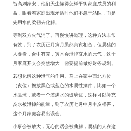
智高则家安，他们天生懂得怎样平衡家庭成员的利
益，眼看着家庭出现矛盾时他们不急于站队，而是
先用水的柔韧去化解。
等到双方火气消了。再慢慢讲道理，这种方法非常
有效，到了农历正月寅月虽然寅亥相合，但属猪的
人要看，合中有克，寅木会泄掉亥水的元气，这个
月家庭开支会突然增大，需要提前做好财务规划。
若想化解这种泄气的作用。马上在家中西北方位
（亥位）摆放黑色或蓝色的水属性摆件，比如一个
水晶球，或者一个装满水的玻璃缸，这样可以补充
亥水被泄掉的能量，到了农历七月申月申亥相害，
这个月家庭容易出误会。
小事会被放大，无心的话会被曲解，属猪的人在这