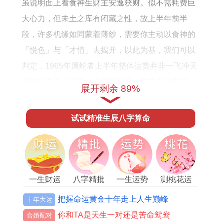
虽说明面上看食神生财主安逸获财。似不需耗费巨
大心力，但未土之库有闭藏之性，故上半年前半
段，许多机缘如同蒙着薄纱，需要你主动以食神的
「悦色」与「才情」去揭开，以此为基，我们可以
判定，1965年属蛇者上半年整体运势并非一飞冲天
而是如老匠人雕玉，需层层剥开，方显温润内核。
展开剩余 89%
伴流年丁未而来的。还有一组不可忽视的神煞为
试试精准生辰八字算命
你，巳见未，命书称「披麻」星临，此星往往与长
辈健康、家族事务相关，提示属蛇人在喜悦与忙碌
之余，需分神关注家庭内部的细微变化，尤其是农
历三月、五月前后，或有部分因旧事、旧物引发的
一生财运
八字精批
一生运势
测桃花运
情绪波动。
把握命运黄金十年走上人生巅峰
十年大运
借由此象，恰可对应未土为木库，乙木为年干，如
你和TA是天生一对还是苦命鸳鸯
合婚配对
同根系回归土壤，看似沉寂，实则是为下半年的生