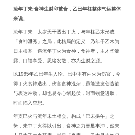
本
吃
肖
9
的
2
羊
面
流年丁未·食神生财印被合，乙巳年柱整体气运整体
命
什
叫
6
运
6
女
相
来说
。
年
么
什
属
势
下
在
美
怎
揭
么
鼠
2
半
2
貌
流年丁未，太岁天干透出丁火，与年柱乙木形成
么
回
每
0
年
0
生
「食神泄秀」之局，此格局的定义，乃年干乙木为
样
族
月
2
运
2
肖
日主根基，遇流年丁火为食神，食神者，主才华流
马
人
运
6
势
6
中
露、口福享受、思绪发散，亦为生财之源。
2
不
势
年
6
年
最
以1965年乙巳年生人论。巳中本有丙火为伤官，今
0
吃
属
狗
2
的
美
得丁火食神透出，伤官食神混杂，虽能激发创造欲
2
猪
马
女
年
运
的
与表达冲动，却也易令心绪起伏，时而锐意进取，
6
肉
人
的
虎
势
面
时而陷入空想。
年
的
2
全
男
2
孔
年支巳火与流年未土相会。构成「巳未拱午」之
运
真
0
年
2
0
排
势，未中丁火得以引出，食神之力更显丰沛，然未
势
正
2
运
0
0
行