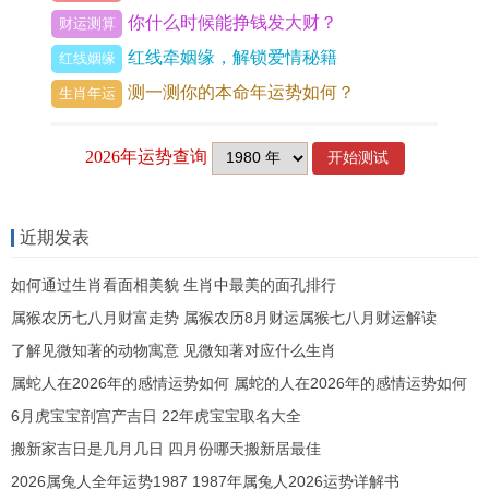
你什么时候能挣钱发大财？
财运测算
发蓄力，这种运势的折叠感，是2027年上半年赠予
红线牵姻缘，解锁爱情秘籍
红线姻缘
属蛇人最深刻的体悟-慢，即是快。
测一测你的本命年运势如何？
生肖年运
而基于乙巳佛灯火遇丁未天河水的纳音视角。则更
添一层辉映，乙巳为覆灯火，乃阴火之光，不明不
灭，喜有木相生，风相助燃，丁未为天河水，是无
根之水，却能生木润土。
近期发表
上半年这组纳音呈现出水火既济之象。主晚运光彩
如何通过生肖看面相美貌 生肖中最美的面孔排行
照人尤其适合从事文化、教育、咨询或幕后策划的
属猴农历七八月财富走势 属猴农历8月财运属猴七八月财运解读
属蛇人可将过往数十年积淀，化作温和而有穿透力
了解见微知著的动物寓意 见微知著对应什么生肖
的表达，成就个人声望，以此纳音之气韵贯通流年
属蛇人在2026年的感情运势如何 属蛇的人在2026年的感情运势如何
食神，便知上半年虽无大开大合之财，却有润物无
6月虎宝宝剖宫产吉日 22年虎宝宝取名大全
声之名，名声自身，即是未来财源的引子。
搬新家吉日是几月几日 四月份哪天搬新居最佳
2026属兔人全年运势1987 1987年属兔人2026运势详解书