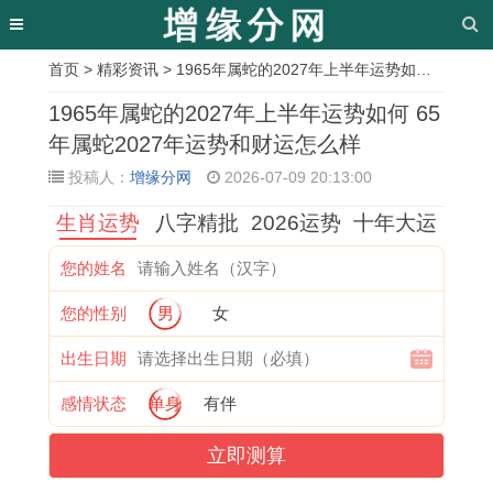
首页
>
精彩资讯
> 1965年属蛇的2027年上半年运势如何 65年属蛇2027年运势和财运怎么样
相
1965年属蛇的2027年上半年运势如何 65
关
年属蛇2027年运势和财运怎么样
投稿人：
增缘分网
2026-07-09 20:13:00
文
生肖运势
八字精批
2026运势
十年大运
章
属
回
合
2
2
6
2
如
您的姓名
马
族
家
0
0
2
0
何
您的性别
男
女
人
人
欢
2
2
年
0
通
2
不
乐
6
6
虎
3
过
出生日期
0
吃
打
年
年
男
年
生
感情状态
单身
有伴
2
猪
一
1
狗
2
的
肖
立即测算
6
肉
生
9
女
0
属
看