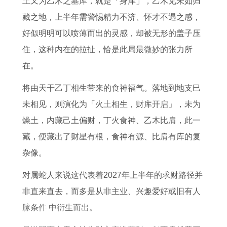
土又为乙木之墓库，就是「身库」，乙木见未如归
完
原
6
势
2
3
藏之地，上半年需警惕精力不济、怀才不遇之感，
整
因
本
6
属
好似明明可以喷薄而出的灵感，却被无形的盖子压
版
命
年
羊
住，这种内在的拉扯，恰是此局最微妙的张力所
年
运
女
在。
怎
势
2
么
0
将由天干乙丁相生带来的食神福气。落地到地支巳
样
2
未相见，则演化为「火土相生，财库开启」，未为
6
燥土，内藏己土偏财，丁火食神、乙木比肩，此一
年
藏，便藏出了财星有根，食神有源、比肩有库的复
运
杂像。
势
对属蛇人来说这代表着2027年上半年的求财路径并
非直来直去，而多是从非主业、兴趣爱好或旧有人
脉条件 中衍生而出。