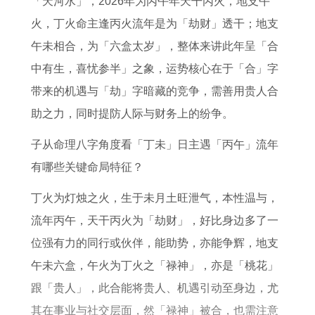
「天河水」，2026年为丙午年天干丙火，地支午
整
财
生
火，丁火命主逢丙火流年是为「劫财」透干；地支
体
步
肖
午未相合，为「六盒太岁」，整体来讲此年呈「合
运
骤
蛇
中有生，喜忧参半」之象，运势核心在于「合」字
势
的
带来的机遇与「劫」字暗藏的竞争，需善用贵人合
吉
助之力，同时提防人际与财务上的纷争。
时
运
子从命理八字角度看「丁未」日主遇「丙午」流年
势
有哪些关键命局特征？
了
丁火为灯烛之火，生于未月土旺泄气，本性温与，
解
流年丙午，天干丙火为「劫财」，好比身边多了一
位强有力的同行或伙伴，能助势，亦能争辉，地支
午未六盒，午火为丁火之「禄神」，亦是「桃花」
跟「贵人」，此合能将贵人、机遇引动至身边，尤
其在事业与社交层面，然「禄神」被合，也需注意