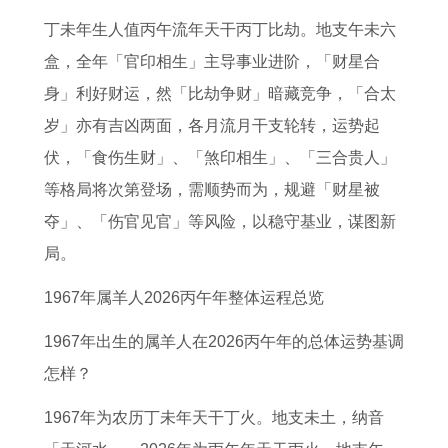
日
吉
年
属
日
吉
年
2
丁未年生人值丙午流年天干丙丁比劫。地支午未六
5
日
运
马
怎
日
适
0
盒，全年「官印相生」主导事业进阶，「财星合
1
吗
势
的
么
搬
合
2
身」利好财运，然「比劫争财」暗藏竞争，「合太
订
搬
怎
生
选
家
投
3
岁」亦有吉凶两面，各月流月干支轮转，运势起
婚
进
么
月
四
安
资
年
伏，「食伤生财」、「煞印相生」、「三合贵人」
好
新
样
终
月
床
吗
的
等格局将次第登场，需顺势而为，规避「财星被
日
家
2
生
装
吉
属
运
夺」、「伤官见官」等风险，以稳守基业，谋图新
子
的
0
贵
修
日
兔
势
局。
吉
2
百
房
吉
2
如
日
7
事
子
时
0
何
1967年属羊人2026丙午年整体运程总览
年
皆
吉
口
2
今
1967年出生的属羊人在2026丙午年的总体运势基调
属
晴
日
诀
7
日
怎样？
羊
固
年
十
1967年为农历丁未年天干丁火。地支未土，纳音
的
理
二