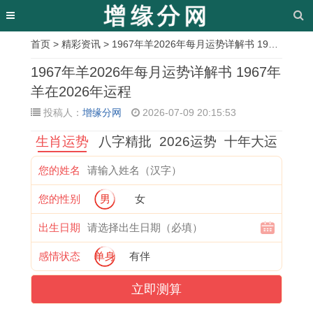
首页
>
精彩资讯
> 1967年羊2026年每月运势详解书 1967年羊在2026年运程
相
1967年羊2026年每月运势详解书 1967年
关
羊在2026年运程
投稿人：
增缘分网
2026-07-09 20:15:53
文
生肖运势
八字精批
2026运势
十年大运
章
5
搬
属
命
楼
公
属
1
您的姓名
1
新
羊
定
房
历
兔
9
您的性别
男
女
长
家
在
有
装
十
的
7
假
应
2
感
修
一
2
7
出生日期
订
该
0
情
动
月
0
年
感情状态
单身
有伴
婚
选
2
眷
工
安
2
属
立即测算
吉
择
7
注
吉
床
7
蛇