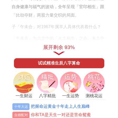
自身健康与福气的波动，全年呈现「官印相生」跟
「比劫夺财」两股力量交织的局面。
子「午未合」对1967年属羊人具体代表着什么？
「午未合」为六盒中的「火土相生」之合。未土中
藏有己土，丁火、乙木，午火中藏有丁火，己土，
展开剩余 93%
两相合化，增强了火土的力量，这代表着：一、人
试试精准生辰八字算命
缘运势显著提升，易得长辈，上级或合作伙伴的赏
识与帮助，是拓展人脉，组建团队的好时机，二、
合作机遇增多，容易有项目合作，合伙经营等事
宜。
一生财运
八字精批
一生运势
测桃花运
三、家庭内部关系，特别是与伴侣、子女的互动会
把握命运黄金十年走上人生巅峰
十年大运
更加紧密温馨，但合化土气过旺，也需防范因过于
你和TA是天生一对还是苦命鸳鸯
合婚配对
听信他人或情面难却而造成的决策失误。