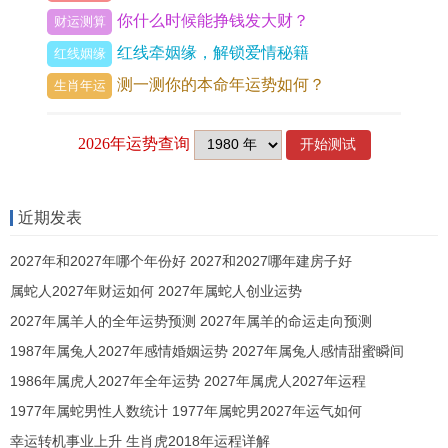
你什么时候能挣钱发大财？
财运测算
子2026年有哪些需要特别警惕的凶星或不利组合？
红线牵姻缘，解锁爱情秘籍
红线姻缘
测一测你的本命年运势如何？
重要需警惕「劫财」带来的负面作用。丙火劫财高
生肖年运
透，首先主「竞争加剧」，在职场晋升，项目争
取、商业竞标中易遇强劲对手，其次主「消耗破
财」，易因朋友，兄弟、同事之事破费，或合作投
资出现利益分配纠纷，不宜进行高风险投机，流年
近期发表
「伤官」星亦暗藏，需注意言行，避免「伤官见
2027年和2027年哪个年份好 2027和2027哪年建房子好
官」引发的口舌是非，合同纠纷，对于家中长辈健
属蛇人2027年财运如何 2027年属蛇人创业运势
康也需多加关注，因印星受旺火熬炼。
2027年属羊人的全年运势预测 2027年属羊的命运走向预测
1987年属兔人2027年感情婚姻运势 2027年属兔人感情甜蜜瞬间
子2026年整体应怎样布局与应对？
1986年属虎人2027年全年运势 2027年属虎人2027年运程
应以「稳中求进，合作为王」为总纲，事业上积极
1977年属蛇男性人数统计 1977年属蛇男2027年运气如何
利用「官印相生」跟「六盒贵人」的优点 ，寻求官
幸运转机事业上升 生肖虎2018年运程详解