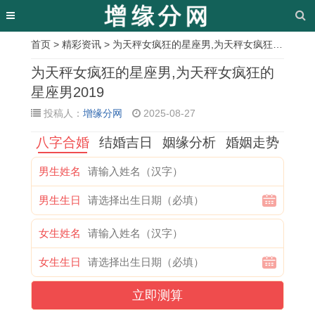
首页
>
精彩资讯
> 为天秤女疯狂的星座男,为天秤女疯狂的星座男2019
相
为天秤女疯狂的星座男,为天秤女疯狂的
关
星座男2019
投稿人：
增缘分网
2025-08-27
文
八字合婚
结婚吉日
姻缘分析
婚姻走势
章
一
2
1
属
属
属
1
属
男生姓名
唱
0
9
虎
狗
虎
9
马
男生生日
雄
2
9
人
与
男
9
人
鸡
6
8
2
虎
2
0
2
女生姓名
天
年
年
0
年
0
年
0
女生生日
下
属
属
2
运
2
属
2
立即测算
白
蛇
虎
6
势
6
马
5