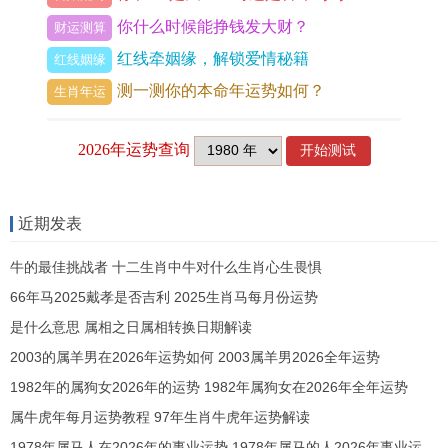
你什么时候能挣钱发大财？
财运测算
红线牵姻缘，解锁爱情秘籍
红线姻缘
测一测你的本命年运势如何？
生肖年运
天秤女往往能够在公共场合中引人注目...
她们善于表达自己的想法、有鉴于此往往在这方面
具有较高的影响力。她们也很聪明，知道啥时候说
什么话，为此在许多场合中都很有说服力。
大师测算：
›
⌈2026运势⌋ ⋅ 2026年运势抢先看，
助你风生水起
对待人际关系时，天秤女擅长妥善处理不简单的情
›
⌈占卦问事⌋ ⋅
问感情，婚姻，事业，工作，财运
况！她们喜欢让人们感到愉快,从而总是能够平衡所
›
⌈八字合婚⌋ ⋅
八字合婚
，
专业精准婚姻测评
有与会者的兴趣 。
›
⌈精批八字⌋ ⋅
你的人生格局
事业财富 感情健康
超准!
在2019年、当环境变得比以往更麻烦时、拥有这样
›
⌈号码测算⌋ ⋅
测算手机号码吉凶，
能否带来好运？
一位生活中不可或缺的女友的星座男人会觉得异常
›
⌈财运分析⌋ ⋅ 2026
什么时候发财
何时会破财
幸运。
›
⌈脱单必测⌋ ⋅ 2026年
想脱单结婚的你必测！