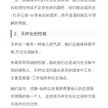
男
分
运
年
年
在处理任何说不定存在的问题时，你们能达成共识
运
析
怎
属
运
- 打开心扉~分享各自的需求，而不是遇到相互不理
势
么
马
势
解的局面...
和
样
女
了
财
人
解
2、天秤女的性格
运
2
天秤女一般有一种迷人的气质，她们总能保持着平
怎
0
衡,不过分或缺失...
么
2
有着异常同谐的性格，因此他们总是成为生活集中
样
6
营的调和人。天秤女没问题在差异的团体中工作，
年
主要是家庭~工作场所和社交场合。
运
势
她们温与、优雅~始终以友善跟尊重他人的态度面
运
对周围的每一个人。这使得天秤女在社交花样方面
程
有着绝对的优势。