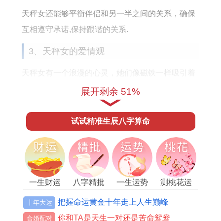
天秤女还能够平衡伴侣和另一半之间的关系，确保
互相遵守承诺,保持跟谐的关系.
3、天秤女的爱情观
天秤女有一个浪漫的心灵，她们像磁铁一样吸引着
人们。
展开剩余 51%
她们喜欢感性的语言、喜欢被温柔的言语吸引~她
试试精准生辰八字算命
们渴望作为他们心爱的人！ 在恋爱中，天秤女也不
善于玩玩，她们非常信任爱情，这也是她们与其他
星座男人的深刻共鸣！
当她们发现她们的伴侣有只要是的背叛有可能不忠
一生财运
八字精批
一生运势
测桃花运
时~她们会非常伤心~认为这是对她们的不尊重。
把握命运黄金十年走上人生巅峰
十年大运
4、天秤女在人际关系中的表现
你和TA是天生一对还是苦命鸳鸯
合婚配对