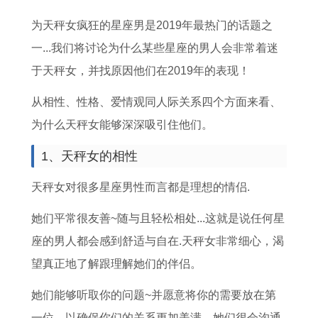
代
兔
女
年
对
运
人
年
为天秤女疯狂的星座男是2019年最热门的话题之
表
男
在
财
比
势
2
运
一...我们将讨论为什么某些星座的男人会非常着迷
哪
的
2
运
属
属
0
势
于天秤女，并找原因他们在2019年的表现！
个
全
0
方
狗
虎
2
如
生
年
2
位
与
男
6
何
从相性、性格、爱情观同人际关系四个方面来看、
肖
运
6
在
虎
2
年
2
为什么天秤女能够深深吸引住他们。
唱
势
年
哪
年
0
运
0
1、天秤女的相性
解
2
的
的
2
势
2
十
0
婚
运
6
运
5
天秤女对很多星座男性而言都是理想的情侣.
二
2
姻
势
年
程
年
她们平常很友善~随与且轻松相处...这就是说任何星
生
6
状
状
运
1
属
座的男人都会感到舒适与自在.天秤女非常细心，渴
肖
年
况
况
势
9
马
望真正地了解跟理解她们的伴侣。
属
对
和
9
人
她们能够听取你的问题~并愿意将你的需要放在第
蛇
比
财
0
全
一位，以确保你们的关系更加美满。她们很会沟通,