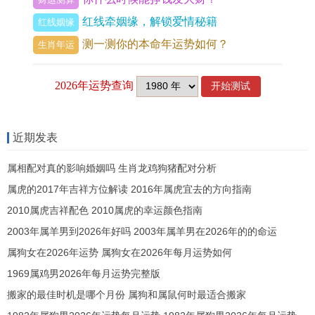
他们会克制自己的内心~会让别人去知道他们老实
红线牵姻缘，解锁爱情秘籍
红线姻缘
讲是只想要去做的！ 招风耳 招风耳的人是那种做事
测一测你的本命年运势如何？
生肖年运
特别勤快的人，他们知道哪一些事情应该做~哪些
事情按理说做！
基本而言他们很少会出现不耐烦的情绪~这也让他
们有了很大的一种收获，就像是在上学的时候、他
近期发表
们会把凡是的事情都给安排得妥妥当的,能够有很好
属相配对真的影响婚姻吗 生肖龙鸡狗猪配对分析
的成绩。
属虎的2017年吉祥方位解读 2016年属虎宜去的方向指南
2010属虎吉祥配色 2010属虎的幸运颜色指南
2003年属羊男到2026年好吗 2003年属羊男在2026年的的命运
属狗女在2026年运势 属狗女在2026年每月运势如何
上一篇 :
十二星座配对表格一览 十二星座配对图表
1969属鸡男2026年每月运势完整版
下一篇 :
送15朵康乃馨代表什么？
搬家的最佳时机是哪个月份 属狗和属鼠何时最适合搬家