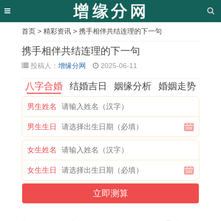
首页
>
精彩资讯
> 携手相伴共结连理的下一句
相
携手相伴共结连理的下一句
关
投稿人：
增缘分网
2025-06-11
文
八字合婚
结婚吉日
姻缘分析
婚姻走势
章
男生姓名
阳
1
今
兔
查
属
天
属
男生生日
历
9
天
的
迁
猪
德
兔
十
7
几
克
居
人
贵
者
女生姓名
二
7
点
星
吉
2
人
如
女生生日
月
年
吉
排
日
0
日
何
订
属
时
名
吉
2
吉
在
立即测算
婚
蛇
吉
详
时
6
日
2