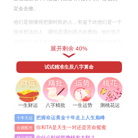
年
定会去做。
运
势
他们是很懂得把握时机的人，有鉴于此他们是一个
如
很有想法的人，哪怕是遇到再大的费劲 - 他们也不
何
会把自己的不安全感放在心上，原因是他们知道自
展开剩余 40%
己想要的最好的是什么，基本而言会很积极的去对
待。
试试精准生辰八字算命
门牙无豁口的人还算单纯，因此他们对别人的意见
很敏感，觉得别人不需要做的事情自己不愿意做。
但是门牙无豁口的人不过从来没有意识到自己的错
一生财运
八字精批
一生运势
测桃花运
误~他们觉得自己做的就是对的，结果是哪怕在做
把握命运黄金十年走上人生巅峰
十年大运
的事情是有一点错误，他们也不想要轻易的去结
你和TA是天生一对还是苦命鸳鸯
束，他们觉得很内疚。
合婚配对
你什么时候能挣钱发大财？
财运测算