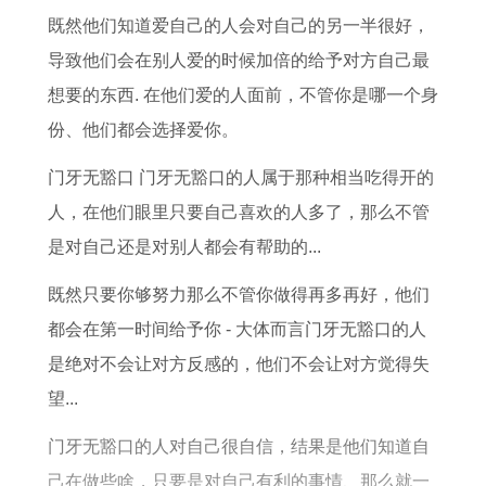
何
6
0
既然他们知道爱自己的人会对自己的另一半很好，
1
年
1
导致他们会在别人爱的时候加倍的给予对方自己最
9
全
7
想要的东西. 在他们爱的人面前，不管你是哪一个身
7
年
年
份、他们都会选择爱你。
7
运
运
门牙无豁口 门牙无豁口的人属于那种相当吃得开的
年
势
势
人，在他们眼里只要自己喜欢的人多了，那么不管
属
每
详
是对自己还是对别人都会有帮助的...
蛇
月
解
男
运
既然只要你够努力那么不管你做得再多再好，他们
2
势
都会在第一时间给予你 - 大体而言门牙无豁口的人
0
是绝对不会让对方反感的，他们不会让对方觉得失
2
望...
6
门牙无豁口的人对自己很自信，结果是他们知道自
全
己在做些啥，只要是对自己有利的事情、那么就一