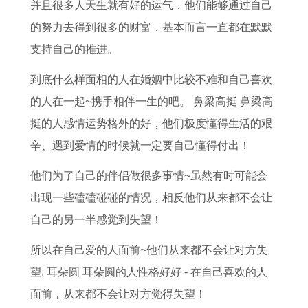
吉
男
日
解
查
年
查
0
并且很多人天生就有好的运气，他们能够通过自己
日
性
查
属
询
每
询
1
的努力去得到很多的财富，基本而言一直都在默默
农
在
询
兔
表
月
女
7
支持自己的推进。
历
2
今
与
查
运
命
年
到底什么样面相的人在婚姻中比较不难和自己喜欢
今
0
天
属
吉
势
有
扭
的人在一起~携手相伴一生的吧。 鼻梁高挺 鼻梁高
年
2
吉
鼠
日
及
天
转
挺的人感情运势格外的好，他们极度懂得生活的艰
十
6
时
的
查
运
德
运
辛、遇到爱情的时候就一定要自己懂得付出！
二
年
几
星
询
程
贵
程
他们为了自己的伴侣做很多事情~虽然有时可能会
月
的
点
座
表
属
人
8
出现一些磕磕碰碰的情况，相反他们从来都不会让
订
健
2
相
猪
7
自己的另一半感觉到失望！
婚
康
0
克
人
年
吉
运
2
了
2
属
所以在自己爱的人面前~他们从来都不会让对方失
日
势
5
解
0
兔
望. 耳朵圆 耳朵圆的人性格好好 - 在自己喜欢的人
如
年
2
2
面前，从来都不会让对方觉得失望！