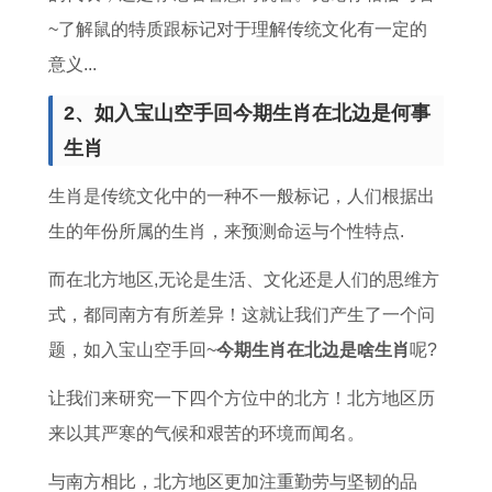
势
势
男
资
~了解鼠的特质跟标记对于理解传统文化有一定的
女
方
意义...
向
2、如入宝山空手回今期生肖在北边是何事
生肖
生肖是传统文化中的一种不一般标记，人们根据出
生的年份所属的生肖，来预测命运与个性特点.
而在北方地区,无论是生活、文化还是人们的思维方
式，都同南方有所差异！这就让我们产生了一个问
题，如入宝山空手回~
今期生肖在北边是啥生肖
呢?
让我们来研究一下四个方位中的北方！北方地区历
来以其严寒的气候和艰苦的环境而闻名。
与南方相比，北方地区更加注重勤劳与坚韧的品