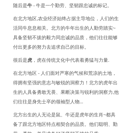
随后是
牛
- 牛是一个勤劳、坚韧跟忠诚的标记。
在北方地区,农业经济始终占据主导地位，人们的生
活同牛息息相关。北方的牛年出生的人勤劳踏实~
具备坚韧不拔的毅力同忠诚的品质，他们往往能够
付出更多的努力去追求自己的目标。
很后是
虎
，虎在传统文化中代表着勇猛与力量.
在北方地区 - 人们面对严寒的气候和荒凉的土地，
得拥有坚强的意志与敏锐的洞察力！北方的虎年出
生的人具备勇敢无畏、果断决策与锐利的洞察力,他
们往往是身先士卒的领袖型人物...
北方出生的人无论是鼠、牛还是虎年的生肖~都具
备了跟北方地区特点相契合的品质。他们聪明、勤