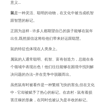
女
女
在
人
的
男
用
人
意义...
在
2
2
的
2
今
字
2
鼠
是一种灵活、聪明的动物，在文化中被当成机智
2
0
0
五
0
年
了
0
跟智慧的标记。
0
2
2
大
2
婚
解
2
正因为这样 - 许多人都期望自己的孩子能够在鼠年
2
7
6
婚
7
姻
虎
7
出生,既然据信这将给他们带来好运跟聪慧。
6
每
年
姻
年
状
年
年
年
月
的
特
上
况
起
财
鼠的特征也体现在人类身上。
运
财
每
征
半
1
名
运
属鼠的人通常聪明、机智、富有创造力，总能在各
势
运
月
1
年
9
宜
怎
个领域中表现出色！他们往往能够在困境中找到解
如
9
运
9
运
7
用
么
决问题的办法~并在竞争中脱颖而出。
何
6
势
8
势
7
何
样
1
年
1
3
如
年
旁
1
虽然鼠有时被看作是一种繁殖飞快的害虫,但在文化
9
鼠
9
年
何
属
9
中 - 它却被赋予了热心的标记。在农村 - 鼠有着损
8
女
7
属
9
蛇
7
害庄稼的形象，在同时也被认为是丰收的标记。