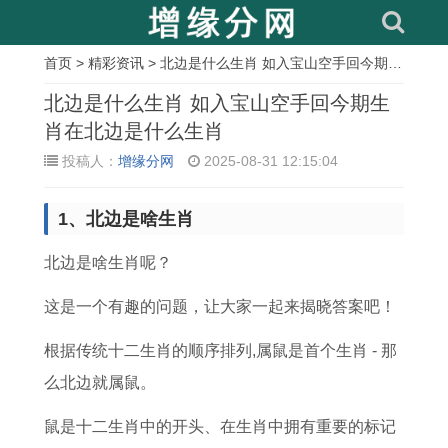
首页
>
精彩资讯
> 北边是什么生肖 如入宝山空手回今期生肖在北边是什么生肖
相
北边是什么生肖 如入宝山空手回今期生
关
肖在北边是什么生肖
投稿人：
增缘分网
2025-08-31 12:15:04
文
章
1、北边是啥生肖
1
1
1
1
1
1
2
1
9
9
9
9
9
9
0
9
北边是啥生肖呢？
8
9
7
8
9
7
1
7
这是一个有趣的问题，让大家一起来揭晓答案吧！
3
6
7
3
3
7
9
5
根据传统十二生肖的顺序排列,属鼠是首个生肖 - 那
年
年
年
年
年
年
年
年
么北边就属鼠。
属
属
属
属
属
属
起
属
猪
鼠
蛇
猪
鸡
蛇
名
兔
鼠是十二生肖中的开头、在生肖中拥有重要的标记