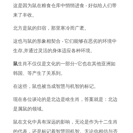
3
2
7
猪
3
男
5
这是因为鼠在粮食仓库中悄悄进食 - 好似给人们带
属
0
年
人
年
2
年
来了丰收。
猪
2
属
的
属
0
属
北方是鼠的归宿，那里寒冷而广袤。
女
7
蛇
感
鸡
2
兔
在
年
在
情
2
6
人
这也与鼠的形象相契合 - 它们能够在恶劣的环境中
2
的
2
与
0
婚
2
生存,并通过灵活的身体适应各种环境。
0
运
0
婚
2
姻
0
鼠
生肖不仅仅是文化的一部分~它也在其他亚洲如
2
势
2
姻
7
状
2
韩国、等产生了关系到。
6
和
6
分
年
况
7
在这些，鼠也被当成智慧与机智的标记。
年
婚
年
析
运
年
的
姻
的
势
偏
现在各位谈论的是北边是啥生肖，答案就是：北边
全
状
全
和
财
是属鼠的领域。
年
况
年
财
运
鼠在文化中具有深远的影响，无论是作为十二生肖
运
运
运
投
的代表，还是标记着智慧同机智。无论你相信与否