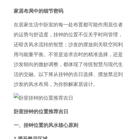
天
的
询
升
日
的
如
魅
家居布局中的细节密码
好
2
表
运
子
2
何
力
4
0
2
势
好
0
测
男
在居家生活中卧室的每一处布置都可能作用居住者
月
2
0
1
呢
2
定
蛇
的运势与舒适度，挂钟的位置不仅关乎时间管理，
份
7
2
月
2
7
4
女
还暗含风水流转的智慧；沙发的摆放则关联空间利
结
年
5
兔
0
年
月
鼠
用与能量平衡。不管是追求吉时的精准选择，还是
婚
上
年
子
2
下
1
生
沙发朝向的微妙调整，都体现了传统智慧与现代生
吉
半
适
运
4
半
7
肖
活的交融。以下将从挂钟的吉日选择、摆放禁忌到
日
年
合
势
年
年
日
配
沙发的风水布局，为你拆解家居设计。
运
还
详
3
运
搬
对
势
愿
解
月
势
家
详
如
的
餐
如
吉
解
卧室挂钟的位置推荐吉日
何
日
馆
何
时
一、挂钟位置的风水核心原则
8
子
开
8
1.避开禁忌区域