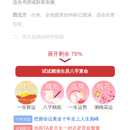
怎
财
适合书房或卧室东侧。
么
运
西北方
：白色、金色圆形挂钟标记圆满，适合长辈
样
怎
卧室。
么
二、吉日选择的科学依据
样
1.传统择日法则
展开剩余 75%
阳日阴时阴日阳辰
：如驿马日、天赦日等利于搬迁
试试精准生辰八字算命
或挂钟安装，需结合阴阳平衡。
避「替人亡」日
：甲寅、乙卯等日柱不宜探病或调
整家居，易招负面能量。
2.现代适配建议
一生财运
八字精批
一生运势
测桃花运
把握命运黄金十年走上人生巅峰
十年大运
结合节气与生肖
：例如属龙者宜在西墙正中挂钟，
你和TA是天生一对还是苦命鸳鸯
属马者适合西南角南墙。
合婚配对