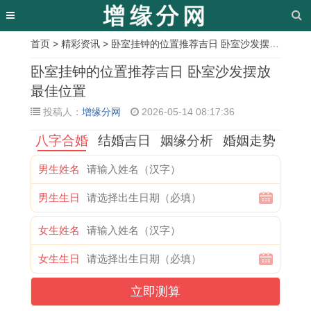
首页
>
精彩资讯
> 卧室挂钟的位置推荐吉日 卧室沙发摆放最佳位置
相
卧室挂钟的位置推荐吉日 卧室沙发摆放
关
最佳位置
投稿人：
增缘分网
2026-05-14 08:17:36
文
八字合婚
结婚吉日
姻缘分析
婚姻走势
章
结
1
最
兔
开
1
搬
鼠
男生姓名
婚
9
近
子
业
9
家
蛇
男生生日
吉
8
还
1
吉
8
的
配
日
0
愿
月
日
2
吉
对
女生姓名
阴
年
吉
如
怎
年
日
的
女生生日
历
属
日
何
么
属
吉
独
立即测算
哪
猴
查
提
选
狗
时
特