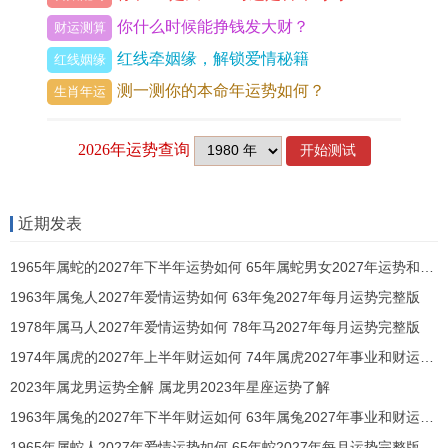
你什么时候能挣钱发大财？
财运测算
静音优先
：卧室挂钟建议选择无滴答声的电子钟，
红线牵姻缘，解锁爱情秘籍
红线姻缘
避免作用睡眠。
测一测你的本命年运势如何？
生肖年运
三、颜色与形状的搭配奥秘
方位
推荐颜色
推荐形状
作用
南方
红、紫、橙
八角形
增强活力
近期发表
东方
绿、青
方形
提升事业
1965年属蛇的2027年下半年运势如何 65年属蛇男女2027年运势和财运怎么样
1963年属兔人2027年爱情运势如何 63年兔2027年每月运势完整版
西北方
白、金
圆形
促进与谐
1978年属马人2027年爱情运势如何 78年马2027年每月运势完整版
1974年属虎的2027年上半年财运如何 74年属虎2027年事业和财运好吗
四、挂钟布局的适用方法
2023年属龙男运势全解 属龙男2023年星座运势了解
空间适配
：小户型可选门后或墙面空白处，避免遮
1963年属兔的2027年下半年财运如何 63年属兔2027年事业和财运怎么样
挡动线；大户型可利用玄关屏风整合挂钟。
1965年属蛇人2027年爱情运势如何 65年蛇2027年每月运势完整版