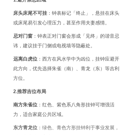
0
业
2
年
吉
年
床头床尾不可挂
：钟表标记「终止」，悬挂在床头
属
日
属
或床尾易引发心理压力，甚至作用夫妻感情。
猴
狗
忌对门窗
：钟表正对门窗会形成「见终」的谐音忌
2
男
讳，建议挂于门侧或电视墙等隐蔽处。
0
女
远离白虎位
：西方在风水学中为凶位，挂钟应避开
2
2
此方向，优先选择朱雀（南）、青龙（东）等吉利
7
0
方位。
年
2
运
7
2.推荐吉位布局
势
年
南方朱雀位
：红色、紫色系八角形挂钟可增强活
和
运
力，适合家庭公共区域。
财
势
运
和
东方青龙位
：绿色、青色方形挂钟利于事业发展，