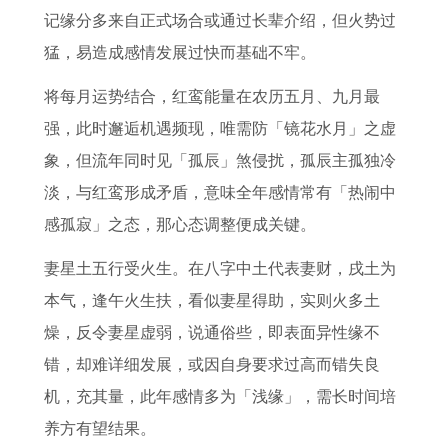
记缘分多来自正式场合或通过长辈介绍，但火势过
猛，易造成感情发展过快而基础不牢。
将每月运势结合，红鸾能量在农历五月、九月最
强，此时邂逅机遇频现，唯需防「镜花水月」之虚
象，但流年同时见「孤辰」煞侵扰，孤辰主孤独冷
淡，与红鸾形成矛盾，意味全年感情常有「热闹中
感孤寂」之态，那心态调整便成关键。
妻星土五行受火生。在八字中土代表妻财，戌土为
本气，逢午火生扶，看似妻星得助，实则火多土
燥，反令妻星虚弱，说通俗些，即表面异性缘不
错，却难详细发展，或因自身要求过高而错失良
机，充其量，此年感情多为「浅缘」，需长时间培
养方有望结果。