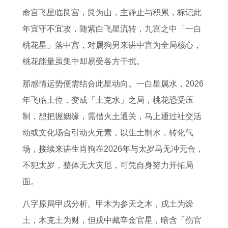
1
势
2
5
牛
9
2
命宫飞星临艮宫，艮为山，主静止与积累，标记此
年
了
7
年
肉
年
0
年宜守不宜攻，随紫白飞星流转，九宫之中「一白
属
解
属
属
属
0
桃花星」落中宫，对属狗男来讲中宫为全局核心，
牛
龙
猪
鸡
4
桃花能量虽集中却易受各方干扰。
2
人
2
人
年
0
全
0
2
出
那感情运势便需结合此星动向。一白星属水，2026
2
年
2
0
生
年飞临土位，变成「土克水」之局，桃花恐受压
7
运
7
2
的
制，想把握姻缘，需借火土通关，马上通过社交活
年
势
年
7
人
动或文化场合引动火元素，以生土制水，转化气
运
运
运
年
2
场，接续来讲生肖狗在2026年与太岁马无冲无合，
势
程
势
偏
0
不犯太岁，整体无大灾厄，可凭自身努力开拓局
和
1
和
财
2
面。
财
9
财
运
7
八字原局甲戌分析。甲木为参天之木，戌土为燥
运
7
运
投
年
土，木克土为财，但戌中藏辛金官星，暗含「伤官