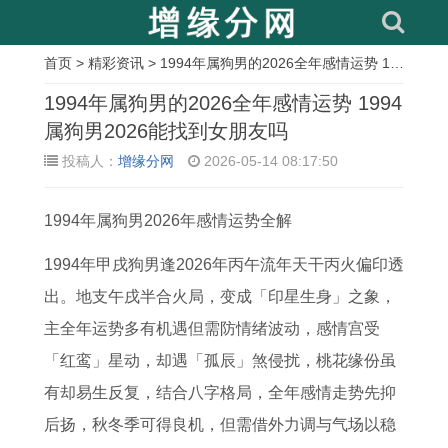
首页
>
精彩资讯
> 1994年属狗男的2026全年感情运势 1994属狗男2026能找到女朋友吗
相
1994年属狗男的2026全年感情运势 1994
关
属狗男2026能找到女朋友吗
投稿人：
增缘分网
2026-05-14 08:17:50
文
章
1994年属狗男2026年感情运势全解
每
1
2
1
1
属
1
2
日
9
0
9
9
狗
9
0
1994年甲戌狗男逢2026年丙午流年天干丙火偏印透
生
6
2
7
9
的
6
0
出。地支午戌半合火局，变成「印星生身」之象，
肖
1
3
6
5
吃
9
4
主全年运势多有机遇但需防情绪波动，感情宫受
运
年
年
年
年
牛
年
年
「红鸾」星动，却遇「孤辰」煞侵扰，桃花缘份虽
势
属
属
属
属
肉
属
属
有却易生反复，结合八字格局，全年感情走势先抑
解
牛
马
龙
猪
会
鸡
猴
后扬，秋冬季可得良机，但需借外力调与气场以稳