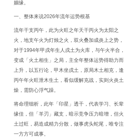
读
的
运
人
的
影
人
人
姻缘。
每
2
势
2
2
响
2
2
一、整体来说2026年流年运势根基
日
0
详
0
0
运
0
0
流年干支丙午，此为火旺之年天干丙火为太阳之
生
2
解
2
2
气
2
2
火，地支午火为灯烛之火，双火叠加成炎上之势，
肖
7
属
7
7
吗
7
7
对于1994年甲戌年生人戌土为火库，与午火半合，
运
年
马
年
年
属
年
年
变成「火土相生」之局，主全年整体运势得助力而
程
上
2
事
上
狗
财
感
上升，以五行论，甲木坐戌土，原局木土相克，逢
运
半
0
业
半
的
运
情
丙午年火旺泄木生土，看似缓解克战，实则火炎土
势
年
2
运
年
人
怎
运
燥，需防心浮气躁。
查
运
3
势
运
为
么
势
询
势
年
如
势
何
样
如
将命理细析，此年「印星」透干，代表学习、长辈
如
全
何
如
不
1
何
缘佳，但「羊刃」藏支，暗示竞争压力暗增，但火
何
年
2
何
宜
9
属
土过旺，易造成精力分散，做事虎头蛇尾，唯专注
6
运
0
9
吃
6
猴
一方方可成事。