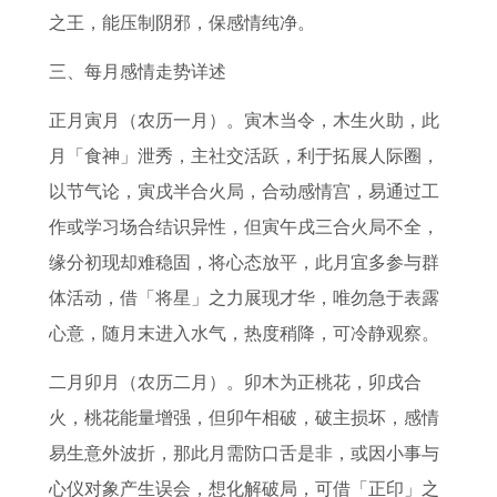
之王，能压制阴邪，保感情纯净。
三、每月感情走势详述
正月寅月（农历一月）。寅木当令，木生火助，此
月「食神」泄秀，主社交活跃，利于拓展人际圈，
以节气论，寅戌半合火局，合动感情宫，易通过工
作或学习场合结识异性，但寅午戌三合火局不全，
缘分初现却难稳固，将心态放平，此月宜多参与群
体活动，借「将星」之力展现才华，唯勿急于表露
心意，随月末进入水气，热度稍降，可冷静观察。
二月卯月（农历二月）。卯木为正桃花，卯戌合
火，桃花能量增强，但卯午相破，破主损坏，感情
易生意外波折，那此月需防口舌是非，或因小事与
心仪对象产生误会，想化解破局，可借「正印」之