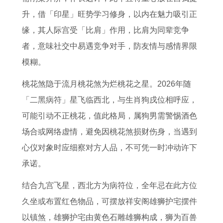
升，借「印星」旺势学习修身，以内在魅力吸引正
缘，其人际宫受「比肩」作用，比肩为同辈竞争
者，意味社交中易遇竞争对手，防友情与感情界限
模糊。
桃花煞隐于流月桃花煞为烂桃花之星。2026年随
「二黑病符」星飞临西北，与生肖狗戌位相呼应，
可能引动不正桃花，值此格局，属狗男需警惕酒色
场合或网络虚情，避免因桃花煞损财伤身，当遇到
心仪对象时应细察对方人品，不可凭一时冲动许下
承诺。
结合九宫飞星，西北方为病符位，全年忌在此方位
久坐或布置红色物品，可摆放祥安阁雄狮护宅摆件
以镇煞，雄狮护宅由黄色石雕雄狮构成，狮为百兽