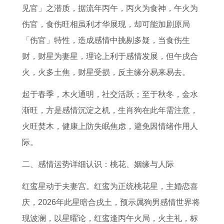
怎
6
男
资
全
见官」之潜质，据流年丙午，丙火为食神，午火为
么
年
女
方
年
伤官，食伤旺相虽利才华展现，却可能加剧原局
样
出
向
运
「伤官」特性，造成感情中挑剔多疑，当食伤生
生
势
财，财星为妻星，理论上利于感情发展，但午戌合
运
火，火多土焦，财星受损，反主缘分易来易去。
程
起于春季，木火通明，社交活跃；至于秋冬，金水
渐旺，方是感情沉淀之机，生肖狗在此年需注意，
火旺焚木，健康上防失眠焦虑，避免因情绪作用人
际。
二、感情运势详细认识：桃花、姻缘与人际
红鸾星动于夫妻宫。红鸾为正统桃花星，主婚恋喜
庆，2026年此星暗合戌土，预示属狗男感情世界将
现波澜，以星曜论，红鸾逢丙午火局，火主礼，标