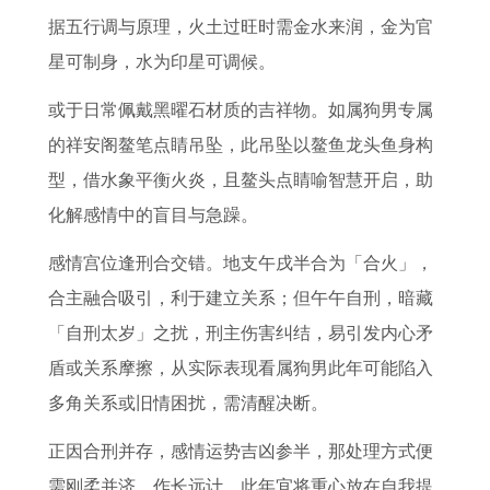
据五行调与原理，火土过旺时需金水来润，金为官
星可制身，水为印星可调候。
或于日常佩戴黑曜石材质的吉祥物。如属狗男专属
的祥安阁鳌笔点睛吊坠，此吊坠以鳌鱼龙头鱼身构
型，借水象平衡火炎，且鳌头点睛喻智慧开启，助
化解感情中的盲目与急躁。
感情宫位逢刑合交错。地支午戌半合为「合火」，
合主融合吸引，利于建立关系；但午午自刑，暗藏
「自刑太岁」之扰，刑主伤害纠结，易引发内心矛
盾或关系摩擦，从实际表现看属狗男此年可能陷入
多角关系或旧情困扰，需清醒决断。
正因合刑并存，感情运势吉凶参半，那处理方式便
需刚柔并济，作长远计，此年宜将重心放在自我提