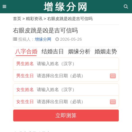
首页
>
精彩资讯
> 右眼皮跳是凶是吉可信吗
相
右眼皮跳是凶是吉可信吗
关
投稿人：
增缘分网
2026-05-26
文
八字合婚
结婚吉日
姻缘分析
婚姻走势
章
男生姓名
取
1
相
红
属
1
2
是
男生生日
名
9
鼠
颜
狗
9
0
什
老
6
有
薄
人
7
0
么
女生姓名
师
8
皮
命
在
7
1
意
女生生日
免
年
是
打
2
年
年
思
费
属
什
一
0
属
属
小
立即测算
取
猴
么
动
2
蛇
蛇
猪