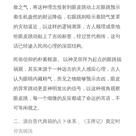
猴
人
7
敛之气，将这种理念投射到眼皮跳动上左眼跳预示
男
在
年
着生机盎然的财运降临，右眼跳则暗示着阴气笼罩
2
2
属
的灾劫逼近，以这样的逻辑测算，古人顺理成章地
0
0
蛇
给眼皮跳动贴上了吉凶标签，经过世代相传，这句
2
2
女
话已经渗入民间心理的深层结构。
6
6
2
民俗信仰的朴素根源。 以神灵崇拜为起点的眼跳福
运
年
0
祸观，其实来源于一种远古的天人感应心理，古人
势
的
2
认为眼睛内藏精气，所见之物能够预示吉凶，眼皮
如
事
6
的异常跳动更是神明发出的信号，以这种视角观察
何
业
年
眼皮跳，每一个细微的反应都成了命运的耳语，不
运
每
可等闲视之。
势
月
如
运
二、源自晋代典籍的占卜体系，《玉匣记》奠定时
何
势
分吉凶法