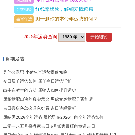
跳有人思，酉时右眼跳有远客至，戌时右眼跳有聚
红线牵姻缘，解锁爱情秘籍
红线姻缘
会，亥时右眼跳主凶事。
测一测你的本命年运势如何？
生肖年运
以此为据可以看出。右眼并非一律跳灾，不同时辰
下吉凶相间，甚至半吉半凶的运势比比皆是，这种
精细的时辰划分法，远比笼统的「右眼跳灾」要复
杂得多。
近期发表
五行生克的深层测算。随后世的测算日益精细，五
是什么意思 小猪生肖运势提前知晓
行生克的复杂体系被引入眼皮跳的解释中演化出更
今日属羊运势如何 属羊今日运势详解
为繁复的吉凶图谱，右上眼皮跳为水泄金，半吉，
出生在猪年的方法 属猪人如何提升运势
属相婚配口诀的真实意义 男虎女鸡婚配是否和谐
主有人请你吃饭但多有事相求；右下眼皮跳为水旺
吉日喜庆色怎么调色好看 吉日诗经赏析
太过凶，主破耗钱财，受惊吓、泌尿之疾，婚不
属蛇男2026全年运势 属蛇男在2026年的全年运势如何
利，以五行理论为骨架，右眼跳的吉凶变得层次分
二零一八五月份搬家吉日 5月搬家最旺的黄道吉日
明，既非全吉也非全凶，而是一种动态的，随条件