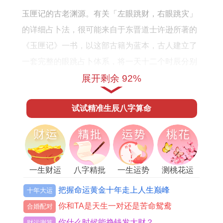
玉匣记的古老渊源。有关「左眼跳财，右眼跳灾」
的详细占卜法，很可能来自于东晋道士许逊所著的
《玉匣记》一书，以这部古籍为蓝本，古人建立了
一套完整的眼跳占卜体系，将一天十二个时辰分别
对应不同的吉凶预言，不管是祈福，开市、修造，
展开剩余 92%
搬迁、栽种，还是考试，出行、求医，诉讼，我们
试试精准生辰八字算命
都想图个吉利，而这本书恰好满足了我们趋吉避凶
的心理需求，因而广受欢迎。
时辰决定吉凶的准确划分。
依据《玉匣记》的记载。子时右眼跳主酒食，丑时
一生财运
八字精批
一生运势
测桃花运
右眼跳有人思，寅时右眼跳有喜事至，卯时右眼跳
把握命运黄金十年走上人生巅峰
十年大运
平安吉，辰时右眼跳主损害，巳时右眼跳主凶恶，
你和TA是天生一对还是苦命鸳鸯
合婚配对
午时右眼跳主凶事，未时右眼跳主小喜，申时右眼
你什么时候能挣钱发大财？
财运测算