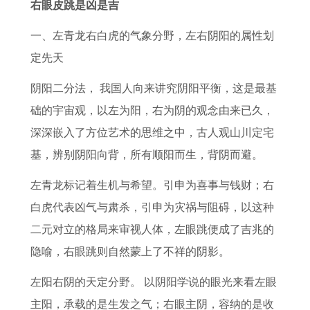
名
男
意
物
6
女
人
生
右眼皮跳是凶是吉
取
2
思
生
年
人
2
肖
一、左青龙右白虎的气象分野，左右阴阳的属性划
名
0
相
肖
的
2
0
运
定先天
大
2
鼠
红
事
0
2
势
阴阳二分法， 我国人向来讲究阴阳平衡，这是最基
全
6
有
颜
业
2
6
提
础的宇宙观，以左为阳，右为阴的观念由来已久，
免
年
皮
薄
运
6
年
前
深深嵌入了方位艺术的思维之中，古人观山川定宅
费
运
是
命
势
年
运
知
基，辨别阴阳向背，所有顺阳而生，背阴而避。
2
势
什
打
如
每
势
晓
0
1
么
一
何
月
及
左青龙标记着生机与希望。引申为喜事与钱财；右
2
9
生
最
提
运
运
白虎代表凶气与肃杀，引申为灾祸与阻碍，以这种
1
6
肖
佳
升
势
程
二元对立的格局来审视人体，左眼跳便成了吉兆的
年
8
生
属
1
隐喻，右眼跳则自然蒙上了不祥的阴影。
年
肖
狗
9
左阳右阴的天定分野。 以阴阳学说的眼光来看左眼
属
的
7
主阳，承载的是生发之气；右眼主阴，容纳的是收