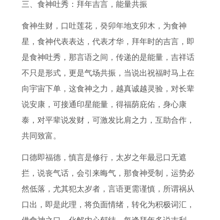
三、食神吐秀：拜年吉言，能量共振
食神生财，口吐莲花，癸卯年地支卯木，为食神
星，食神代表表达，代表才华，拜年时的吉言，即
是食神吐秀，那言语之间，传递的是能量，吉祥话
不只是形式，更是气场共振，当说出祝福时马上在
向宇宙下单，这食神之力，越真诚越灵验，对长辈
说安康，可接通印星能量，得福荫庇佑，身心康
泰，对平辈说发财，可激发比肩之力，互助合作，
共同致富。
口德即福德，慎言是修行，太岁之年最忌口无遮
拦，说丧气话，会引来晦气，那食神受制，运势必
然低落，尤其犯太岁者，言语更需谨慎，所谓祸从
口出，即是此理，将负面情绪，转化为积极词汇，