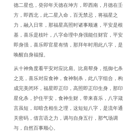
德二星也，癸卯年天德在坤方，即西南，月德在壬
方，即西北，此二星入命，百无禁忌，将福星之
力，融入日常，那福星高照时诸事顺遂，平安是根
基，喜乐是枝叶，八字命理中身强能任财官，平安
即身强，喜乐即官星有情，那拜年时用此八字，是
唤醒自身福报。
从十神角度看平安对应比肩。比肩帮身，抵御七杀
之克，喜乐对应食神，食神制杀，此八字组合，构
成完美闭环，福星即正印，高照即正印生身，那印
星化杀，护住平安，食神生财，带来喜乐，八字箴
言虽短，却暗含相生之理，这短短八字，是流年通
关密码，借言语之力，调与自身五行，那气场调
与，自然百事顺心。