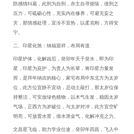
6
猴
人
7
防感情纠葛，此刑为自刑，亦主自寻烦恼，借刑之
年
男
在
年
压力，可砥砺心性，充实内在修养，可避无妄之
感
2
2
属
灾，那情感处理，宜冷不宜热，以柔克刚，方得安
情
0
0
蛇
宁。
运
2
2
女
二、印星化煞：纳福迎祥，布局有道
势
6
6
2
运
年
0
印星护体，化解凶厄，癸卯年天干癸水，即为印
势
的
2
星，印星为庇护，为贵人为长辈，将印星力量发
如
事
6
挥，是拜年纳吉的核心，家宅布局中东北方为太岁
何
业
年
位，此方位宜静不宜动，忌动土敲打，那太岁位保
运
每
持整洁，可安放绿色植物，以木气生发，稳固太岁
势
月
气场，正西方为岁破位，与太岁对冲，此方宜空旷
如
运
明亮，可放置水景，借水泄金气，化解冲克之力。
何
势
文昌星飞临，助力学业仕途，癸卯年四昌，飞入中