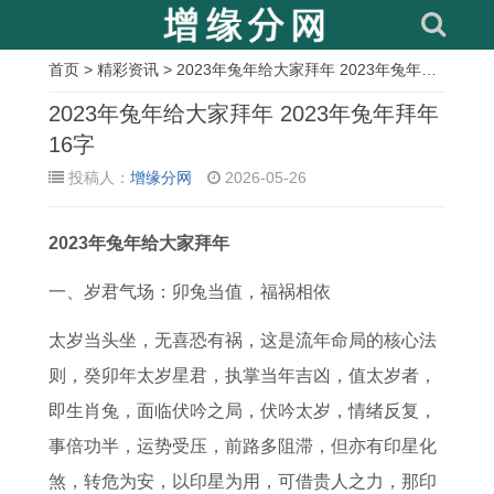
首页
>
精彩资讯
> 2023年兔年给大家拜年 2023年兔年拜年16字
相
2023年兔年给大家拜年 2023年兔年拜年
关
16字
投稿人：
增缘分网
2026-05-26
文
章
2023年兔年给大家拜年
8
取
1
相
红
属
1
2
1
名
9
鼠
颜
狗
9
0
一、岁君气场：卯兔当值，福祸相依
年
老
6
有
薄
人
7
0
太岁当头坐，无喜恐有祸，这是流年命局的核心法
属
师
8
皮
命
在
7
1
则，癸卯年太岁星君，执掌当年吉凶，值太岁者，
鸡
免
年
是
打
2
年
年
即生肖兔，面临伏吟之局，伏吟太岁，情绪反复，
2
费
属
什
一
0
属
属
事倍功半，运势受压，前路多阻滞，但亦有印星化
0
取
猴
么
动
2
蛇
蛇
煞，转危为安，以印星为用，可借贵人之力，那印