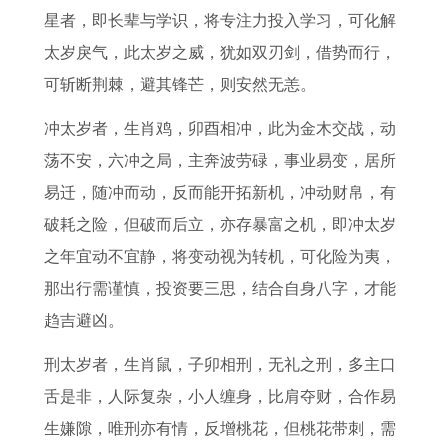
2
名
男
意
物
6
女
人
星者，即长辈与学识，将专注力投入学习，可化解
6
取
2
思
生
年
人
2
太岁戾气，此太岁之威，犹如双刃剑，借势而行，
感
名
0
相
肖
的
2
0
可斩断荆棘，避其锋芒，则安然无恙。
情
大
2
鼠
红
事
0
2
冲太岁者，生肖鸡，卯酉相冲，此为金木交战，动
运
全
6
有
颜
业
2
6
荡不安，六冲之局，主奔波劳碌，事业易变，居所
势
免
年
皮
薄
运
6
年
易迁，随冲而动，反而能开拓新机，冲动财帛，有
8
费
运
是
命
势
年
运
破耗之险，但破而后立，亦存暴富之机，即冲太岁
1
2
势
什
打
如
每
势
之年宜动不宜静，将变动视为转机，可化险为夷，
年
0
1
么
一
何
月
及
那出行需谨慎，投资要三思，结合自身八字，才能
属
2
9
生
最
提
运
运
趋吉避凶。
鸡
1
6
肖
佳
升
势
程
2
年
8
生
属
1
刑太岁者，生肖鼠，子卯相刑，无礼之刑，多主口
0
年
肖
狗
9
舌是非，人际复杂，小人缠身，比肩夺财，合作易
2
属
的
7
生嫌隙，唯刑亦有情，反增桃花，但桃花带刺，需