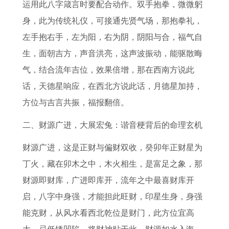
运用此八字箴言时要配合动作。双手抱拳，微微躬
身，此为传统礼仪，可接通先贤气场，那抱拳礼，
左手抱右手，左为阳，右为阴，阴阳与合，福气自
生，面朝吉方，声音洪亮，这声波振动，能驱散晦
气，结合流年吉位，效果倍增，那在西南方说此
话，天德星响应，在西北方说此话，月德星加持，
方位与吉言共振，福报翻倍。
二、财源广进，大展宏兔：谐音梗背后的命理玄机
财源广进，这是正财与偏财双收，癸卯年正财星为
丁火，藏在卯木之中，木火相生，是富足之象，那
财源即财库，广进即库开，流年之中最喜财库开
启，八字中身强，才能担此旺财，印星生身，身强
能克财，从风水看西北乾位是财门，此方位宜高