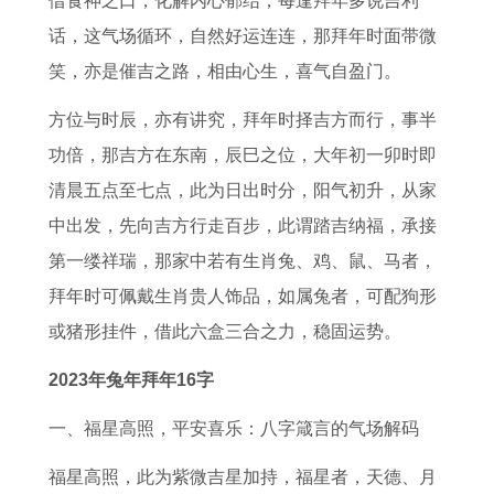
借食神之口，化解内心郁结，每逢拜年多说吉利
话，这气场循环，自然好运连连，那拜年时面带微
笑，亦是催吉之路，相由心生，喜气自盈门。
方位与时辰，亦有讲究，拜年时择吉方而行，事半
功倍，那吉方在东南，辰巳之位，大年初一卯时即
清晨五点至七点，此为日出时分，阳气初升，从家
中出发，先向吉方行走百步，此谓踏吉纳福，承接
第一缕祥瑞，那家中若有生肖兔、鸡、鼠、马者，
拜年时可佩戴生肖贵人饰品，如属兔者，可配狗形
或猪形挂件，借此六盒三合之力，稳固运势。
2023年兔年拜年16字
一、福星高照，平安喜乐：八字箴言的气场解码
福星高照，此为紫微吉星加持，福星者，天德、月