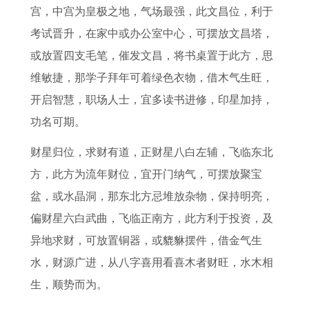
宫，中宫为皇极之地，气场最强，此文昌位，利于
考试晋升，在家中或办公室中心，可摆放文昌塔，
或放置四支毛笔，催发文昌，将书桌置于此方，思
维敏捷，那学子拜年可着绿色衣物，借木气生旺，
开启智慧，职场人士，宜多读书进修，印星加持，
功名可期。
财星归位，求财有道，正财星八白左辅，飞临东北
方，此方为流年财位，宜开门纳气，可摆放聚宝
盆，或水晶洞，那东北方忌堆放杂物，保持明亮，
偏财星六白武曲，飞临正南方，此方利于投资，及
异地求财，可放置铜器，或貔貅摆件，借金气生
水，财源广进，从八字喜用看喜木者财旺，水木相
生，顺势而为。