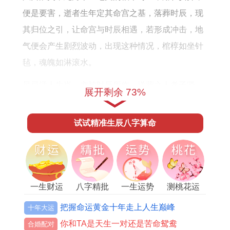
便是要害，逝者生年定其命宫之基，落葬时辰，现
其归位之引，让命宫与时辰相遇，若形成冲击，地
气便会产生剧烈波动，出现这种情况，棺椁如坐针
毡，魂魄如淋滚水。
最忌活人生肖，亦被时辰所伤，送葬之人孝子贤
展开剩余 73%
孙，人人皆有属相，若安葬时辰，正冲某位至亲，
那生者所受的殃及，往往立竿见影，受此冲星作
试试精准生辰八字算命
用，轻则病痛缠绵，药石罔效，重则运势急转直
下，灾祸不断，即所谓丧门遇六冲，灾祸不单行，
选定安葬时辰，首重避开逝者生肖，同时要兼顾重
要家庭成员，尤其是长子长孙，他们的八字，必须
一生财运
八字精批
一生运势
测桃花运
与逝者之命同看此乃血脉相连。
把握命运黄金十年走上人生巅峰
十年大运
土气为安葬之根本。辰、戌、丑、未，皆是土位，
你和TA是天生一对还是苦命鸳鸯
合婚配对