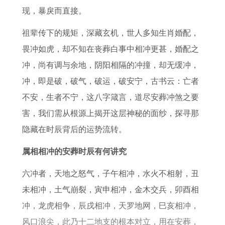
吉
日
动
嫁
析
日
现，暴戾而直接。
日
荡
娶
一
祖辈传下的规矩，深藏玄机，世人多知生肖婚配，
坎
览
畏冲如虎，却不知在丧葬白事中相冲更甚，婚配之
的
表
冲，尚有调与余地，阴阳相隔的冲撞，却无缓冲，
具
冲，即是破，破气，破运，破安宁，古书云：亡者
体
不安，生者不宁，这八字箴言，道尽安葬冲煞之要
表
害，我们需从根源上揭开这层神秘的面纱，探寻那
现
隐藏在时辰背后的运势流转。
属相相冲的安葬时辰有何讲究
六冲者，天地之怒气，子午相冲，水火不相射，丑
未相冲，土气崩裂，寅申相冲，金木交兵，卯酉相
冲，龙虎相争，辰戌相冲，天罗地网，巳亥相冲，
风口浪尖，此乃十二地支的根本对立，用在安葬，