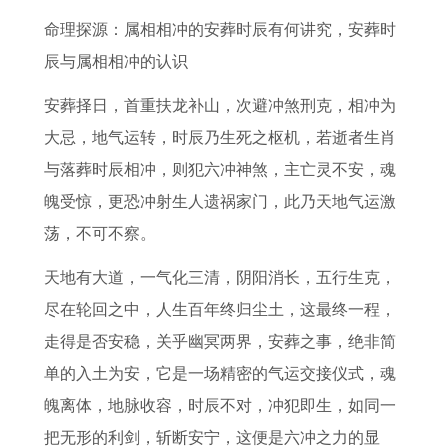
人
道
询
人
以
势
是
黄
命理探源：属相相冲的安葬时辰有何讲究，安葬时
事
吉
表
下
用
如
什
道
辰与属相相冲的认识
业
日
2
半
做
何
么
吉
运
2
0
年
结
鸡
2
日
安葬择日，首重扶龙补山，次避冲煞刑克，相冲为
势
0
2
运
婚
年
0
农
大忌，地气运转，时辰乃生死之枢机，若逝者生肖
预
2
5
势
2
八
2
历
与落葬时辰相冲，则犯六冲神煞，主亡灵不安，魂
测
5
年
2
0
月
7
1
魄受惊，更恐冲射生人遗祸家门，此乃天地气运激
年
3
0
2
属
年
月
荡，不可不察。
1
月
2
5
兔
太
1
天地有大道，一气化三清，阴阳消长，五行生克，
2
黄
7
年
人
岁
2
尽在轮回之中，人生百年终归尘土，这最终一程，
5
历
年
万
的
图
日
走得是否安稳，关乎幽冥两界，安葬之事，绝非简
个
查
属
年
运
解
黄
单的入土为安，它是一场精密的气运交接仪式，魂
黄
询
鸡
历
势
道
魄离体，地脉收容，时辰不对，冲犯即生，如同一
道
吉
人
宜
分
吉
把无形的利剑，斩断安宁，这便是六冲之力的显