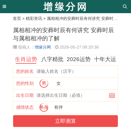
首页
>
精彩资讯
> 属相相冲的安葬时辰有何讲究 安葬时辰与属相相冲的了解
相
属相相冲的安葬时辰有何讲究 安葬时辰
关
与属相相冲的了解
投稿人：
增缘分网
2026-05-27 08:20:36
文
生肖运势
八字精批
2026运势
十年大运
章
2
1
黄
2
万
今
2
2
您的姓名
0
2
历
0
年
年
0
1
您的性别
男
女
2
2
3
2
历
八
2
2
7
5
月
7
的
月
7
1
出生日期
年
结
吉
年
吉
属
年
年
感情状态
单身
有伴
属
婚
日
属
日
兔
太
正
立即测算
猴
黄
查
鸡
可
运
岁
月