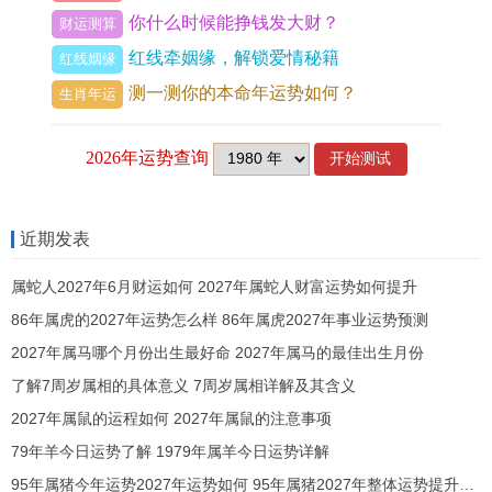
四方土性，各有燥湿，丑未相冲，是湿土与燥土的
你什么时候能挣钱发大财？
财运测算
混战，这种冲击，让坟茔地气无法凝聚，子孙钱财
红线牵姻缘，解锁爱情秘籍
红线姻缘
散失，根基动摇，若逝者属牛，丑为命根，便绝不
测一测你的本命年运势如何？
生肖年运
能选未时安葬，那是自投罗网，眼看着土崩瓦解，
家运难免走向破败，等到卯酉之冲，青龙遇白虎，
金木残杀，更是大凶，卯为日出之门，酉为日落之
户，生机与死气的正面交锋，属兔之人忌用酉时，
近期发表
属鸡之人忌用卯时，若强用那棺木之中便是刀光剑
属蛇人2027年6月财运如何 2027年属蛇人财富运势如何提升
影，亡魂怎样能够解脱？
86年属虎的2027年运势怎么样 86年属虎2027年事业运势预测
寅申相冲，那是道路的冲撞，寅为功曹，申为传
2027年属马哪个月份出生最好命 2027年属马的最佳出生月份
送，虎猴一争，魂魄飘零，这不只是是五行金克木
了解7周岁属相的具体意义 7周岁属相详解及其含义
的简单论调，即所谓魂飞魄散格，最是难缠，因为
2027年属鼠的运程如何 2027年属鼠的注意事项
79年羊今日运势了解 1979年属羊今日运势详解
申为魄，寅为魂，此二时对冲之时正是阴阳路断之
95年属猪今年运势2027年运势如何 95年属猪2027年整体运势提升方法
际，进入此阴时亡灵如同踏上奈何桥，却有去无