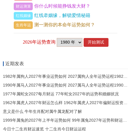
你什么时候能挣钱发大财？
财运测算
能增强财气，但需配合个人八字利用。
红线牵姻缘，解锁爱情秘籍
红线姻缘
测一测你的本命年运势如何？
生肖年运
从细节看春季财运平平。夏季防损，秋季小吉，冬
季守财为要，而投机之事切莫沾染，说财运起伏，
实与事业联动，充其量稳中求胜方为上策。
近期发表
1961年属牛人2026年感情姻缘运势
1982年属狗人2027年事业运势如何 2027属狗人全年运势运程1982年出生
夫妻宫受「孤辰」星作用。情感关系易生疏离，已
1990年属马人2027年事业运势如何 2027属马人全年运势运程1990年出生
婚者需防误会累积，以神煞论，「红鸾」星潜藏于
1977年属蛇女2027每月财运 77年蛇女2027年的运势和婚姻状况
子女宫，未婚者或通过子女事宜增进缘分，但「咸
1962年属虎人2027年财运怎么样 1962年属虎人2027年偏财运投资方向
池」桃花暗涌，谨防婚外勾引，唯加强沟通，借共
意义是什么 牛年生肖配对属牛属龙配对了解
同兴趣重燃亲密而热情，那家庭方得与睦。
1999年属兔的2027年上半年运势如何 99年属兔2027年运势和财运男女
此年情绪波动大，伴侣间易因财务争执，从命理角
今日十二生肖财运速览 十二生肖今日财运运程