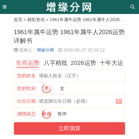
首页
>
精彩资讯
> 1961年属牛运势 1961年属牛人2026运势详解书
相
1961年属牛运势 1961年属牛人2026运势
关
详解书
投稿人：
增缘分网
2026-05-27 20:10:12
文
生肖运势
八字精批
2026运势
十年大运
章
每
1
2
1
1
属
1
2
您的姓名
日
9
0
9
9
狗
9
0
您的性别
男
女
生
6
2
7
9
的
6
0
肖
1
3
6
5
吃
9
4
出生日期
运
年
年
年
年
牛
年
年
感情状态
单身
有伴
势
属
属
属
属
肉
属
属
立即测算
解
牛
马
龙
猪
会
鸡
猴