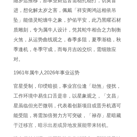
随岁运推移，那事业财运皆需稳扎稳打，切莫冒
1
势
2
5
牛
9
2
进，想化解太岁之害，佩戴「祥安阁鸿运相依吊
年
了
7
年
肉
年
0
坠」能借灵蛇缠牛之象，护佑平安，此乃黑曜石材
属
解
属
属
属
0
质雕刻，专为属牛人设计，凭其蛇牛相合之力制衡
牛
龙
猪
鸡
4
火煞，从运势曲线观之，春季多阻，夏季渐稳，秋
2
人
2
人
年
季逢机，冬季守成，而每月吉凶交织，需细致应
0
全
0
2
出
对。
2
年
2
0
生
7
运
7
2
的
1961年属牛人2026年事业运势
年
势
年
7
人
官星受制，印绶暗损，事业宫位逢「劫煞」侵扰，
运
运
运
年
2
工作环境中易生口舌是非，以星象观之，「文昌」
势
程
势
偏
0
星虽临但光芒微弱，代表着创新项目或晋升机遇可
和
1
和
财
2
能受阻，将需加倍努力方可突破，「禄存」星暗藏
财
9
财
运
7
于迁移宫，暗示出差或异地发展能带来转机。
运
7
运
投
年