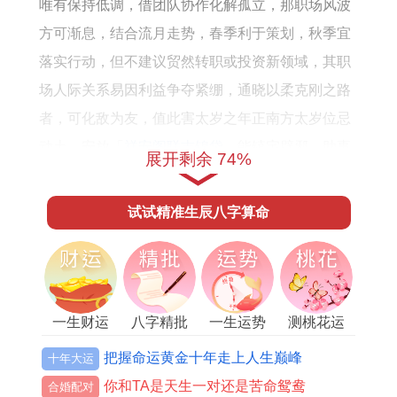
怎
6
男
资
全
唯有保持低调，借团队协作化解孤立，那职场风波
么
年
女
方
年
方可渐息，结合流月走势，春季利于策划，秋季宜
样
出
向
运
落实行动，但不建议贸然转职或投资新领域，其职
生
势
场人际关系易因利益争夺紧绷，通晓以柔克刚之路
运
者，可化敌为友，值此害太岁之年正南方太岁位忌
程
动土，安放「
祥安阁联吉锦袋
」能镇宅辟邪，助事
展开剩余 74%
业稳进。
试试精准生辰八字算命
1961年属牛人2026年财运运势
财帛宫见「大耗」星入。正偏财皆显动荡，投资理
财需防破财之险，以格局析，火炎土燥耗伤金库，
标记储蓄易被意外支出侵蚀，但「天厨」星暗拱，
一生财运
八字精批
一生运势
测桃花运
暗示通过餐饮或民生行业可获微利，唯避免担保借
把握命运黄金十年走上人生巅峰
十年大运
贷，随市场波动调整步骤，那下半年或有回稳之
你和TA是天生一对还是苦命鸳鸯
合婚配对
机，据命理提示，东南方摆置「
祥安阁聚宝皆财
」