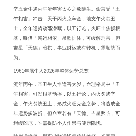
读
的
运
人
的
影
人
人
辛丑金牛遇丙午流年害太岁之象陡生。命宫受「丑
每
2
势
2
2
响
2
2
午相害」冲击，天干丙火克辛金，地支午火焚丑
日
0
详
0
0
运
0
0
土，全年运势动荡潜藏，以五行论，火旺土焦损根
生
2
解
2
2
气
2
2
基，唯借「鸿运相依」吊坠护体，可缓解刑害，但
肖
7
属
7
7
吗
7
7
吉星「天德」暗拱，事业财运或有转机，需顺势而
运
年
马
年
年
属
年
年
为。
程
上
2
事
上
狗
财
感
运
半
0
业
半
的
运
情
1961年属牛人2026年整体运势总览
势
年
2
运
年
人
怎
运
流年丙午，辛丑生人恰逢害太岁，命理格局中「丑
查
运
3
势
运
为
么
势
午相害」引发根基动摇，以五行论，丙火炙烤辛
询
势
年
如
势
何
样
如
金，午火焚烧丑土，形成火旺克金之势，将造成全
如
全
何
如
不
1
何
年运势多波折，但命宫若有「天德」吉星照临，可
何
年
2
何
宜
9
属
稍缓凶厄，唯需提防小人作祟与健康隐忧。
6
运
0
9
吃
6
猴