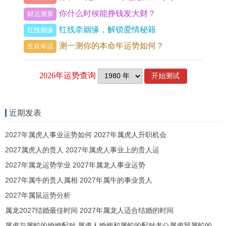
钥匙的人才能准确破译其玄机。
你什么时候能挣钱发大财？
财运测算
以2024年甲辰年为例，立春的交节时刻为阳历2月4
红线牵姻缘，解锁爱情秘籍
红线姻缘
日申时16点27分，这一天的干支纪日恰为戊戌日-
测一测你的本命年运势如何？
生肖年运
也就是说立春节气与一个戊日完美地重叠在了共
同。
将这般巧合放在整个六十甲子纪年为你中来看实属
近期发表
罕见-立春交节日干支为戊戌，这代表着天干戊与地
支戌的土气叠加形成了「土旺于土」的厚重格局，
2027年属虎人事业运势如何 2027年属虎人升职机会
从五行生克的角度来讲立春日逢戊土值令，则全年
2027属虎人的贵人 2027年属虎人事业上的贵人运
的土德之气尤为旺盛，土地神的眷顾与护佑力量也
2027年属龙运势学业 2027年属龙人事业运势
自然倍增。
2027年属牛的贵人属相 2027年属牛的事业贵人
2027年属鼠运势分析
戊戌日的干支组合中戌为火库。戊为燥土，两者相
属龙2027结婚最佳时间 2027年属龙人适合结婚的时间
会形成「火土相生」之势，暗示着春日的温暖阳气
属虎与属蛇的婚姻配对 属虎人婚姻和属蛇的配对老公属虎我属蛇的契合度