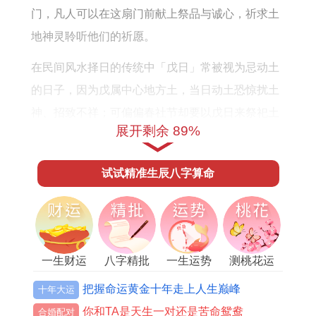
门，凡人可以在这扇门前献上祭品与诚心，祈求土
地神灵聆听他们的祈愿。
在民间风水择日的传统中「戊日」常被视为忌动土
的日子，因为戊属中心地方土，当日动土恐惊扰土
神、招致不祥；可偏偏春社节却要以戊日来祭祀土
展开剩余 89%
地神-这恰恰体现了古人祭祀思维中「以忌为吉」的
逆向智慧：既然戊日不可动土惊扰神祇，那便干脆
试试精准生辰八字算命
以祭礼来安抚之、敬奉之，将原本的禁忌转化为与
神灵沟通的最佳时机。
「五戊定社」是传统节令体系中一个极具神秘色彩
的推算法则，它规定春社日的降临必以立春节气之
一生财运
八字精批
一生运势
测桃花运
后数到的第五个戊日为准绳，这一法则如同一道隐
把握命运黄金十年走上人生巅峰
十年大运
藏在岁月长河中的暗号密码，只有掌握了干支纪日
你和TA是天生一对还是苦命鸳鸯
合婚配对