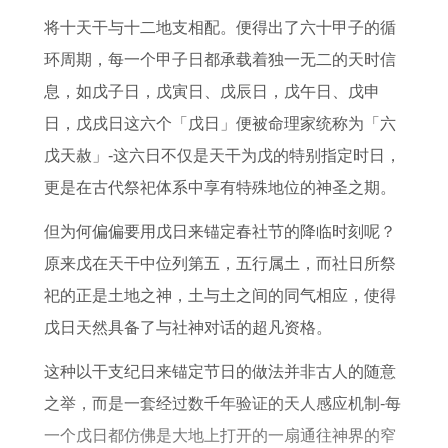
吉
岁
钱
女
将十天干与十二地支相配。便得出了六十甲子的循
日
犯
机
的
环周期，每一个甲子日都承载着独一无二的天时信
凶
会
婚
息，如戊子日，戊寅日、戊辰日，戊午日、戊申
星
姻
日，戊戌日这六个「戊日」便被命理家统称为「六
生
相
戊天赦」-这六日不仅是天干为戊的特别指定时日，
肖
配
更是在古代祭祀体系中享有特殊地位的神圣之期。
有
吗
哪
但为何偏偏要用戊日来锚定春社节的降临时刻呢？
些
原来戊在天干中位列第五，五行属土，而社日所祭
祀的正是土地之神，土与土之间的同气相应，使得
戊日天然具备了与社神对话的超凡资格。
这种以干支纪日来锚定节日的做法并非古人的随意
之举，而是一套经过数千年验证的天人感应机制-每
一个戊日都仿佛是大地上打开的一扇通往神界的窄