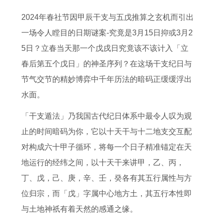
吉
日
解
岁
呢
年
全
属
2024年春社节因甲辰干支与五戊推算之玄机而引出
日
吗
读
最
女
投
图
猪
一场令人瞠目的日期谜案-究竟是3月15日抑或3月2
2
临
属
严
士
资
例
人
5日？立春当天那一个戊戌日究竟该不该计入「立
0
猗
猪
重
4
方
虎
的
春后第五个戊日」的神圣序列？在这场干支纪日与
2
农
人
的
月
向
年
寿
节气交节的精妙博弈中千年历法的暗码正缓缓浮出
2
历
全
属
理
2
出
命
水面。
年
1
年
相
发
0
门
了
2
4
度
2
吉
2
吉
解
「干支遁法」乃我国古代纪日体系中最令人叹为观
月
7
命
0
日
7
日
属
止的时间暗码为你，它以十天干与十二地支交互配
1
是
运
2
一
年
猪
对构成六十甲子循环，将每一个日子精准锚定在天
8
哪
了
7
览
属
男
地运行的经纬之间，以十天干来讲甲，乙、丙，
号
里
解
年
表
鼠
与
丁、戊，己、庚，辛、壬，癸各有其五行属性与方
黄
集
犯
人
属
位归宗，而「戊」字属中心地方土，其五行本性即
道
太
赚
虎
与土地神祇有着天然的感通之缘。