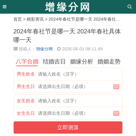
首页
>
精彩资讯
> 2024年春社节是哪一天 2024年春社具体哪一天
相
2024年春社节是哪一天 2024年春社具体
关
哪一天
投稿人：
增缘分网
2026-06-01 08:11:49
文
八字合婚
结婚吉日
姻缘分析
婚姻走势
章
阴
农
属
2
哪
属
虎
1
男生姓名
历
历
猪
0
天
鼠
年
9
男生生日
那
1
人
2
剃
人
进
7
天
4
一
7
头
2
宅
1
女生姓名
是
7
生
年
吉
0
吉
年
女生生日
黄
是
运
犯
日
2
日
出
立即测算
道
吉
势
太
好
7
大
生