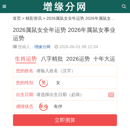
首页
>
精彩资讯
> 2026属鼠女全年运势 2026年属鼠女事业运势
相
2026属鼠女全年运势 2026年属鼠女事业
关
运势
投稿人：
增缘分网
2026-06-01 08:12:04
文
生肖运势
八字精批
2026运势
十年大运
章
十
怎
1
1
小
1
阴
1
您的姓名
二
样
9
9
年
9
历
9
您的性别
男
女
生
择
8
6
夜
6
安
7
肖
吉
9
9
新
3
床
9
出生日期
的
日
年
年
居
属
吉
年
感情状态
单身
有伴
各
同
属
属
入
兔
日
属
立即测算
种
房
蛇
鸡
伙
男
查
羊