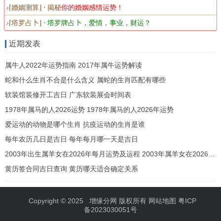
›
⌈婚姻测算⌋ ⋅ 揭秘
你的婚姻感情运势！
女。命局若金水偏旺，本年火来调候，财运机遇大
›
⌈塔罗占卜⌋ ⋅
塔罗牌占卜，爱情，事业，财运？
于风险，但仍需稳扎稳打，而出生在春夏季节（二
月至六月）者，火已炎燥，再见丙午旺火，财来财
近期发表
去极为迅速，守财为第一要务，在办公室或家中财
属牛人2022年运势指南 2017年属牛运势解读
位安放「
祥安阁聚宝皆财
」，可助稳固财库气场，
蛇和什么生肖不合是什么含义 属蛇的生肖匹配有哪些
减少无谓流失。
软装馆装修开工吉日 广东软装展会时间表
1978年属马的人2026运势 1978年属马的人2026年运势
感情姻缘与家庭关系之波动
爱运动的动物是哪个生肖 抗疫运动的生肖是谁
「子午冲」在女命中强烈冲击着夫宫（日支）与桃
每年农历几日是吉日 每年每月哪一天是吉日
花星。对于未婚属鼠女性，本年感情世界如疾风骤
2003年出生属羊女在2026年每月运势及运程 2003年属羊女在2026年每月运势
雨，来得快、去得也快，易遭遇短暂而激烈的恋
黄历签合同吉日查询 黄历哪天适合确定关系
情，但稳定性极差，双方因理念冲突、地域分隔或
家庭反对而骤然分离的可能性大增，恋爱中者，需
Copyright © 2025
增缘分网
版权所有
网站地图
粤ICP
备2023030051号
防因工作压力或外界勾引而动摇感情根基，有面临