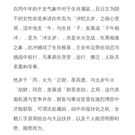
性
受
人
人
吉
人
询
人
在丙午年的干支气象中对于生肖属鼠，且日主为阴
格
孕
幸
2
日
在
表
2
干的女性命造来讲此年实为「冲犯太岁」之核心变
特
民
运
0
2
2
今
0
局，流年地支「午」与生肖「子」发展成「子午相
点
间
颜
2
0
0
年
2
冲」，是为「冲太岁」，亦是水火交战，坎离相激
寻
择
色
7
2
2
安
7
之象，此冲撼动了生肖根基，主全年运势在动态与
找
吉
年
5
6
床
年
挑战中前行，凡事易生突变，远行、搬迁，人际关
生
日
事
年
年
最
健
系重构等事。
肖
方
业
农
每
佳
康
鼠
法
运
历
月
吉
运
然岁干「丙」火为「正财」星高透。与太岁午火
猪
势
正
运
日
势
「劫财」同宫，发展成「财星坐劫」之局，这代表
牛
如
月
势
如
着机遇与竞争并存，财富与事业皆需在激烈博弈中
特
何
入
如
何
才能获取，可谓吉处藏凶，凶中亦蕴转化之机，全
性
2
宅
何
1
赖八字原局组合与大运扶持，以及个人能否明察时
0
吉
1
9
势、顺势而为。