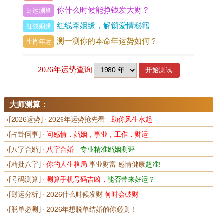
你什么时候能挣钱发大财？
财运测算
积极求财之动力与可见之财源，然丙火坐下即为午
红线牵姻缘，解锁爱情秘籍
红线姻缘
火「劫财」，发展成「财星虚浮，根气遭夺」之
测一测你的本命年运势如何？
生肖年运
象，在财运上此象主破耗，争夺与财务计划外之支
出，本年收入虽有望提升，但开销亦大，易因朋
友，同事、合作伙伴而破财，或陷入条件、共有，
利益分配之纠纷。
大师测算：
投资方面「子午冲」引发的不稳定性极强。市场波
›
⌈2026运势⌋ ⋅ 2026年运势抢先看，
助你风生水起
动剧烈，切忌跟风投机，尤忌与人有重大金钱合
›
⌈占卦问事⌋ ⋅
问感情，婚姻，事业，工作，财运
作，否则易陷入「比肩夺财」之困局，最终关系破
›
⌈八字合婚⌋ ⋅
八字合婚
，
专业精准婚姻测评
裂，钱财亦损，偏财运势受「劫财」作用更深，看
›
⌈精批八字⌋ ⋅
你的人生格局
事业财富 感情健康
超准!
似有机遇，实则多为陷阱，或辛苦所得为他人作嫁
›
⌈号码测算⌋ ⋅
测算手机号码吉凶，
能否带来好运？
衣裳。
›
⌈财运分析⌋ ⋅ 2026
什么时候发财
何时会破财
›
⌈脱单必测⌋ ⋅ 2026年
想脱单结婚的你必测！
出生在秋冬季节（农历七月至次年正月）的属鼠