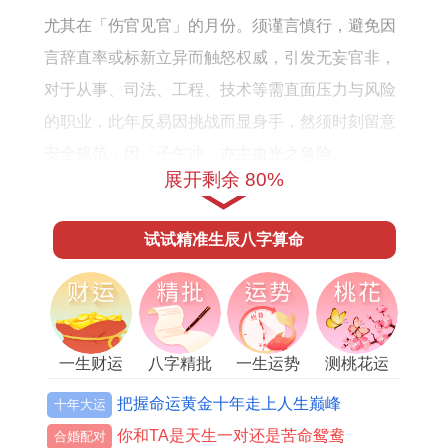
9
月
势
尤其在「伤官见官」的月份。须谨言慎行，避免因
年
运
详
言辞直率或标新立异而触怒权威，引发无妄官非，
出
势
解
对于从事、司法、工程、技术等需直面压力与风险
生
的职业，此年反易因挑战而显身手，然须时刻留意
安全规范，因「子午冲」亦主血光之急险。
展开剩余 80%
进入农历五月（午月）、十一月（子月）。此冲之
力达到巅峰，事业上重大决策宜缓不宜急，谨防在
试试精准生辰八字算命
冲动下做出错误判断，若能佩戴「祥安阁九艳利贵
手链」，借助贵人星力缓与人际冲突，引化部分
「七杀」之戾气，则可以让事业进阶之路更为顺
遂。
一生财运
八字精批
一生运势
测桃花运
流年财运与投资格局之辩证
把握命运黄金十年走上人生巅峰
十年大运
你和TA是天生一对还是苦命鸳鸯
合婚配对
丙火正财透于岁干。本是财来就我之佳兆，让人有