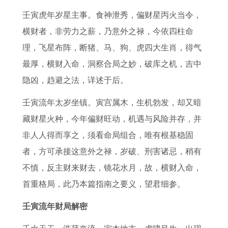
运
人
的
年
解
运
人
真
壬寅虎年岁星主事。食神泄秀，偏财星丙火当令，
势
在
运
上
及
方
2
相
横财者，非劳力之薪，乃意外之禄，今依四柱命
如
2
势
半
建
法
0
属
理，飞星布阵，断猪、马、狗、虎四大生肖，得气
何
0
如
年
议
属
2
兔
最厚，横财入命，洞察合局之妙，破库之机，吉中
2
2
何
运
昨
狗
7
人
隐凶，趋避之法，详述于后。
0
6
势
日
人
年
婚
2
年
如
属
2
感
姻
壬寅流年太岁坐镇。寅宫属木，生机勃发，却又暗
4
的
何
鸡
0
情
误
藏财星火种，今年偏财旺动，机遇与风险并存，并
年
感
属
财
2
运
解
非人人得而享之，须看命局组合，唯有根基稳固
属
情
龙
运
6
势
需
者，方可承接这意外之禄，岁破、刑害诸忌，稍有
龙
运
人
分
年
如
解
不慎，反主财来财去，镜花水月，故，横财入命，
人
势
2
析
转
何
1
首重格局，此乃本篇指南之要义，望君细参。
每
具
0
运
属
9
壬寅流年财局解密
月
体
2
法
猪
7