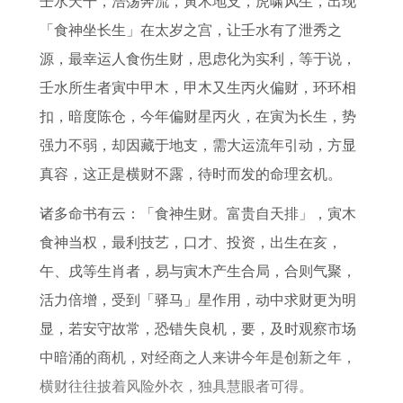
壬水天干，浩荡奔流，寅木地支，虎啸风生，出现
运
如
7
1
5
「食神坐长生」在太岁之宫，让壬水有了泄秀之
势
何
年
9
年
源，最幸运人食伤生财，思虑化为实利，等于说，
了
1
事
9
难
壬水所生者寅中甲木，甲木又生丙火偏财，环环相
解
9
业
5
熬
扣，暗度陈仓，今年偏财星丙火，在寅为长生，势
7
和
年
年
强力不弱，却因藏于地支，需大运流年引动，方显
0
财
出
龄
真容，这正是横财不露，待时而发的命理玄机。
年
运
生
寻
属
好
的
找
诸多命书有云：「食神生财。富贵自天排」，寅木
狗
吗
人
食神当权，最利技艺，口才、投资，出生在亥，
人
2
午、戌等生肖者，易与寅木产生合局，合则气聚，
在
0
活力倍增，受到「驿马」星作用，动中求财更为明
2
2
显，若安守故常，恐错失良机，要，及时观察市场
0
7
中暗涌的商机，对经商之人来讲今年是创新之年，
2
年
横财往往披着风险外衣，独具慧眼者可得。