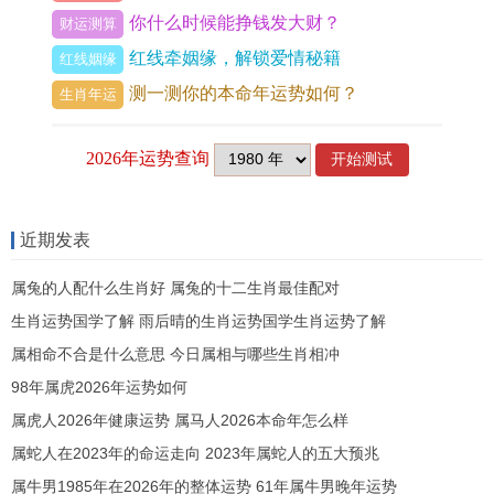
看着偏财涌现，不可贪多恋战，到了秋季申酉月金
你什么时候能挣钱发大财？
财运测算
来克木，食神受制，则宜偃旗息鼓，此乃四时旺
红线牵姻缘，解锁爱情秘籍
红线姻缘
衰，顺势而为的生存法则。
测一测你的本命年运势如何？
生肖年运
对求偏财者来讲风水布局不可不察。今年八白左辅
财星，飞临东北艮宫，出现吉气汇聚在艮位，让家
宅财源稳固，最有效布置，马上在家宅东北方，放
近期发表
置红玛瑙或紫色水晶，引动财星，若经商场所，可
在此方位，常开旺气之门，受到「五黄」大煞在中
属兔的人配什么生肖好 属兔的十二生肖最佳配对
宫作用，房室中心地方、西门慎动土，以免激发凶
生肖运势国学了解 雨后晴的生肖运势国学生肖运势了解
性，横财未得，先伤根本，要，及时悬挂铜铃六
属相命不合是什么意思 今日属相与哪些生肖相冲
枚，化煞保平安。
98年属虎2026年运势如何
属虎人2026年健康运势 属马人2026本命年怎么样
个人福报是横财的根本。命带横财，亦需德行承
属蛇人在2023年的命运走向 2023年属蛇人的五大预兆
载，对所有人来讲若今年偶得意外收入，即当拿出
属牛男1985年在2026年的整体运势 61年属牛男晚年运势