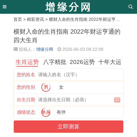
首页
>
精彩资讯
> 横财入命的生肖指南 2022年财运亨通的四大生肖
相
横财入命的生肖指南 2022年财运亨通的
关
四大生肖
投稿人：
增缘分网
2026-06-03 08:22:08
文
生肖运势
八字精批
2026运势
十年大运
章
属
1
2
属
属
2
1
属
您的姓名
龙
9
0
龙
鸡
0
9
兔
您的性别
男
女
人
7
2
的
昨
2
9
人
今
0
6
2
日
6
5
纠
出生日期
年
年
属
0
财
属
年
结
感情状态
单身
有伴
各
属
蛇
2
运
狗
属
婚
立即测算
月
狗
女
7
详
转
猪
姻