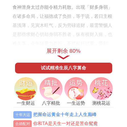
6
全
食神泄身太过亦能令精力耗散。出现「财多身弱」
年
年
在诸多命局，让福德成了负担，等于说，若日主根
的
运
基浅薄，见寅木旺气，反为劳碌追财，最需警惕人
感
势
是那些求财心切却身弱不胜者，纵有横财入账，也
情
运
难久享，今年须量力而行，不可杠杆过重，受到
运
程
展开剩余 80%
「小耗」星潜在作用，要提防计划外开销，正是：
势
身强方可担财官，身弱见财反成灾。
如
试试精准生辰八字算命
何
横财应期与趋避心法
横财降临时辰，须应天时流转，壬寅全年木气为
先，进入农历四月巳火当令，寅巳相刑，却催旺丙
一生财运
八字精批
一生运势
测桃花运
火偏财，出现火炎土燥之象，让投资市场沸腾，最
易得财人此刻当有进账，等到夏季午月、未月火势
把握命运黄金十年走上人生巅峰
十年大运
熊熊，寅午半合、丙火透出，横财运达到顶峰，眼
你和TA是天生一对还是苦命鸳鸯
合婚配对