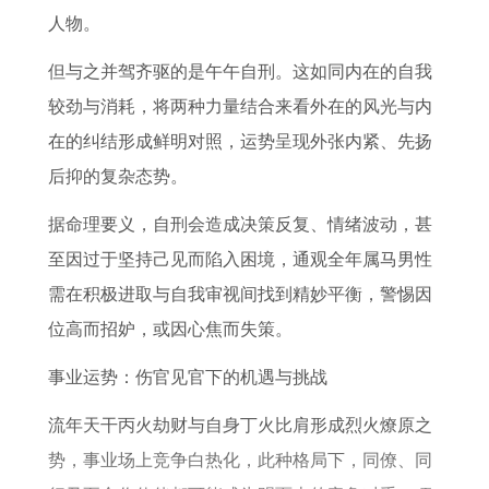
8
3
何
详
7
人物。
6
年
1
解
7
但与之并驾齐驱的是午午自刑。这如同内在的自我
年
的
9
年
较劲与消耗，将两种力量结合来看外在的风光与内
属
牛
6
属
在的纠结形成鲜明对照，运势呈现外张内紧、先扬
虎
女
2
蛇
后抑的复杂态势。
女
在
年
女
2
2
属
2
据命理要义，自刑会造成决策反复、情绪波动，甚
0
0
虎
0
至因过于坚持己见而陷入困境，通观全年属马男性
2
2
的
2
需在积极进取与自我审视间找到精妙平衡，警惕因
6
6
人
6
位高而招妒，或因心焦而失策。
年
年
在
年
事业运势：伤官见官下的机遇与挑战
每
的
2
的
月
运
0
运
流年天干丙火劫财与自身丁火比肩形成烈火燎原之
详
势
2
势
势，事业场上竞争白热化，此种格局下，同僚、同