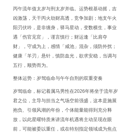
女
女
的
吉
一
么
女
好
丙午流年值太岁与刑太岁并临。运势根基动摇，吉
2
2
人
日
览
补
2
听
凶激荡，天干丙火劫财高透，竞争加剧；地支午火
0
0
在
六
2
救
0
点
阳刃伏吟，是非缠身，驿马星动，变数横生，事业
2
2
2
卦
0
错
2
今
遇「伤官见官」，谨言慎行；财运逢「比肩夺
6
6
0
图
2
过
6
日
财」，守成为上，感情「咸池」混杂，须防外扰；
年
年
2
高
2
了
年
吉
健康「羊刃」悬针，慎防血光，欲求安稳，当调与
每
运
6
数
年
开
的
日
五行，顺势而为。
月
气
年
属
工
运
原
运
怎
的
鼠
的
势
版
整体运势：岁驾临命与午午自刑的双重变奏
势
么
事
人
时
和
完
岁驾临命，标记着属马男性在2026年将坐于流年岁
如
样
业
每
间
婚
整
君之位，主导与担当之气场空前强盛，这本是施展
何
1
运
月
姻
版
抱负、引领风潮的年份，个体能量能得到充分释
1
9
势
运
1
放，以此星曜特质来讲流年机遇将主动呈现在眼
9
7
如
势
9
前，可能被委以重任，或在特别指定领域成为焦点