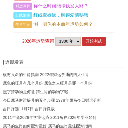
解「伤官见官」之戾，引导才华步入正轨。
你什么时候能挣钱发大财？
财运测算
红线牵姻缘，解锁爱情秘籍
财运走势：比肩夺财与禄勋暗藏的财富密码
红线姻缘
测一测你的本命年运势如何？
生肖年运
丙午年财星庚金深藏。而比劫重重，由...做成「比
肩夺财」之象，这代表着求财过程异常艰辛，看似
丰厚的收益，极易被他人分薄、侵占，或因为合作
破裂、朋友借贷、盲目投资而损耗，正财收入相对
近期发表
稳定，但难有惊喜；偏财投机更是险象环生，切忌
抱有侥幸心理参与高风险博弈。
横财入命的生肖指南 2022年财运亨通的四大生肖
属兔的旺月有几个月份 属兔之人旺月是哪一个月份
尽管明面财路受阻。但岁支午中藏有「己土食神」
照字猜动物是何意 猜生肖的动物字谜
同「丁火禄神」，此即为「禄勋」暗藏，它提示财
今日属马财运提升的五个步骤 1978年属马今日财运分析
富机遇往往存在于专业技能的精进（食神生财）与
吉日择选11月7日 吉日择良辰
自身价值的深耕（禄神为根基）...内，踏实做好本
2011年兔2026年学业运势 2011兔在2026年学业如何
职工作，凭借技艺获得额外报酬，或通过长期积累
属马的生肖如何配对最好 属马的生肖最佳配对指南