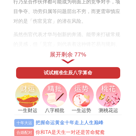
细
怎
6
如
行乃至合作伙伴都可能成为明面上的竞争对手，项
运
么
年
何
目争夺、功劳归属等问题层出不穷，而更需审慎应
势
样
的
对的是「伤官见官」的潜在风险。
运
虽然伤官代表才华与创新的奔涌。能带来打破常规
势
的灵感，但「见官」则代表着这种锋芒易与规则、
如
上级或法律法规产生抵触，凭借一时才情口舌之
展开剩余 77%
何
快，可能引发不必要的官方责难或领导打压。
试试精准生辰八字算命
唯有将伤官的创造力引导至技术革新、艺术表达等
合规范围才能为己所用，对于谋求职位晋升者，此
年波折较多，不宜强求；对于创业者，则需借助团
队力量，以「比肩」抗「劫财」，共渡难关。
一生财运
八字精批
一生运势
测桃花运
想要稳固事业局面。可在办公室或书房摆放
祥安阁
把握命运黄金十年走上人生巅峰
十年大运
登榜扬名
摆件，借助其文昌之力，以智慧与名望化
你和TA是天生一对还是苦命鸳鸯
合婚配对