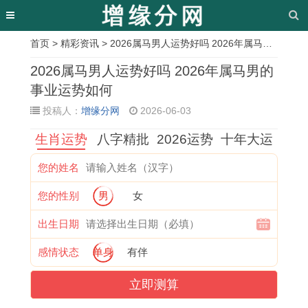
首页
>
精彩资讯
> 2026属马男人运势好吗 2026年属马男的事业运势如何
相
2026属马男人运势好吗 2026年属马男的
关
事业运势如何
投稿人：
增缘分网
2026-06-03
文
生肖运势
八字精批
2026运势
十年大运
章
1
1
1
六
属
错
1
今
您的姓名
9
9
9
轮
鼠
过
9
日
您的性别
男
女
8
7
6
卦
人
开
7
吉
6
3
2
占
全
工
7
日
出生日期
年
年
年
卜
年
吉
年
什
感情状态
单身
有伴
属
的
属
结
运
日
属
么
立即测算
虎
牛
虎
婚
势
怎
蛇
歌