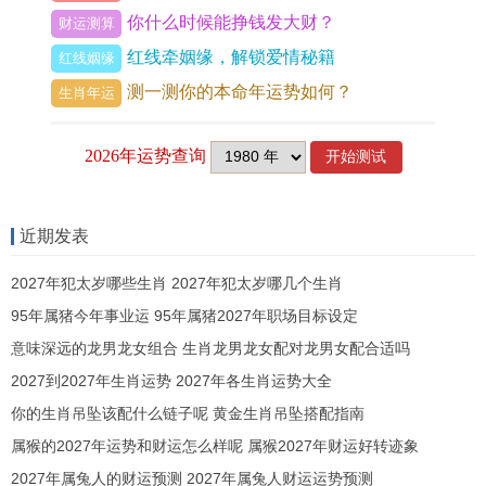
绵。
你什么时候能挣钱发大财？
财运测算
暗邀子水成局，辰亥拱虚神，那未露面的子，才是
红线牵姻缘，解锁爱情秘籍
红线姻缘
玄机所在，想桃花暗合，情缘幽深，不落俗套，接
测一测你的本命年运势如何？
生肖年运
四正之子，为帝座之气，引之则婚床增色，可就龙
猪之配，常在危难时忽逢生机，便是虚神发力，渡
劫于无形。
亥入辰库不归，自有一番缱绻，此象非囚禁，而是
近期发表
沉溺，尽水之柔情，环绕土石，而辰龙得此，不燥
2027年犯太岁哪些生肖 2027年犯太岁哪几个生肖
不烈，不作困龙之叹，反有潜渊之乐，值运至申年
95年属猪今年事业运 95年属猪2027年职场目标设定
申子辰合水局，亥即汇入，情缘暴涨，乃至生死相
意味深远的龙男龙女组合 生肖龙男龙女配对龙男女配合适吗
许。
2027到2027年生肖运势 2027年各生肖运势大全
你的生肖吊坠该配什么链子呢 黄金生肖吊坠搭配指南
1.2 天罗地网之兆与脱困契机
属猴的2027年运势和财运怎么样呢 属猴2027年财运好转迹象
天罗在辰，亥亦为天门，二气相感，易生羁绊，以
2027年属兔人的财运预测 2027年属兔人财运运势预测