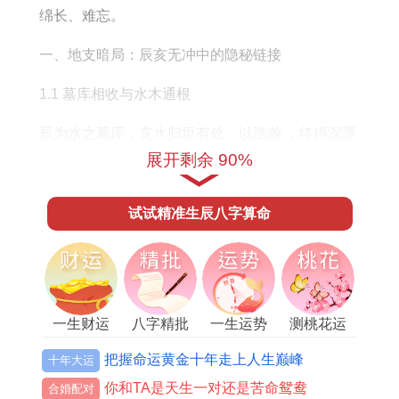
绵长、难忘。
一、地支暗局：辰亥无冲中的隐秘链接
1.1 墓库相收与水木通根
辰为水之墓库，亥水归垣有处，以浩瀚 ，终得深潭
展开剩余 90%
蓄养，不致泛滥，将刚猛龙气，化作堤坝之功，但
亥中藏甲，乃活木之根，辰土培木，生机暗伏，虽
试试精准生辰八字算命
土水本战，却因甲木通关，反成相生妙局，非粗观
可解。
壬水通根于辰，亥为壬之禄地，此一根气，让亥水
永不枯竭，基由辰库大开，吸纳流波，亥则不狂，
一生财运
八字精批
一生运势
测桃花运
借湿土混元之力，化刚为柔，尤在男命为龙、女命
把握命运黄金十年走上人生巅峰
十年大运
为猪时阳土抱，恰合天地定位，夫唱妇随，内劲绵
你和TA是天生一对还是苦命鸳鸯
合婚配对