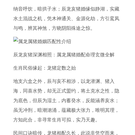
运
生
财
的
的
双
生
岁
纳音呼饮，暗拱子水；辰龙亥猪婚缘似静湖，实藏
势
肖
运
人
羊
鱼
肖
的
水土混战之机，凭木神通关、金源化劫，方引鸾凤
了
性
2
运
宝
座
的
化
与鸣，辨其神煞，方晓阴阳殊途之惊。
解
格
0
势
宝
如
运
解
如
特
2
怎
的
何
势
方
何
点
7
么
全
运
最
法
辰龙亥猪深渊相照：属龙属猪婚配命理玄微全解
2
2
年
样
年
势
好
通
生肖民俗缘起：龙猪定数之始
0
0
属
2
运
1
2
用
2
0
猴
0
势
9
0
吗
地支六盒之外，辰与亥不相涉，以龙潜渊、猪入
7
4
的
2
2
9
2
2
海，同喜水势，却无正式盟约，将土克水之性，隐
年
年
财
7
0
2
7
0
为底色，但辰为湿土，内蓄癸水，反能涵养亥水；
属
出
运
年
2
金
年
2
虽无冲刑，暗潮汹涌，蕴藏极大张力，唯明其理，
虎
生
注
属
7
命
运
7
方知此合，非寻常生肖可拟，实乃天趣。
每
十
意
马
年
猴
气
年
民间口诀暗传，龙猪相配久长，此说非凭空而来，