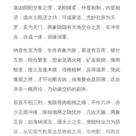
月
二
事
人
属
双
好
犯
基由阴阳交泰之理，龙刚猪柔，外显相制，内里相
运
生
项
事
羊
鱼
的
太
济，借水土既济之功，可成家道，尤妙在辰为天
势
肖
业
宝
座
生
岁
罗，亥为天门，两象隐隐有天地交合之意，非冲非
详
性
运
宝
详
肖
的
合，自成一体，宿缘深重。
解
格
势
的
解
应
分
高
命
对
纳音生克为骨，生肖表象为肤，那龙有五类，猪分
析
峰
运
方
五形，组合繁复，想金龙遇火猪，矿金煅烧，痛彻
月
了
法
蜕变，接土龙逢木猪，培根植树，反得滋养，凭此
份
解
微观之辨，才可论断吉凶，由海量命盘回溯，此合
并非一概而论，乃劫缘交织的剧本。
辰亥不犯三刑，免除骨肉相残之痛，不作六冲，亦
少正面冲撞，除却地网之隐忧外，几近天赐，两象
互容，如海纳溪流，通水土之关，便能转业力为荫
庇，从宏观气数看这是救赎之局，非绝配，却胜在