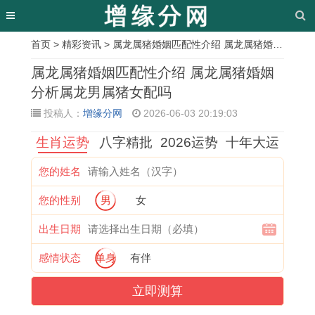
首页
>
精彩资讯
> 属龙属猪婚姻匹配性介绍 属龙属猪婚姻分析属龙男属猪女配吗
相
属龙属猪婚姻匹配性介绍 属龙属猪婚姻
关
分析属龙男属猪女配吗
投稿人：
增缘分网
2026-06-03 20:19:03
文
生肖运势
八字精批
2026运势
十年大运
章
属
了
2
2
2
1
2
2
您的姓名
虎
解
0
0
0
9
0
0
您的性别
男
女
的
2
2
2
2
9
2
2
2
0
7
7
7
2
7
7
出生日期
0
0
属
年
年
金
年
年
感情状态
单身
有伴
2
4
猴
属
出
命
哪
犯
立即测算
7
年
的
马
生
猴
些
太