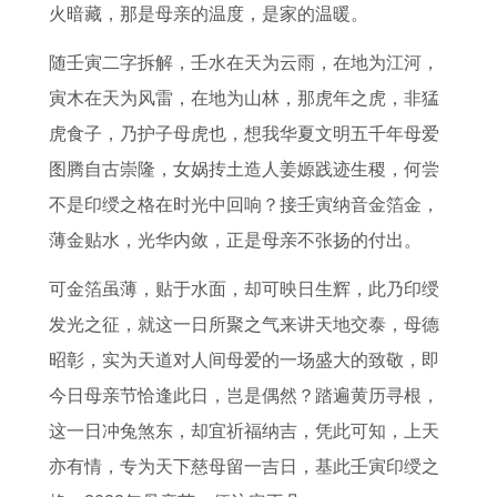
的
姻
年
月
人
般
的
的
火暗藏，那是母亲的温度，是家的温暖。
2
的
上
的
2
配
2
2
随壬寅二字拆解，壬水在天为云雨，在地为江河，
0
详
半
属
0
牛
0
0
寅木在天为风雷，在地为山林，那虎年之虎，非猛
2
细
年
猴
2
生
2
2
虎食子，乃护子母虎也，想我华夏文明五千年母爱
7
解
运
有
7
肖
7
7
图腾自古崇隆，女娲抟土造人姜嫄践迹生稷，何尝
年
读
势
何
年
最
年
年
不是印绶之格在时光中回响？接壬寅纳音金箔金，
下
1
如
含
财
佳
上
下
薄金贴水，光华内敛，正是母亲不张扬的付出。
半
9
何
义
运
婚
半
半
年
7
属
阴
怎
姻
年
年
可金箔虽薄，贴于水面，却可映日生辉，此乃印绶
运
1
猴
历
么
配
运
财
发光之征，就这一日所聚之气来讲天地交泰，母德
势
年
人
九
样
对
势
运
昭彰，实为天道对人间母爱的一场盛大的致敬，即
如
属
2
月
1
指
如
如
今日母亲节恰逢此日，岂是偶然？踏遍黄历寻根，
何
猪
0
出
9
南
何
何
这一日冲兔煞东，却宜祈福纳吉，凭此可知，上天
7
女
2
生
6
0
7
亦有情，专为天下慈母留一吉日，基此壬寅印绶之