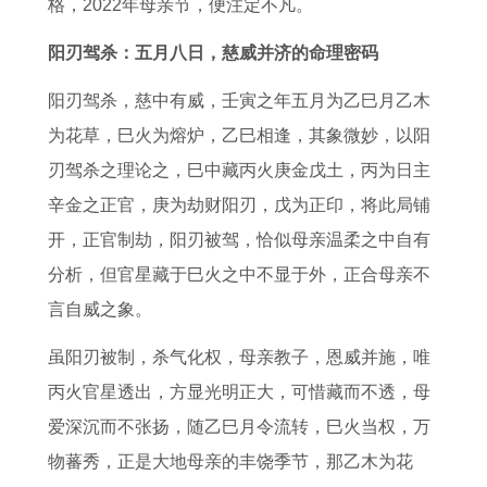
3
人
7
的
8
5
8
格，2022年母亲节，便注定不凡。
年
的
年
属
年
年
年
阳刃驾杀：五月八日，慈威并济的命理密码
属
爱
事
猴
属
属
属
阳刃驾杀，慈中有威，壬寅之年五月为乙巳月乙木
牛
情
业
人
猴
鸡
马
为花草，巳火为熔炉，乙巳相逢，其象微妙，以阳
男
婚
和
人
2
2
刃驾杀之理论之，巳中藏丙火庚金戊土，丙为日主
女
姻
财
2
0
0
辛金之正官，庚为劫财阳刃，戊为正印，将此局铺
2
分
运
0
2
2
开，正官制劫，阳刃被驾，恰似母亲温柔之中自有
0
析
好
2
7
7
分析，但官星藏于巳火之中不显于外，正合母亲不
2
吗
7
年
年
言自威之象。
7
年
运
事
年
偏
势
业
虽阳刃被制，杀气化权，母亲教子，恩威并施，唯
运
财
和
和
丙火官星透出，方显光明正大，可惜藏而不透，母
势
运
财
财
爱深沉而不张扬，随乙巳月令流转，巳火当权，万
和
投
运
运
物蕃秀，正是大地母亲的丰饶季节，那乙木为花