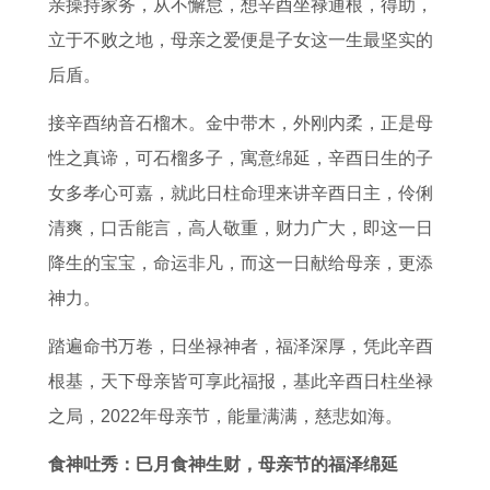
亲操持家务，从不懈怠，想辛酉坐禄通根，得助，
立于不败之地，母亲之爱便是子女这一生最坚实的
后盾。
接辛酉纳音石榴木。金中带木，外刚内柔，正是母
性之真谛，可石榴多子，寓意绵延，辛酉日生的子
女多孝心可嘉，就此日柱命理来讲辛酉日主，伶俐
清爽，口舌能言，高人敬重，财力广大，即这一日
降生的宝宝，命运非凡，而这一日献给母亲，更添
神力。
踏遍命书万卷，日坐禄神者，福泽深厚，凭此辛酉
根基，天下母亲皆可享此福报，基此辛酉日柱坐禄
之局，2022年母亲节，能量满满，慈悲如海。
食神吐秀：巳月食神生财，母亲节的福泽绵延