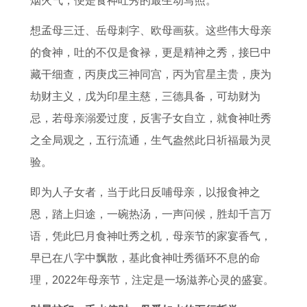
烟火气，便是食神吐秀的最生动写照。
想孟母三迁、岳母刺字、欧母画荻。这些伟大母亲
的食神，吐的不仅是食禄，更是精神之秀，接巳中
藏干细查，丙庚戊三神同宫，丙为官星主贵，庚为
劫财主义，戊为印星主慈，三德具备，可劫财为
忌，若母亲溺爱过度，反害子女自立，就食神吐秀
之全局观之，五行流通，生气盎然此日祈福最为灵
验。
即为人子女者，当于此日反哺母亲，以报食神之
恩，踏上归途，一碗热汤，一声问候，胜却千言万
语，凭此巳月食神吐秀之机，母亲节的家宴香气，
早已在八字中飘散，基此食神吐秀循环不息的命
理，2022年母亲节，注定是一场滋养心灵的盛宴。