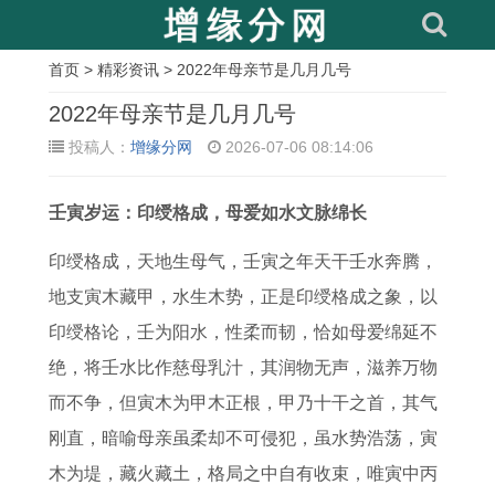
首页
>
精彩资讯
> 2022年母亲节是几月几号
相
2022年母亲节是几月几号
关
投稿人：
增缘分网
2026-07-06 08:14:06
文
壬寅岁运：印绶格成，母爱如水文脉绵长
章
1
属
属
出
1
牛
2
1
印绶格成，天地生母气，壬寅之年天干壬水奔腾，
9
猪
猴
生
9
与
0
9
地支寅木藏甲，水生木势，正是印绶格成之象，以
7
女
的
于
6
哪
0
7
印绶格论，壬为阳水，性柔而韧，恰如母爱绵延不
3
人
2
阴
8
个
5
8
绝，将壬水比作慈母乳汁，其润物无声，滋养万物
年
爱
0
历
年
生
年
年
而不争，但寅木为甲木正根，甲乃十干之首，其气
属
情
2
十
属
肖
属
属
刚直，暗喻母亲虽柔却不可侵犯，虽水势浩荡，寅
牛
婚
7
一
猴
最
鸡
马
木为堤，藏火藏土，格局之中自有收束，唯寅中丙