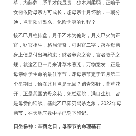
财
资
怎
怎
草，为藤萝，系甲才能显贵，独木则柔弱，正喻子
运
方
么
么
女需依附母亲方可成长，想母亲十月怀胎，一朝分
怎
向
样
样
娩，岂非阳刃驾杀、化险为夷的过程？
么
接乙巳月柱排盘，月干乙木为偏财，月支巳火为正
样
官，财官相生，格局清奇，可财官二字，落在母亲
身上便是付出与约束：财者养家之资，官者教子之
规，就这乙巳一月来讲草木葱茏，万物竞发，正是
母亲给予生命的最佳季节，即母亲节定于五月第二
个星期日，恰在此月岂是无因？踏青郊野，萱草花
开，正是我国的母亲花，凭栏远眺，满目生机，皆
是母爱的延续，基此乙巳阳刃驾杀之象，2022年母
亲节，在天地气数中早已刻下印记。
日坐禄神：辛酉之日，母亲节的命理基石