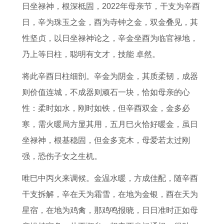
日坐禄神，根深柢固，2022年母亲节，干支为辛酉
日，辛为珠玉之金，酉为寺钟之金，双金叠见，其
性坚贞，以日坐禄神论之，辛金坐酉为临官禄地，
乃上等日柱，聪明有文才，技能 卓然。
将此辛酉日柱细剖。辛金为阴金，其质柔韧，成器
则价值连城，不成器则顽石一块，恰如母亲的心
性：柔时如水，刚时如铁，但辛酉双金，金多必
寒，需火暖局方显其用，五月巳火恰好暖金，虽日
坐禄神，根基稳固，但金多克木，母爱若太过刚
强，恐伤子女之生机。
唯巳中丙火来调候。金温水暖，方成佳配，随辛酉
干支拆解，辛在天为霜雪，在地为金银，酉在天为
星宿，在地为鸡禽，那鸡鸣报晓，日日准时正如母