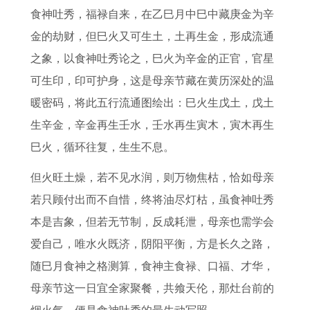
食神吐秀，福禄自来，在乙巳月中巳中藏庚金为辛
金的劫财，但巳火又可生土，土再生金，形成流通
之象，以食神吐秀论之，巳火为辛金的正官，官星
可生印，印可护身，这是母亲节藏在黄历深处的温
暖密码，将此五行流通图绘出：巳火生戊土，戊土
生辛金，辛金再生壬水，壬水再生寅木，寅木再生
巳火，循环往复，生生不息。
但火旺土燥，若不见水润，则万物焦枯，恰如母亲
若只顾付出而不自惜，终将油尽灯枯，虽食神吐秀
本是吉象，但若无节制，反成耗泄，母亲也需学会
爱自己，唯水火既济，阴阳平衡，方是长久之路，
随巳月食神之格测算，食神主食禄、口福、才华，
母亲节这一日宜全家聚餐，共飨天伦，那灶台前的