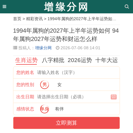
首页
>
精彩资讯
> 1994年属狗的2027年上半年运势如何 94年属狗2027年运势和财运怎么样
相
1994年属狗的2027年上半年运势如何 94
关
年属狗2027年运势和财运怎么样
投稿人：
增缘分网
2026-07-06 08:14:01
文
生肖运势
八字精批
2026运势
十年大运
章
金
6
农
1
2
2
2
2
您的姓名
玉
8
历
9
0
0
0
0
您的性别
男
女
良
年
生
7
2
0
2
0
缘
女
辰
7
0
4
3
0
出生日期
打
猴
八
年
年
属
年
年
感情状态
单身
有伴
一
2
字
出
下
猴
3
属
立即测算
动
0
时
生
半
2
月
龙