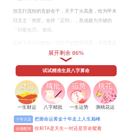
的
么
运
样
但五行流转的玄妙在于，天干丁火高悬，恰为甲木
程
日主之「伤官」化作「正印」，形成极为关键的
「印星化刃」 效应。
这枚丁火正印犹如一顶庄严的智慧冠冕。直接覆盖
在戌土暗藏的辛金刀刃之上将刑伤带来的锐气与风
展开剩余 86%
险，巧妙转化为通过学识、权柄、长辈贵人而获得
试试精准生辰八字算命
的庇护与机遇。
凭借此天干透印的贵格。1994年属狗者在上半年绝
非被动挨打之局，而是手握一张需要主动解码的命
运星图，每一步都需在「风险」与「庇护」的狭窄
一生财运
八字精批
一生运势
测桃花运
缝隙中精准穿行。
把握命运黄金十年走上人生巅峰
十年大运
未戌相破紧随相刑而来。在2027年上半年为94年属
你和TA是天生一对还是苦命鸳鸯
合婚配对