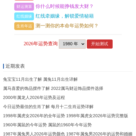
狗人的心理状态与亲密关系领域刻下更深的裂痕，
你什么时候能挣钱发大财？
财运测算
相破，是为损坏、毁坏、内部撕裂，其力阴柔而绵
红线牵姻缘，解锁爱情秘籍
红线姻缘
长，不如相冲激烈，却像白蚁蛀梁，悄然瓦解信任
测一测你的本命年运势如何？
生肖年运
与稳定的根基。
起于立春之后，卯月木旺土死，未戌之间的破耗之
力被放大，土代表脾胃、也代表稳定感和诚信，命
主极易在上半年尤其是第二季度，体验到深切的孤
近期发表
独感与不被理解的委屈，与伴侣、至交或核心合作
兔宝宝11月出生了解 属兔11月出生详解
伙伴之间，可能因微不足道的旧事或价值观的微妙
属马喜爱的饰品摆件了解 2022属马财运饰品摆件选择
偏差，爆发出一场摧毁性的信任危机。
2000年属龙人2026年运势及运程
今日运势最佳的生肖了解 每月十二生肖运势详解
踏入丙午月夏火炎炎。火旺土燥，此破星更得火势
1998年属虎女2026年的全年运势 1998年属虎女2026年运势完整版
催助，情绪波动剧烈，容易有冲动决策，尤其是关
1960年属鼠的今年运势 属鼠的1960年今年运势
联共同资产、家庭投资等项目，稍有差池便入困
1987年属兔男人2026年运势颜色 1987年属兔男2026年的运势和婚姻