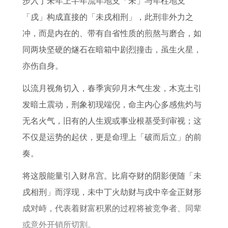
步入丁未年上半年流年地支「未」与年柱地支
0
7
0
3
0
「戌」构成直接的「未戌相刑」，此刑非外力之
2
7
2
月
年
冲，而是内在的、带有自省性质的煎熬与磨合，如
6
年
6
1
属
同两块坚硬的燧石在暗箱中剧烈撞击，虽生火星，
猴
出
年
3
龙
亦伤自身。
运
生
考
日
男
势
属
运
五
在
以流月视角切入，春季寅卯月木气生发，木克土引
蛇
如
行
2
发暗土震动，刑象初现端倪，命主内心多感焦灼与
男
何
穿
0
无名火气，旧有的人生观或事业根基受到审视；这
在
衣
2
不仅是运势的起伏，更是命理上「破而后立」的前
2
6
奏。
0
年
将这股能量引入财帛宫。比肩夺财的阴影便随「未
2
婚
戌相刑」而浮现，未中丁火劫财与戌中辛金正财形
6
姻
成对峙，代表着财富积累的过程将被竞争者、同辈
年
怎
或意外开销所切割。