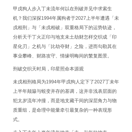
物
2
辰
属
年
0
1
男
甲戌狗人步入丁未流年何以在刑破并见中求索生
金
6
农
蛇
多
2
2
2
机？我们深探1994年属狗者于2027上半年遭遇「未
玉
年
历
男
少
6
日
0
戌相刑」与「未戌相破」双重格局下的运势轨迹，
良
运
生
在
天
考
五
2
分析天干丁火正印与地支未土劫财怎样交织成「印
缘
势
辰
2
2
运
行
6
星化刃」之机与「比劫夺财」之险，进而勾勒其在
打
怎
八
0
0
2
穿
年
事业攀峰、财路攻守、情缘明晦间的繁复图景。
一
么
字
2
2
0
衣
可
个
样
查
6
0
0
指
以
刑破交织天时局，印星照命本源观
生
6
询
全
年
4
南
结
未戌相刑格局为1994年甲戌狗人定下了2027丁未年
肖
8
年
下
属
2
婚
上半年颠簸与蜕变并存的基调，这并非浅表层面的
年
运
半
猴
0
吗
犯太岁流年冲撞，而是地支藏干间的深层角力与物
猴
势
年
的
2
2
质重组，是命理中能量牵引最复杂的一种表现形
女
1
预
在
2
0
式。
2
9
言
2
年
0