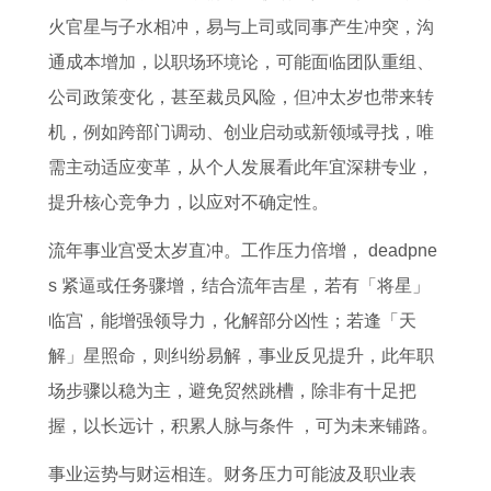
火官星与子水相冲，易与上司或同事产生冲突，沟
通成本增加，以职场环境论，可能面临团队重组、
公司政策变化，甚至裁员风险，但冲太岁也带来转
机，例如跨部门调动、创业启动或新领域寻找，唯
需主动适应变革，从个人发展看此年宜深耕专业，
提升核心竞争力，以应对不确定性。
流年事业宫受太岁直冲。工作压力倍增， deadpne
s 紧逼或任务骤增，结合流年吉星，若有「将星」
临宫，能增强领导力，化解部分凶性；若逢「天
解」星照命，则纠纷易解，事业反见提升，此年职
场步骤以稳为主，避免贸然跳槽，除非有十足把
握，以长远计，积累人脉与条件 ，可为未来铺路。
事业运势与财运相连。财务压力可能波及职业表