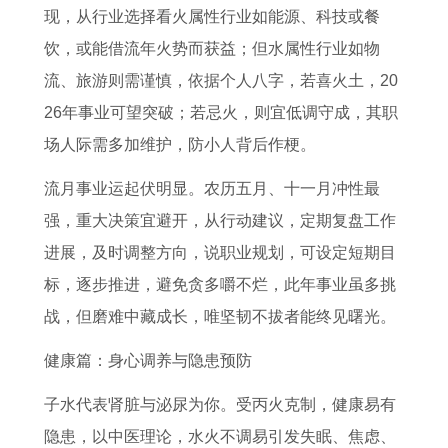
现，从行业选择看火属性行业如能源、科技或餐
饮，或能借流年火势而获益；但水属性行业如物
流、旅游则需谨慎，依据个人八字，若喜火土，20
26年事业可望突破；若忌火，则宜低调守成，其职
场人际需多加维护，防小人背后作梗。
流月事业运起伏明显。农历五月、十一月冲性最
强，重大决策宜避开，从行动建议，定期复盘工作
进展，及时调整方向，说职业规划，可设定短期目
标，逐步推进，避免贪多嚼不烂，此年事业虽多挑
战，但磨难中藏成长，唯坚韧不拔者能终见曙光。
健康篇：身心调养与隐患预防
子水代表肾脏与泌尿为你。受丙火克制，健康易有
隐患，以中医理论，水火不调易引发失眠、焦虑、