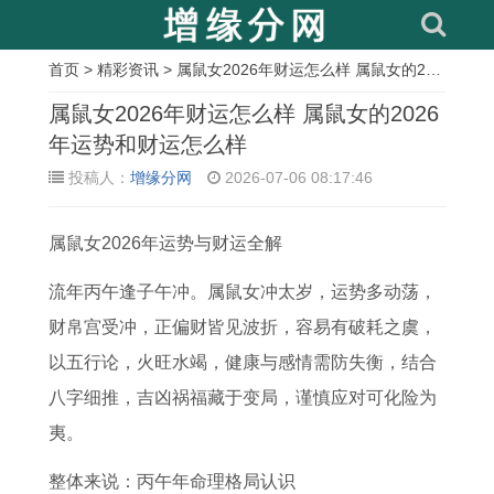
首页
>
精彩资讯
> 属鼠女2026年财运怎么样 属鼠女的2026年运势和财运怎么样
相
属鼠女2026年财运怎么样 属鼠女的2026
关
年运势和财运怎么样
投稿人：
增缘分网
2026-07-06 08:17:46
文
章
属鼠女2026年运势与财运全解
属
7
1
2
1
正
1
结
蛇
1
9
0
9
月
9
婚
流年丙午逢子午冲。属鼠女冲太岁，运势多动荡，
房
年
7
2
7
十
7
吉
财帛宫受冲，正偏财皆见波折，容易有破耗之虞，
屋
猪
1
1
2
一
5
日
以五行论，火旺水竭，健康与感情需防失衡，结合
大
女
年
猪
年
开
属
如
八字细推，吉凶祸福藏于变局，谨慎应对可化险为
门
2
属
年
属
市
兔
何
夷。
安
0
猪
猪
鼠
是
女
选
整体来说：丙午年命理格局认识