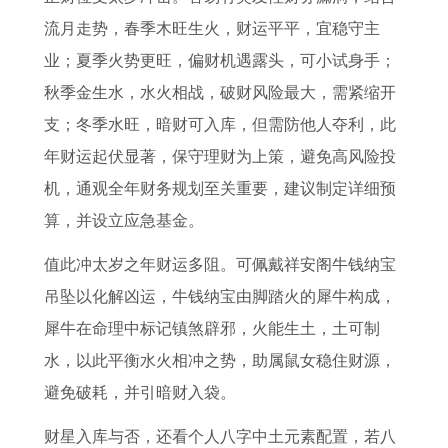
1
流月走势，春季木旺生火，财运平平，宜稳守主
年
业；夏季火势更旺，偏财机遇露头，可小试身手；
出
秋季金生水，水火相战，破财风险最大，需紧缩开
生
支；冬季水旺，暗财可入库，但需防他人夺利，此
年财运起伏显著，保守理财为上策，避免高风险投
机，通观全年财务规划至关重要，建议制定详细预
算，并设立应急基金。
值此冲太岁之年财运多阻。可佩戴祥安阁牛钱纳宝
吊坠以化解凶运，牛钱纳宝由脚踏火的犀牛构成，
犀牛在命理中标记镇煞辟邪，火能生土，土可制
水，以此平衡水火相冲之势，助属鼠女稳住财源，
避免破耗，并引暗财入袋。
财星入库与否，还看个人八字中土元素配置，若八