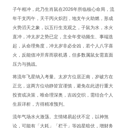
装
2
人
人
男
否
在
取
子午相冲，此乃生肖鼠在2026年所临核心命局，流
吉
6
2
运
2
吉
2
时
年干支丙午，天干丙火炽烈，地支午火助燃，形成
日
年
0
势
0
日
0
辰
火势滔天之象，以五行生克观之，子鼠为水，水火
属
每
2
2
2
正
2
本
直冲，冲太岁之势已定，主全年变动频生、事端迭
蛇
月
7
0
6
月
6
月
起，从命理角度，冲太岁非必全凶，若个人八字喜
装
运
年
2
年
十
年
吉
火，反能借冲开库而获机遇，但多数属鼠女需直面
修
势
事
1
运
一
每
日
压力与挑战。
吉
及
业
年
势
开
月
时
日
运
运
猪
7
工
运
辰
将流年飞星纳入考量。太岁方位居正南，岁破方在
程
势
年
1
时
势
一
正北，这两方位动静皆宜谨慎，避免在此进行重大
7
如
人
年
辰
1
览
投资或决策，唯命理深奥，吉凶交织，需结合个人
1
何
生
在
9
表
生辰详析，方得精准预判。
年
2
运
2
7
流年气场水火激荡。主情绪易起伏不定，以神煞
猪
0
势
0
5
论，可能有「大耗」「栏干」等凶星暗伏，增财务