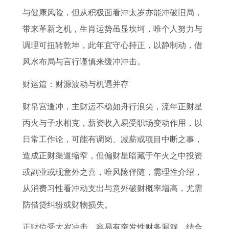
女
2
展
2
年
与健康风险，但从积极面看冲太岁亦能冲破旧局，
2
7
望
6
属
带来革新之机，生肖运势虽显坎坷，唯个人努力与
0
属
年
兔
调理可扭转乾坤，此年宜守心持正，以静制动，借
2
猪
运
女
风水布局与言行谨慎来缓冲冲击。
6
人
势
2
年
全
全
0
财运篇：财源波动与机遇并存
每
年
年
2
财帛宫逢冲，主财运不稳如舟行浪尖，流年正财星
月
运
运
6
丙火与子水相克，薪资收入易受职场变动作用，以
运
势
势
年
日常工作论，可能有调岗、减薪或项目中断之事，
势
运
每
造成正财渠道缩窄，但偏财星暗藏于午火之中投资
完
程
月
或副业或现意外之喜，唯风险伴随，需理性介绍，
整
1
运
从消费习性看冲动支出与意外破财概率增高，尤需
版
9
势
防借贷纠纷或财物损失。
7
正财位受太岁冲击。容易有突发性财务漏洞，结合