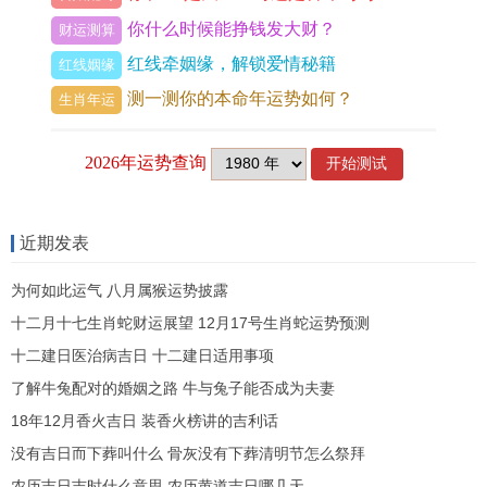
稳定不用操心，安安稳稳过一辈子。
你什么时候能挣钱发大财？
财运测算
脚底有痣的人古时候说是脚踏七星。出现...在脚底
红线牵姻缘，解锁爱情秘籍
红线姻缘
板的痣，让...有呼风唤雨的领导力，这颗痣最能干
测一测你的本命年运势如何？
生肖年运
的女人天生就是当领导的料，在职场上能呼风唤
雨，在团队里能一呼百应，有机遇云游四海出外旅
游，事业上必有一番作为，她们认真努力去拼，总
能打拼出属于自己的一片天。
近期发表
脖子右侧有痣，这叫屋下藏金，出现...在脖子右边
为何如此运气 八月属猴运势披露
的痣，让...有贵人扶持的好运，这颗痣最有靠山的
十二月十七生肖蛇财运展望 12月17号生肖蛇运势预测
女人遇事有人帮出门不受欺，自身财运普通也没关
十二建日医治病吉日 十二建日适用事项
系，能享受别人的照顾，一生安乐无忧，后脖子有
了解牛兔配对的婚姻之路 牛与兔子能否成为夫妻
痣也是福，财富显而不露，福泽绵长，这颗痣长在
18年12月香火吉日 装香火榜讲的吉利话
没有吉日而下葬叫什么 骨灰没有下葬清明节怎么祭拜
右边，就是老天爷给你安排好了靠山。
农历吉日吉时什么意思 农历黄道吉日哪几天