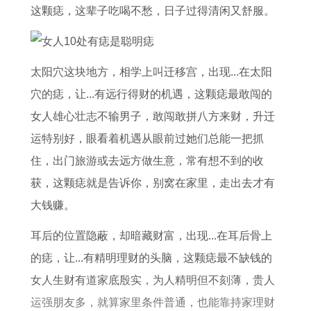
2
属
0
这颗痣，这辈子吃喝不愁，日子过得清闲又舒服。
年
鸡
2
属
的
6
马
人
年
太阳穴这块地方，相学上叫迁移宫，出现...在太阳
在
在
婚
穴的痣，让...有远行得财的机遇，这颗痣最敢闯的
2
2
姻
女人雄心壮志不输男子，敢闯敢拼八方来财，升迁
0
0
感
运特别好，眼看着机遇从眼前过她们总能一把抓
2
2
情
住，出门旅游或去远方做生意，常有想不到的收
6
6
状
获，这颗痣就是告诉你，别窝在家里，走出去才有
全
年
况
大钱赚。
年
的
耳后的位置隐蔽，却暗藏财富，出现...在耳后骨上
运
运
的痣，让...有精明理财的头脑，这颗痣最不缺钱的
势
势
女人生财有道家底殷实，为人精明但不刻薄，贵人
如
运强朋友多，就算家里条件普通，也能靠持家理财