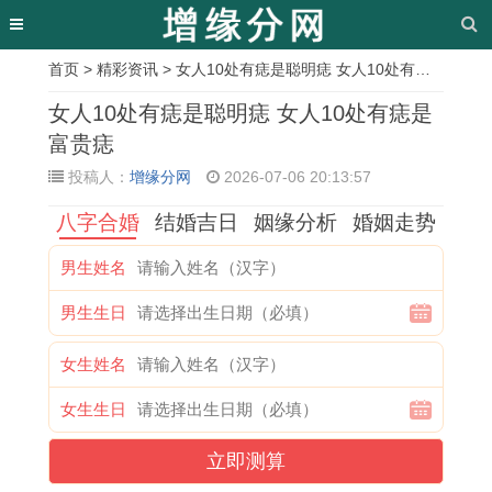
首页
>
精彩资讯
> 女人10处有痣是聪明痣 女人10处有痣是富贵痣
相
女人10处有痣是聪明痣 女人10处有痣是
关
富贵痣
投稿人：
增缘分网
2026-07-06 20:13:57
文
八字合婚
结婚吉日
姻缘分析
婚姻走势
章
1
1
女
1
2
1
2
8
男生姓名
8
9
生
2
0
9
0
3
男生生日
9
8
寺
星
0
8
2
年
3
2
庙
座
2
1
1
的
女生姓名
年
属
祈
最
年
年
年
猪
女生生日
多
狗
福
强
属
属
正
男
立即测算
少
男
遇
八
马
鸡
月
在