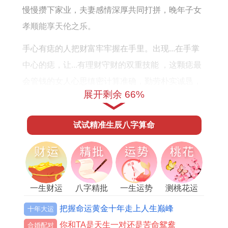
何
慢慢攒下家业，夫妻感情深厚共同打拼，晚年子女
孝顺能享天伦之乐。
手心有痣的人把财富牢牢握在手里。出现...在手掌
中心的痣，让...有理财守财的双重技能 ，这颗痣最
会管钱的女人心思缜密计算准确，勤劳朴实诚恳，
展开剩余 66%
在家里能管事，工作中精于打算，不仅能赚钱还能
守住钱，慢慢积累下殷实家底，这种人最会过日
试试精准生辰八字算命
子，该花的钱不省，不该花的一分不多掏。
下巴在面相里叫地阁。管的是晚年运势，出现...在
下巴上的痣，让...有田宅不动产的福气，这颗痣最
安稳的女人晚年富贵有保障，左下巴主财富，右下
一生财运
八字精批
一生运势
测桃花运
巴主权势，两边都主福气，爱吃是福气，能吃是福
把握命运黄金十年走上人生巅峰
十年大运
相，一辈子不缺好吃的，子女孝顺婚姻与谐，事业
你和TA是天生一对还是苦命鸳鸯
合婚配对