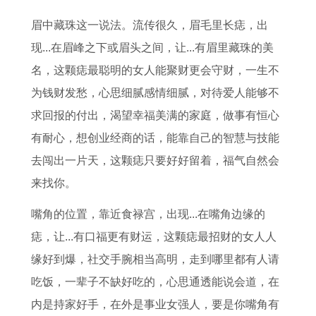
岁
2
有
大
在
的
十
2
眉中藏珠这一说法。流传很久，眉毛里长痣，出
1
0
缘
星
2
人
三
0
现...在眉峰之下或眉头之间，让...有眉里藏珠的美
8
2
人
座
0
2
2
2
名，这颗痣最聪明的女人能聚财更会守财，一生不
9
6
1
2
0
0
6
为钱财发愁，心思细腻感情细腻，对待爱人能够不
3
年
2
6
2
2
年
求回报的付出，渴望幸福美满的家庭，做事有恒心
年
运
星
年
6
1
婚
有耐心，想创业经商的话，能靠自己的智慧与技能
属
势
座
的
年
年
姻
去闯出一片天，这颗痣只要好好留着，福气自然会
什
及
最
运
运
正
怎
来找你。
么
运
强
势
势
月
样
生
程
奥
如
1
黄
8
嘴角的位置，靠近食禄宫，出现...在嘴角边缘的
肖
每
特
何
9
道
3
痣，让...有口福更有财运，这颗痣最招财的女人人
月
曼
2
8
吉
猪
缘好到爆，社交手腕相当高明，走到哪里都有人请
运
0
1
日
男
吃饭，一辈子不缺好吃的，心思通透能说会道，在
程
0
年
2
内是持家好手，在外是事业女强人，要是你嘴角有