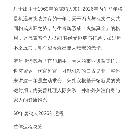
宝
吉
人
吉
有
本
女
及
对于出生于1969年的属鸡人来讲2026年丙午马年将
是
日
运
日
黄
命
2
配
是机遇与挑战并存的一年，天干丙火与地支午火共
什
4
势
购
道
年
0
偶
同构成火旺之势，与生肖鸡形成「火炼真金」的格
么
月
1
买
吉
怎
2
选
局，这代表着个人技能 将经受锤炼与打磨，虽过程
命
下
9
新
日
么
7
择
不乏压力，却有望淬炼出更为璀璨的光华。
五
葬
8
车
2
化
每
1
行
最
7
全
0
解
月
9
流年运势既有「官印相生」带来的事业进阶契机。
属
佳
部
1
2
财
8
也需警惕「伤官见官」可能引发的口舌是非，整体
什
吉
费
4
0
运
8
来讲这一年是主动求变、凭扎实根基开拓新局的关
么
日
用
年
2
6
年
键时期，需妥善处理人际关系，并格外关注自身与
2
5
6
6
属
家人的健康维系。
0
月
年
年
龙
69年属鸡人2026年运程
2
黄
属
马
男
整体运程总览
6
道
马
女
的