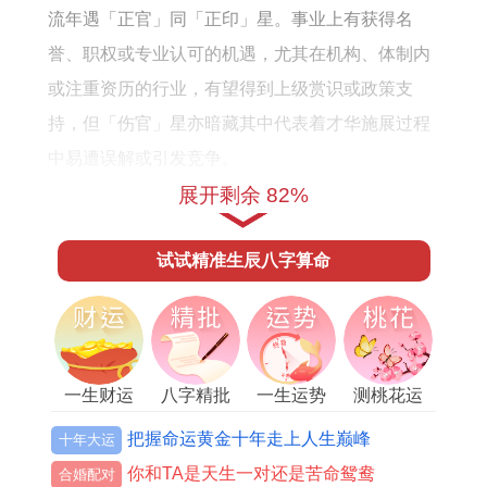
流年遇「正官」同「正印」星。事业上有获得名
誉、职权或专业认可的机遇，尤其在机构、体制内
或注重资历的行业，有望得到上级赏识或政策支
持，但「伤官」星亦暗藏其中代表着才华施展过程
中易遭误解或引发竞争。
展开剩余 82%
对于从事创意、技术或法律工作的属鸡人需特别注
意文件细节与言行分寸，避免因表达直率而授人以
试试精准生辰八字算命
柄，上半年或有岗位变动、职责加重之象，需快速
适应，下半年「印星」助力明显，适合进修深造、
考取资格或进行长远规划，创业人士此年宜守稳基
本盘，合作事宜务必理清权责，书面为凭。
一生财运
八字精批
一生运势
测桃花运
财富运势走向
把握命运黄金十年走上人生巅峰
十年大运
你和TA是天生一对还是苦命鸳鸯
财运受到「官印相生」的间接作用。正财收入较为
合婚配对