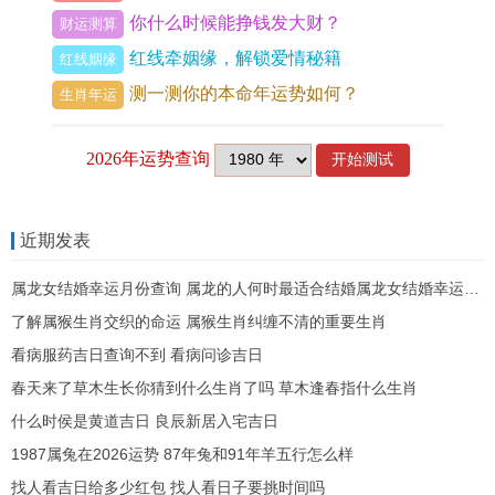
你什么时候能挣钱发大财？
稳定，甚至有因职位提升而带来的加薪机遇，但财
财运测算
红线牵姻缘，解锁爱情秘籍
星不显，偏财与投资运则需格外谨慎，「劫财」信
红线姻缘
测一测你的本命年运势如何？
号隐约浮现，需提防合作破财、他人借贷不还或投
生肖年运
资陷阱，不可为人作保，亦不宜参与高风险或陌生
领域的投机项目。
此年财运的关键在于「节流」同「守成」。可将资
近期发表
金用于提升专业技能或家庭必要开支，若有置产打
算，需仔细核查合同条款，通过佩戴【
祥安阁聚宝
属龙女结婚幸运月份查询 属龙的人何时最适合结婚属龙女结婚幸运月份
皆财
】，帮助增强财库的稳固能量，催旺正财，守
了解属猴生肖交织的命运 属猴生肖纠缠不清的重要生肖
护既有财富。
看病服药吉日查询不到 看病问诊吉日
春天来了草木生长你猜到什么生肖了吗 草木逢春指什么生肖
情感与家庭运势
什么时侯是黄道吉日 良辰新居入宅吉日
感情方面印星过旺。可能造成性格趋于内向或固
1987属兔在2026运势 87年兔和91年羊五行怎么样
执，与伴侣沟通时缺乏弹性，已婚的属鸡人此年需
找人看吉日给多少红包 找人看日子要挑时间吗