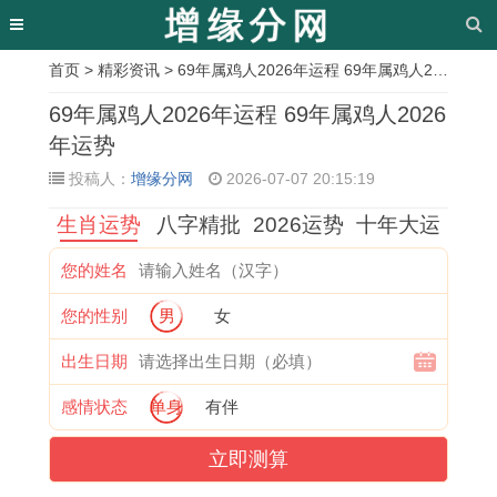
首页
>
精彩资讯
> 69年属鸡人2026年运程 69年属鸡人2026年运势
相
69年属鸡人2026年运程 69年属鸡人2026
关
年运势
投稿人：
增缘分网
2026-07-07 20:15:19
文
生肖运势
八字精批
2026运势
十年大运
章
2
怎
2
购
二
2
1
属
您的姓名
0
么
0
买
零
0
9
龙
您的性别
男
女
2
选
2
新
一
2
6
男
6
丧
6
车
九
6
6
婚
出生日期
年
葬
年
怎
年
年
年
姻
感情状态
单身
有伴
马
时
属
么
有
属
属
运
立即测算
宝
辰
兔
择
没
马
马
势