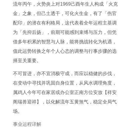
年
吉
本
2
婚
流年丙午，火势炎上对1969己酉年生人构成「火克
的
日
命
0
姻
金」之象，但己土透干，可化火生金，有了「伤官
马
一
年
2
状
配印」的潜在有利格局，这代表着全年运程主基调
宝
览
运
7
况
为「先抑后扬」，前期可能感到束缚与压力，但凭
宝
表
势
年
分
借多年积累的智慧与人脉，能将挑战转化为机遇，
五
如
的
析
值此运势转换之年个人心态的调整与行事步骤的选
行
何
运
择至关重要。
属
化
势
不可冒进，亦不宜消极守成，而应以稳健的步伐，
什
解
和
在变动中寻找并巩固自身位置，从风水调理角度，
么
婚
属鸡人今年可在家居或办公室正南方位安放【祥安
命
姻
阁瑞兽迎祥】，以化解流年五黄煞气，稳定全局气
状
场。
况
事业运程详解