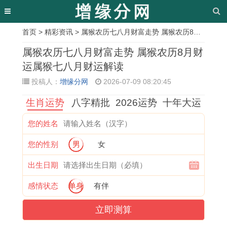
首页
>
精彩资讯
> 属猴农历七八月财富走势 属猴农历8月财运属猴七八月财运解读
相
属猴农历七八月财富走势 属猴农历8月财
关
运属猴七八月财运解读
投稿人：
增缘分网
2026-07-09 08:20:45
文
生肖运势
八字精批
2026运势
十年大运
章
2
四
1
杭
1
属
六
2
您的姓名
0
月
9
州
9
牛
月
0
您的性别
男
女
0
属
8
乔
8
男
吉
1
4
猴
3
迁
4
今
日
6
出生日期
猴
人
猪
吉
属
年
结
年
感情状态
单身
有伴
2
运
女
日
鼠
感
婚
出
立即测算
0
气
2
查
女
情
吉
生