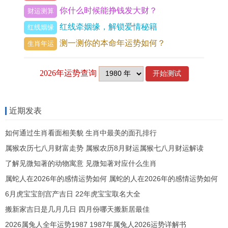
人一步注册保护，尤在自媒体、设计、策划之域，
你什么时候能挣钱发大财？
财运测算
可占先机，然勿泄核心腹案，防剽窃之伤。
红线牵姻缘，解锁爱情秘籍
红线姻缘
测一测你的本命年运势如何？
偏财透甲，恰逢庚申比肩月为猴族带来了冲刺之
生肖年运
机，以投资布局，将小额试水探路，但不可贪大冒
进，虽快钱勾引在前，却要知金旺木衰，根气易
摇，那股市、基金、之财，似近实远，有得亦速
去，接财神之礼，不如守财库之实。
近期发表
正官藏火，丙火乃偏官，丁火为正官，申月火气渐
如何通过生肖看面相美貌 生肖中最美的面孔排行
收，以纪律约束比劫无度，将冲动消费管住，此官
属猴农历七八月财富走势 属猴农历8月财运属猴七八月财运解读
星即护财之盾，但官杀亦可攻身，若求财踩界违
了解见微知著的动物寓意 见微知著对应什么生肖
属蛇人在2026年的感情运势如何 属蛇的人在2026年的感情运势如何
规，必招是非问责，虽求财路上坚持正道，虽缓却
6月虎宝宝剖宫产吉日 22年虎宝宝取名大全
稳，由此月起，须建财务条规，避后续酉月之劫。
搬新家吉日是几月几日 四月份哪天搬新居最佳
驿马星动，申金为奔波之地，属猴人足不点地，以
2026属兔人全年运势1987 1987年属兔人2026运势详解书