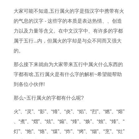
5
大
女
3
男
繁
养
好
大家可能不知道,五行属火的字是指汉字中携带有火
年
全
男
日
士
体
猫
体
的气息的汉字 - 这些字的本质是表达热情、、创造
的
集
双
是
戴
字
吗
重
力以及力量等含义。在中文汉字中、有许多的字都
全
子
否
转
,
十
属于五行...内，但属火的字却是与众不同而又强大
年
女
为
运
本
二
的。
运
追
良
戒
命
星
势
处
辰
指
牛
座
那么接下来就由为大家带来五行中属火什么东西的
解
女
吉
的
年
长
字都有啥,五行属火是有什么字的解析~希望能帮助
析
男
日
讲
养
大
到各位小伙伴!
攻
的
究
猫
后
那么~五行属火的字都有什么呢?
略
读
好
的
法
吗
体
火”、“灵”、“影”、“烽”、“炎”、“焰”、“烈”、“燃”、“熔”
黄
重
、“煮”、“熠”、“炫”、“煽”、“烽”、“焕”、“烛”、“烽”、“
历
灯”、“炮”、“烙”、“煤”、“炸”、“烤”、“烟”、“烹”、“灶”