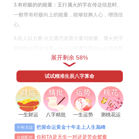
3.有积极的的能量：五行属火的字在传达信息时、
一般带有积极向上的能量，能够鼓舞人心，增强信
心。
4.给人以力量:火元素代表着力量与能量、属火的字
能够给人带来力量、让人们有勇气跟决心去追求梦
展开剩余 58%
想。
此刻，让我们来了解一下五行属火的一些典型字的
试试精准生辰八字算命
含义：
1.“火”:代表着火焰与热情~可以表达温度、渐变跟光
明等含义。
一生财运
八字精批
一生运势
测桃花运
2.“灵”:代表着聪明、敏锐 - 在文学艺术上广泛运用。
把握命运黄金十年走上人生巅峰
十年大运
3.“影”：代表着影子 - 可能表达突然出现可能迅速消
你和TA是天生一对还是苦命鸳鸯
合婚配对