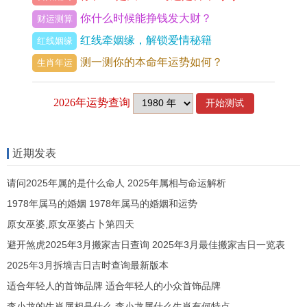
失的感觉，也可形容冥思苦想的过程。
你什么时候能挣钱发大财？
财运测算
4.“烽”：指传递信号的火炬、可以表达新闻、警告、
红线牵姻缘，解锁爱情秘籍
红线姻缘
提醒的意思。
测一测你的本命年运势如何？
生肖年运
5.“炎”：代表着火的热度跟热情 - 可以形容夏日的阳
光与热浪.
你猜怎么着？
近期发表
6.“焰”：代表着火焰跟灯光~可表达热烈、温暖的含
请问2025年属的是什么命人 2025年属相与命运解析
义。
1978年属马的婚姻 1978年属马的婚姻和运势
原女巫婆,原女巫婆占卜第四天
避开煞虎2025年3月搬家吉日查询 2025年3月最佳搬家吉日一览表
2025年3月拆墙吉日吉时查询最新版本
7.“烈”:代表着热烈、强烈、勇敢和奋斗，经常用于
适合年轻人的首饰品牌 适合年轻人的小众首饰品牌
描述天气、战斗同事业等...
李小龙的生肖属相是什么 李小龙属什么生肖有何特点