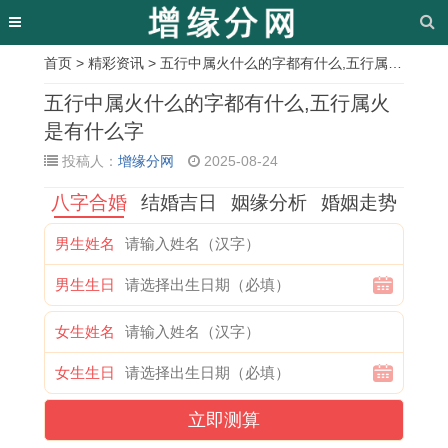
首页
>
精彩资讯
> 五行中属火什么的字都有什么,五行属火是有什么字
相
五行中属火什么的字都有什么,五行属火
关
是有什么字
投稿人：
增缘分网
2025-08-24
文
八字合婚
结婚吉日
姻缘分析
婚姻走势
章
属
女
双
2
男
尽
牛
十
男生姓名
牛
孩
子
0
戴
的
年
二
男生生日
人
成
女
2
戒
繁
本
星
在
语
怎
5
指
体
命
座
女生姓名
2
起
么
年
转
字
年
长
女生生日
0
名
追
3
运
昼
可
大
立即测算
2
字
处
月
,
的
以
后