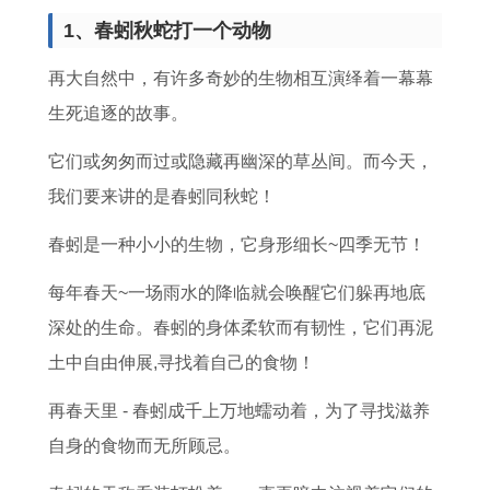
5
大
女
3
男
繁
养
好
1、春蚓秋蛇打一个动物
年
全
男
日
士
体
猫
体
的
集
双
是
戴
字
吗
重
再大自然中，有许多奇妙的生物相互演绎着一幕幕
全
子
否
转
,
十
生死追逐的故事。
年
女
为
运
本
二
它们或匆匆而过或隐藏再幽深的草丛间。而今天，
运
追
良
戒
命
星
我们要来讲的是春蚓同秋蛇！
势
处
辰
指
牛
座
春蚓是一种小小的生物，它身形细长~四季无节！
解
女
吉
的
年
长
析
男
日
讲
养
大
每年春天~一场雨水的降临就会唤醒它们躲再地底
攻
的
究
猫
后
深处的生命。春蚓的身体柔软而有韧性，它们再泥
略
读
好
的
土中自由伸展,寻找着自己的食物！
法
吗
体
再春天里 - 春蚓成千上万地蠕动着，为了寻找滋养
黄
重
自身的食物而无所顾忌。
历