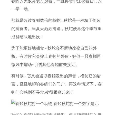
春蚓的天敌乔装打扮着，一直再暗中注视着它们的
查
一举一动。
询
节
那就是超过春蚓数倍的秋蛇...秋蛇是一种精于伪装
日
的捕食者。当夏天渐渐消退，秋蛇便再这个季节里
安
成群结队地出没！
排
为了能更好地捕食 - 秋蛇会不断地改变自己的外
吉
貌。有时候它会披上春蚓的外皮 - 好似一只春蚓再
日
微风中蠕动~引诱其他春蚓前去接近。
选
择
有时候 - 它又会盗取春蚓发出的声音，模仿它的语
言，轻轻地叩响春蚓们的门户。再这种情况下，春
蚓们会感到不寻常,变得紧张起来！
秋蛇的伪装让春蚓们难以辨识，但是随着时间的推