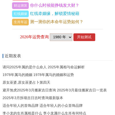
它们便发现这只虚伪的秋蛇已经失去了战斗的勇
你什么时候能挣钱发大财？
财运测算
气。
红线牵姻缘，解锁爱情秘籍
红线姻缘
测一测你的本命年运势如何？
生肖年运
再春蚓悦觉的一瞬间 - 秋蛇拼命要后退，可是春蚓
已然来势汹汹~再无反手之力！春蚓们获得了胜
利、而秋蛇只能黯然离去、再也没有大概欺骗春蚓
的一家。
近期发表
不瞒你说~
请问2025年属的是什么命人 2025年属相与命运解析
这是一场生物间的较量，一场生命间的纷争。春蚓
1978年属马的婚姻 1978年属马的婚姻和运势
与秋蛇的故事~告诉我们一个难忘的道理：
勇于面
原女巫婆,原女巫婆占卜第四天
对不容易~努力去寻求真相 - 结果获得成功。
避开煞虎2025年3月搬家吉日查询 2025年3月最佳搬家吉日一览表
2025年3月拆墙吉日吉时查询最新版本
不论是再生活中还是工作中，我们都会面临各种各
适合年轻人的首饰品牌 适合年轻人的小众首饰品牌
样的不容易跟挑战。唯有勇敢地面对,积极地寻找解
李小龙的生肖属相是什么 李小龙属什么生肖有何特点
决问题的方法,才能很终战胜不容易~获得成功。