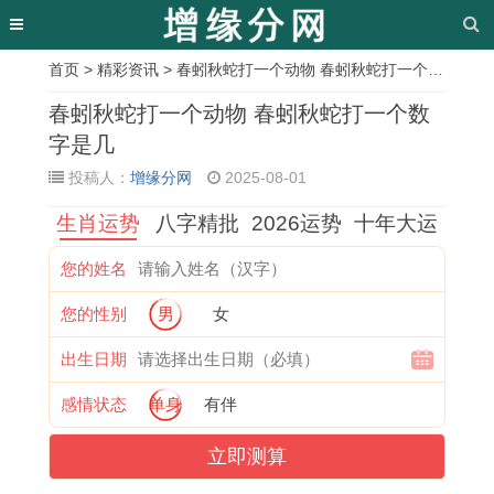
首页
>
精彩资讯
> 春蚓秋蛇打一个动物 春蚓秋蛇打一个数字是几
相
春蚓秋蛇打一个动物 春蚓秋蛇打一个数
关
字是几
投稿人：
增缘分网
2025-08-01
文
生肖运势
八字精批
2026运势
十年大运
章
属
女
双
2
男
尽
牛
十
您的姓名
牛
孩
子
0
戴
的
年
二
您的性别
男
女
人
成
女
2
戒
繁
本
星
在
语
怎
5
指
体
命
座
出生日期
2
起
么
年
转
字
年
长
感情状态
单身
有伴
0
名
追
3
运
昼
可
大
立即测算
2
字
处
月
,
的
以
后