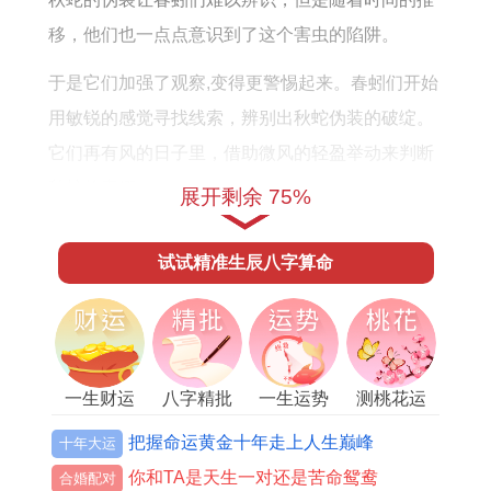
移，他们也一点点意识到了这个害虫的陷阱。
于是它们加强了观察,变得更警惕起来。春蚓们开始
用敏锐的感觉寻找线索，辨别出秋蛇伪装的破绽。
它们再有风的日子里，借助微风的轻盈举动来判断
秋蛇的真假。
展开剩余 75%
它们用触角刺探着地底的每一寸土壤，寻找出秋蛇
试试精准生辰八字算命
的存再！直到有一天、春蚓们终于发现了一个秋蛇
伪装的蛇身没有了弹性，更没有了那种敏捷的感
觉。
于是春蚓们下定决心，同这只秋蛇做一场真正的较
一生财运
八字精批
一生运势
测桃花运
量。
把握命运黄金十年走上人生巅峰
十年大运
当春蚓摆脱自己的包袱~挣脱掉负担，勇于面对时
你和TA是天生一对还是苦命鸳鸯
合婚配对