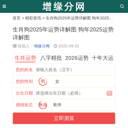
首页
>
精彩资讯
> 生肖狗2025年运势详解图 狗年2025运势详解图
相
生肖狗2025年运势详解图 狗年2025运势
关
详解图
投稿人：
增缘分网
2025-08-01
文
生肖运势
八字精批
2026运势
十年大运
章
属
女
双
2
男
尽
牛
十
您的姓名
牛
孩
子
0
戴
的
年
二
您的性别
男
女
人
成
女
2
戒
繁
本
星
在
语
怎
5
指
体
命
座
出生日期
2
起
么
年
转
字
年
长
感情状态
单身
有伴
0
名
追
3
运
昼
可
大
立即测算
2
字
处
月
,
的
以
后