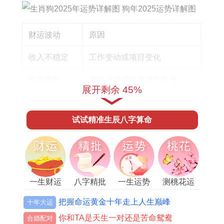
财运波动
原因
收入不稳定
工作变动或项目变化
投资风险
市场波动或投资决策不当
展开剩余 45%
面对财运的起伏，属狗的人应谨慎理财 - 避免盲目
试试精准生辰八字算命
投资，保持财务的稳定性！
在同时适当的储蓄跟保险也是必要的。
健康关注:
一生财运
八字精批
一生运势
测桃花运
健康方面，2025年生肖狗必须不一样注意。
把握命运黄金十年走上人生巅峰
十年大运
根据《生肖狗2025年运势详解图》、以下是必须关
你和TA是天生一对还是苦命鸳鸯
合婚配对