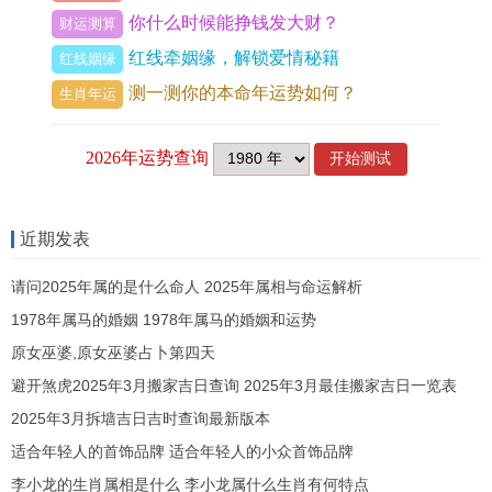
注的健康问题:
你什么时候能挣钱发大财？
财运测算
红线牵姻缘，解锁爱情秘籍
红线姻缘
健康问题
建议
测一测你的本命年运势如何？
生肖年运
压力大
多运动~放松心情
饮食不规律
保持健康饮食习惯
属狗的人应注重身体的保养 - 定期体检,保持规律的
近期发表
生活作息、避免过度劳累。
请问2025年属的是什么命人 2025年属相与命运解析
感情生活:
1978年属马的婚姻 1978年属马的婚姻和运势
原女巫婆,原女巫婆占卜第四天
感情生活方面，2025年对生肖狗来说是一个要呵护
避开煞虎2025年3月搬家吉日查询 2025年3月最佳搬家吉日一览表
的年份。
2025年3月拆墙吉日吉时查询最新版本
易经大师亲测，您可以进入》》
属狗2025运势及
适合年轻人的首饰品牌 适合年轻人的小众首饰品牌
运程详解
了解免费运势详细！
李小龙的生肖属相是什么 李小龙属什么生肖有何特点