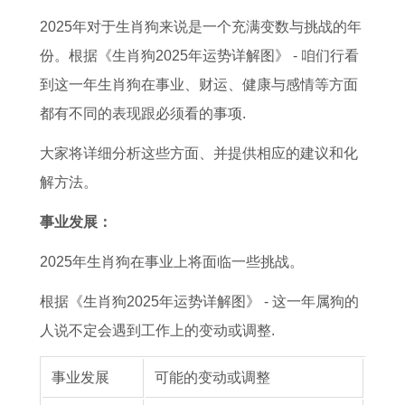
5
大
女
3
男
繁
养
好
2025年对于生肖狗来说是一个充满变数与挑战的年
年
全
男
日
士
体
猫
体
份。根据《生肖狗2025年运势详解图》 - 咱们行看
的
集
双
是
戴
字
吗
重
到这一年生肖狗在事业、财运、健康与感情等方面
全
子
否
转
,
十
都有不同的表现跟必须看的事项.
年
女
为
运
本
二
运
追
良
戒
命
星
大家将详细分析这些方面、并提供相应的建议和化
势
处
辰
指
牛
座
解方法。
解
女
吉
的
年
长
事业发展：
析
男
日
讲
养
大
2025年生肖狗在事业上将面临一些挑战。
攻
的
究
猫
后
略
读
好
的
根据《生肖狗2025年运势详解图》 - 这一年属狗的
法
吗
体
人说不定会遇到工作上的变动或调整.
黄
重
事业发展
可能的变动或调整
历