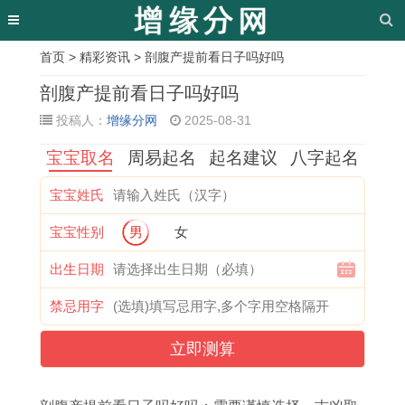
首页
>
精彩资讯
> 剖腹产提前看日子吗好吗
相
剖腹产提前看日子吗好吗
关
投稿人：
增缘分网
2025-08-31
文
宝宝取名
周易起名
起名建议
八字起名
章
宝宝姓氏
属
女
双
2
男
尽
牛
十
宝宝性别
男
女
牛
孩
子
0
戴
的
年
二
人
成
女
2
戒
繁
本
星
出生日期
在
语
怎
5
指
体
命
座
禁忌用字
2
起
么
年
转
字
年
长
立即测算
0
名
追
3
运
昼
可
大
2
字
处
月
,
的
以
后