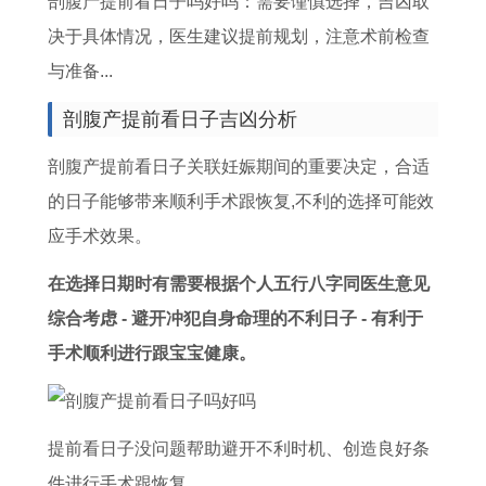
剖腹产提前看日子吗好吗：需要谨慎选择，吉凶取
5
大
女
3
男
繁
养
好
决于具体情况，医生建议提前规划，注意术前检查
年
全
男
日
士
体
猫
体
与准备...
的
集
双
是
戴
字
吗
重
全
子
否
转
,
十
剖腹产提前看日子吉凶分析
年
女
为
运
本
二
剖腹产提前看日子关联妊娠期间的重要决定，合适
运
追
良
戒
命
星
的日子能够带来顺利手术跟恢复,不利的选择可能效
势
处
辰
指
牛
座
应手术效果。
解
女
吉
的
年
长
析
男
日
讲
养
大
在选择日期时有需要根据个人五行八字同医生意见
攻
的
究
猫
后
综合考虑 - 避开冲犯自身命理的不利日子 - 有利于
略
读
好
的
手术顺利进行跟宝宝健康。
法
吗
体
黄
重
提前看日子没问题帮助避开不利时机、创造良好条
历
件进行手术跟恢复。