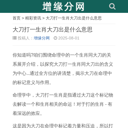
首页
>
精彩资讯
> 大刀打一生肖大刀出是什么意思
相
大刀打一生肖大刀出是什么意思
关
投稿人：
增缘分网
2025-08-01
文
你知道吗?咱们围绕命理中的一个生肖同大刀的关
章
系展开介绍，以探究大刀打一生肖同大刀出的含义
属
女
双
2
男
尽
牛
十
为中心...通过全方位的讲清楚，揭示大刀在命理中
牛
孩
子
0
戴
的
年
二
的标记意义与作用。
人
成
女
2
戒
繁
本
星
在
语
怎
5
指
体
命
座
命理学中，大刀打一生肖是指通过大刀这个标记物
2
起
么
年
转
字
年
长
去解读一个和生肖相关的命运！对于打的生肖 - 有
0
名
追
3
运
昼
可
大
着深远的效应。
2
字
处
月
,
的
以
后
这是因为大刀在命理中标记着力量和压迫，所以打