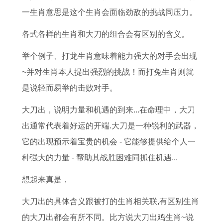
5
大
女
3
男
繁
养
好
一生肖意思是这个生肖会面临劲敌的挑战同压力。
年
全
男
日
士
体
猫
体
的
集
双
是
戴
字
吗
重
各式各样的生肖和大刀的组合会有区别的含义。
全
子
否
转
,
十
举个例子、打龙生肖意味着能力强大的对手会出现
年
女
为
运
本
二
~并对生肖本人提出强烈的挑战！而打兔生肖则就
运
追
良
戒
命
星
是说轻而易举的击败对手。
势
处
辰
指
牛
座
大刀出，说明力量和机遇的到来...在命理中，大刀
解
女
吉
的
年
长
出通常代表着好运的开端.大刀是一种锐利的武器，
析
男
日
讲
养
大
它的出现预示着宝贵的机会 - 它能够提供给个人一
攻
的
究
猫
后
种强大的力量 - 帮助其战胜困难同抓住机遇...
略
读
好
的
法
吗
体
想起来真是，
黄
重
大刀出的具体含义跟被打的生肖相关联,有区别生肖
历
的大刀出都会有所不同。比方说大刀出鸡生肖~说