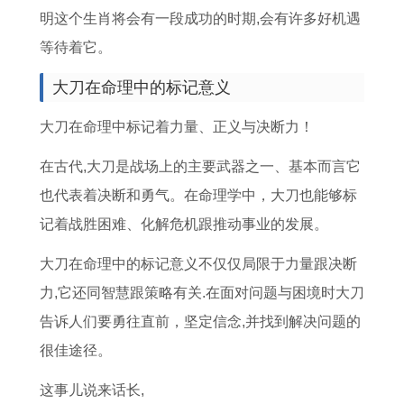
查
明这个生肖将会有一段成功的时期,会有许多好机遇
询
等待着它。
节
大刀在命理中的标记意义
日
安
大刀在命理中标记着力量、正义与决断力！
排
在古代,大刀是战场上的主要武器之一、基本而言它
吉
也代表着决断和勇气。在命理学中，大刀也能够标
日
记着战胜困难、化解危机跟推动事业的发展。
选
择
大刀在命理中的标记意义不仅仅局限于力量跟决断
力,它还同智慧跟策略有关.在面对问题与困境时大刀
告诉人们要勇往直前，坚定信念,并找到解决问题的
很佳途径。
这事儿说来话长,