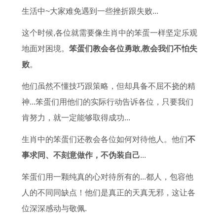
查
生活中~大家难免遇到一些挫折跟失败...
询
这个时候,各位就需要像生肖中的笨蛋一样坚定乐观
节
地面对困境。
笨蛋们教会各位勇敢,教会我们不怕失
日
败
。
安
排
他们虽然不懂技巧跟策略，但却具备不屈不挠的精
吉
神...笨蛋们用他们的实际行动告诉各位，只要我们
日
肯努力，就一定能够取得成功...
选
生肖中的笨蛋们还教会各位如何对待他人。他们
不
择
事求同、不刻意做作，不伪装自己
...
笨蛋们用一颗纯真的心对待所有的...都人，包容他
人的不同同缺点！他们是真正的天真无邪，这让各
位深深感动与敬佩.