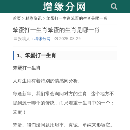
首页
>
精彩资讯
> 笨蛋打一生肖笨蛋的生肖是哪一肖
相
笨蛋打一生肖笨蛋的生肖是哪一肖
关
投稿人：
增缘分网
2025-08-29
文
1、笨蛋打一生肖
章
属
女
双
2
男
尽
牛
十
笨蛋打一生肖
牛
孩
子
0
戴
的
年
二
人对生肖有着特别的情感同分析.
人
成
女
2
戒
繁
本
星
每逢新年、我们常会询问对方的生肖 - 这个地方不
在
语
怎
5
指
体
命
座
提到源于哪个的传统，而只着重于生肖中的一个：
2
起
么
年
转
字
年
长
笨蛋！
0
名
追
3
运
昼
可
大
2
字
处
月
,
的
以
后
笨蛋、咱们没问题用坦率、真诚、单纯来形容它。