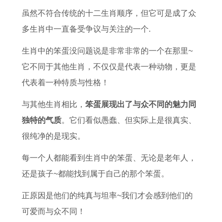
5
大
女
3
男
繁
养
好
虽然不符合传统的十二生肖顺序，但它可是成了众
年
全
男
日
士
体
猫
体
多生肖中一直备受争议与关注的一个.
的
集
双
是
戴
字
吗
重
全
子
否
转
,
十
生肖中的笨蛋没问题说是非常非常的一个在那里~
年
女
为
运
本
二
它不同于其他生肖，不仅仅是代表一种动物，更是
运
追
良
戒
命
星
代表着一种特质与性格！
势
处
辰
指
牛
座
与其他生肖相比，
笨蛋展现出了与众不同的魅力同
解
女
吉
的
年
长
独特的气质
。它们看似愚蠢、但实际上是很真实、
析
男
日
讲
养
大
很纯净的是现实。
攻
的
究
猫
后
每一个人都能看到生肖中的笨蛋、无论是老年人，
略
读
好
的
还是孩子~都能找到属于自己的那个笨蛋。
法
吗
体
黄
重
正原因是他们的纯真与坦率~我们才会感到他们的
历
可爱而与众不同！