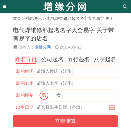
首页
>
精彩资讯
> 电气焊维修部起名名字大全易字 关于带有易字的店名
相
电气焊维修部起名名字大全易字 关于带
关
有易字的店名
投稿人：
增缘分网
2025-08-31
文
姓名详批
公司起名
五行起名
八字起名
章
属
女
双
2
男
尽
牛
十
您的姓氏
牛
孩
子
0
戴
的
年
二
您的名字
人
成
女
2
戒
繁
本
星
在
语
怎
5
指
体
命
座
您的性别
男
女
2
起
么
年
转
字
年
长
出生日期
0
名
追
3
运
昼
可
大
立即测算
2
字
处
月
,
的
以
后