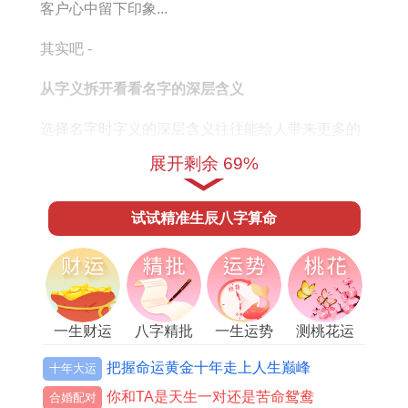
客户心中留下印象...
其实吧 -
从字义拆开看看名字的深层含义
选择名字时字义的深层含义往往能给人带来更多的
联想。
展开剩余 69%
其实吧,以“易焊”为例，“焊”字本身就同电气焊维修密
试试精准生辰八字算命
切相关、而“易”字则赋予了这个名字一种灵活和简
易的感觉！这样的名字让客户在看到时能够迅速理
解服务的性质，在同时也传达了企业的专业性同效
率。
一生财运
八字精批
一生运势
测桃花运
品牌形象的塑造与市场定位
把握命运黄金十年走上人生巅峰
十年大运
一个好的名字能够帮助企业塑造良好的品牌形象...
你和TA是天生一对还是苦命鸳鸯
合婚配对