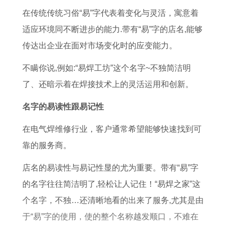
查
在传统传统习俗“易”字代表着变化与灵活，寓意着
询
适应环境同不断进步的能力.带有“易”字的店名,能够
节
传达出企业在面对市场变化时的应变能力。
日
安
不瞒你说,例如:“易焊工坊”这个名字~不独简洁明
排
了、还暗示着在焊接技术上的灵活运用和创新。
吉
名字的易读性跟易记性
日
在电气焊维修行业，客户通常希望能够快速找到可
选
靠的服务商。
择
店名的易读性与易记性显的尤为重要。带有“易”字
的名字往往简洁明了,轻松让人记住！“易焊之家”这
个名字，不独…还清晰地看的出来了服务,尤其是由
于“易”字的使用，使的整个名称越发顺口，不难在