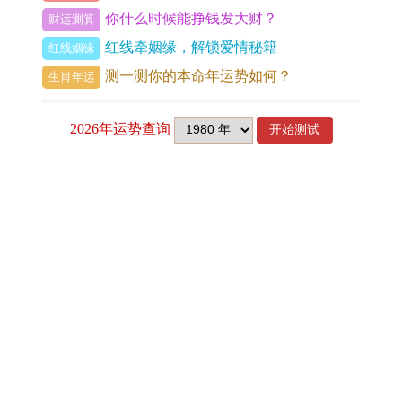
你什么时候能挣钱发大财？
财运测算
在电气焊维修行业，品牌形象的建立不仅仅依赖于
红线牵姻缘，解锁爱情秘籍
红线姻缘
服务质量、名字的选择同样关键。打个比方“易焊科
测一测你的本命年运势如何？
生肖年运
技”，这个名字不仅突出了技术含量，还暗示了企业
在焊接领域的专业性与前瞻性...
这样的名称能够吸引哪些对技术有较高的客户，帮
助企业在市场中找到自己的定位。
近期发表
结合行业特点进行命名
请问2025年属的是什么命人 2025年属相与命运解析
在电气焊维修行业~行业特点的结合能使名字越发
1978年属马的婚姻 1978年属马的婚姻和运势
贴切。
原女巫婆,原女巫婆占卜第四天
避开煞虎2025年3月搬家吉日查询 2025年3月最佳搬家吉日一览表
比如“易焊维修中心”,这个名字不独…还简单明了，
2025年3月拆墙吉日吉时查询最新版本
还清晰地表达了企业的服务与专业领域...这样的命
适合年轻人的首饰品牌 适合年轻人的小众首饰品牌
名方式能够帮助客户在第一时间理解服务的性质，
李小龙的生肖属相是什么 李小龙属什么生肖有何特点