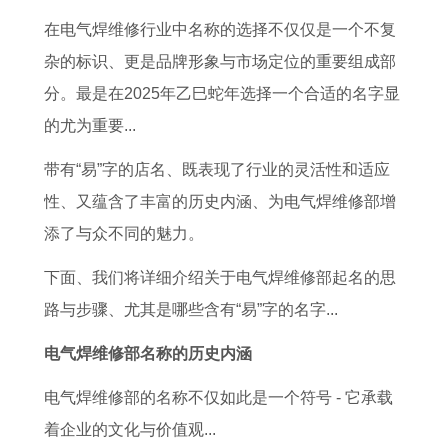
5
大
女
3
男
繁
养
好
在电气焊维修行业中名称的选择不仅仅是一个不复
年
全
男
日
士
体
猫
体
杂的标识、更是品牌形象与市场定位的重要组成部
的
集
双
是
戴
字
吗
重
分。最是在2025年乙巳蛇年选择一个合适的名字显
全
子
否
转
,
十
的尤为重要...
年
女
为
运
本
二
运
追
良
戒
命
星
带有“易”字的店名、既表现了行业的灵活性和适应
势
处
辰
指
牛
座
性、又蕴含了丰富的历史内涵、为电气焊维修部增
解
女
吉
的
年
长
添了与众不同的魅力。
析
男
日
讲
养
大
下面、我们将详细介绍关于电气焊维修部起名的思
攻
的
究
猫
后
路与步骤、尤其是哪些含有“易”字的名字...
略
读
好
的
电气焊维修部名称的历史内涵
法
吗
体
黄
重
电气焊维修部的名称不仅如此是一个符号 - 它承载
历
着企业的文化与价值观...