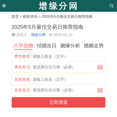
首页
>
精彩资讯
> 2025年5月最佳交易日推荐指南
相
2025年5月最佳交易日推荐指南
关
投稿人：
增缘分网
2025-05-10
文
八字合婚
结婚吉日
姻缘分析
婚姻走势
章
男生姓名
属
女
双
2
男
尽
牛
十
男生生日
牛
孩
子
0
戴
的
年
二
人
成
女
2
戒
繁
本
星
女生姓名
在
语
怎
5
指
体
命
座
女生生日
2
起
么
年
转
字
年
长
0
名
追
3
运
昼
可
大
立即测算
2
字
处
月
,
的
以
后