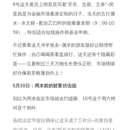
查
8号这天黄历上明晃晃写着“开市、交易、立券”~简
询
直就是为金融市场量身定制的日子。当天的五行属
节
水 - 水主财 - 配合乙巳时的能量爆发期（9：00-10:
日
59），特别适合短线操作和基金申购。
安
不过要看这天冲羊煞东~属羊的朋友最好让助理帮
排
忙操作，自己喝喝茶看盘就行。这天还有个隐藏彩
吉
蛋——立夏刚过三天万物生长势头正旺、市场情绪
日
好办像新芽般蓬勃向上！
选
择
5月10日：周末前的财富伏击战
别以为周末临近市场就会打瞌睡、10号这个周六绝
对是个例外.
虽然法定节假日调休让这天成了工作日~但黄历里
的“开市、交易、立券”跟辛未时的能量波（13:00-1