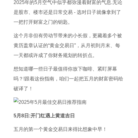
5
大
女
3
男
繁
养
好
2025年的5月空气中似乎都弥漫着财富的气息.无论
年
全
男
日
士
体
猫
体
是股市、楼市还是日常交易 - 选对日子就像拿到了
的
集
双
是
戴
字
吗
重
一把打开财富之门的钥匙。
全
子
否
转
,
十
这个月非但有劳动节带来的小长假，更藏着多个被
年
女
为
运
本
二
黄历盖章认证的“黄金交易日”，从月初到月末、每
运
追
良
戒
命
星
一天都或许成了你财务规划的转折点。
势
处
辰
指
牛
座
想知道哪一些日子最值得你放下咖啡、紧盯屏幕
解
女
吉
的
年
长
吗？!跟着这份指南，咱们一起把五月的财富密码给
析
男
日
讲
养
大
破译了！
攻
的
究
猫
后
略
读
好
的
法
吗
体
5月8日:开门红遇上黄道吉日
黄
重
五月的第一个黄金交易日来得比想象中早！
历