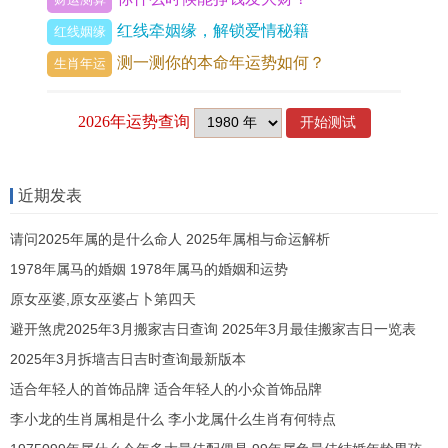
这天适合玩点激起的——期货日内交易或者外汇短
红线牵姻缘，解锁爱情秘籍
红线姻缘
线操作，不一样是与“出行、拆卸”相关的基建板块
测一测你的本命年运势如何？
生肖年运
说不定会有政策利好.
不过要牢记“忌嫁娶安床”，持仓比例千万别满仓,给
自己留足补仓空间才是王道。午后的乙巳时（9:00-
10：59）可能会出现二次拉升 - 盯紧那些忽然放量
近期发表
的个股！
请问2025年属的是什么命人 2025年属相与命运解析
要我说啊,
1978年属马的婚姻 1978年属马的婚姻和运势
5月20日:数字浪漫遇上财富密码
原女巫婆,原女巫婆占卜第四天
避开煞虎2025年3月搬家吉日查询 2025年3月最佳搬家吉日一览表
当520遇上黄道吉日，这天的交易市场绝对浪漫和
2025年3月拆墙吉日吉时查询最新版本
理性并存！
适合年轻人的首饰品牌 适合年轻人的小众首饰品牌
丁卯时的晨曦交易时段（5：00-6：59）适合提前
李小龙的生肖属相是什么 李小龙属什么生肖有何特点