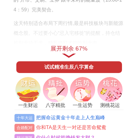
4：59）完美契合。
这天特别适合布局下周行情,最是科技板块与新能源
概念股。不过要小心“忌入宅移徙”的提醒，持仓结
构别大动干戈，稳扎稳打才能吃到大肉。
展开剩余 67%
要我说啊~记得关注午盘时段的成交量变化,可能会
有惊喜！
试试精准生辰八字算命
5月13日：黑色星期二变黄金日
谁说星期二不能赚钱？
一生财运
八字精批
一生运势
测桃花运
13号这天用实力打破魔咒！青龙当值的黄道吉日搭
配癸卯时的黎明攻势（5：00-6:59），早盘异动概
把握命运黄金十年走上人生巅峰
十年大运
率极高.
你和TA是天生一对还是苦命鸳鸯
合婚配对
你什么时候能挣钱发大财？
财运测算