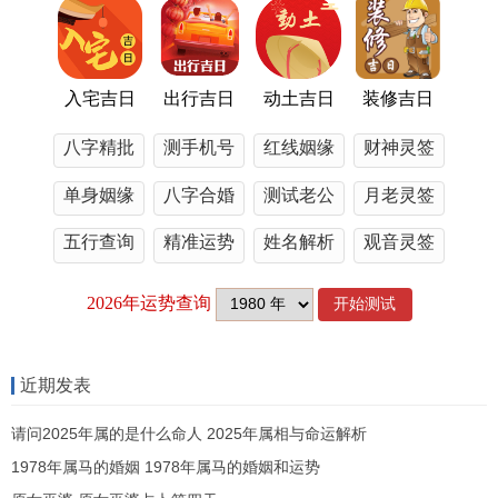
冲。
二、现代生活场景适配
入宅吉日
出行吉日
动土吉日
装修吉日
1.家电入宅法
八字精批
测手机号
红线姻缘
财神灵签
5月29日11-13点的戊午时适合安置网络路由器...
单身姻缘
八字合婚
测试老公
月老灵签
此时辰对应「天医星」,可增强设备稳定性。
五行查询
精准运势
姓名解析
观音灵签
选择入宅吉日不仅是对传统文化的尊重 - 更是对生
活品质的主动把控。
建议结合家庭成员生辰制作专属吉时表，以后可寻
找数据算法与传统择日学的融合应用、让千年智慧
近期发表
更好服务现代生活！
请问2025年属的是什么命人 2025年属相与命运解析
1978年属马的婚姻 1978年属马的婚姻和运势