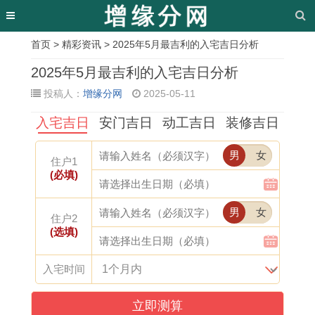
首页
>
精彩资讯
> 2025年5月最吉利的入宅吉日分析
相
2025年5月最吉利的入宅吉日分析
关
投稿人：
增缘分网
2025-05-11
文
入宅吉日
安门吉日
动工吉日
装修吉日
章
男
女
属
女
双
2
男
尽
牛
十
住户1
(必填)
牛
孩
子
0
戴
的
年
二
人
成
女
2
戒
繁
本
星
男
女
住户2
在
语
怎
5
指
体
命
座
(选填)
2
起
么
年
转
字
年
长
入宅时间
0
名
追
3
运
昼
可
大
2
字
处
月
,
的
以
后
立即测算