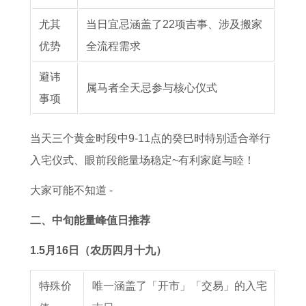
查
尤其
当日宜忌涵盖了22项吉事、涉及搬家
询
优势
全流程需求
节
日
避讳
属马者全天忌参与核心仪式
安
事项
排
吉
当天三个黄金时段中9-11点的癸巳时特别适合举行
日
入宅仪式、眼前段能量场稳定~有利家庭与睦！
选
大家可能不知道 -
择
二、中旬能量峰值日推荐
1.5月16日（农历四月十九）
特殊价
唯一涵盖了「开市」「交易」的入宅