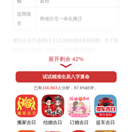
值
吉日
适用场
商铺住宅一体化搬迁
景
建议企业主选择19-21点的丙戌时悬挂招牌 - 当下段
对应八卦中的「艮卦」，标记根基稳固！
展开剩余 42%
2025年5月入宅吉日实操指南
一、生肖避冲精细化管理
试试精准生辰八字算命
已有
156,863
人分析，
97.6%
好评。
1.动态调整步骤
以5月25日（冲鼠）为例，属鼠者可采用「代劳
搬家吉日
结婚吉日
订婚吉日
提车吉日
法」:由属猴亲友持家主衣物先行入宅,化解生肖相