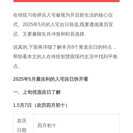
5
大
女
3
男
繁
养
好
年
全
男
日
士
体
猫
体
在传统习俗择吉入宅被视为开启新生活的核心仪
的
集
双
是
戴
字
吗
重
式。2025年5月的入宅吉日筛选,既要遵循黄历宜
全
子
否
转
,
十
忌、又要兼顾生肖冲煞和时辰选择.
年
女
为
运
本
二
说真的,下面将详细了解本月8个黄道吉日的特点，
运
追
良
戒
命
星
帮助看本文的人在传统智慧跟现代生活中找到平衡
势
处
辰
指
牛
座
点。
解
女
吉
的
年
长
析
男
日
讲
养
大
2025年5月最吉利的入宅吉日拆开看
攻
的
究
猫
后
一、上旬优选吉日了解
略
读
好
的
1.5月7日（农历四月初十）
法
吗
体
黄
重
农历
历
四月初十
日期